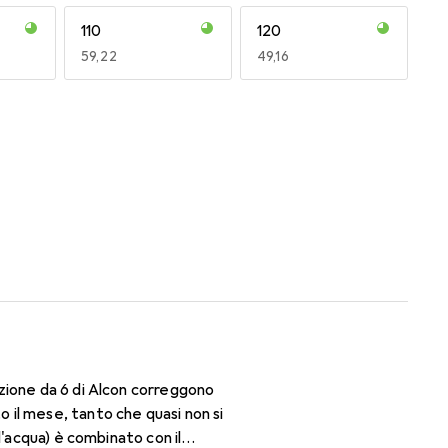
110
120
EUR
59,22
EUR
49,16
170
180
EUR
47,29
EUR
47,29
zione da 6 di Alcon correggono
il mese, tanto che quasi non si
d'acqua) è combinato con il