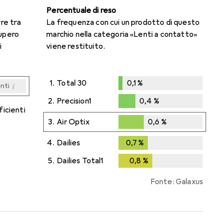
Percentuale di reso
rre tra
La frequenza con cui un prodotto di questo
cupero
marchio nella categoria «Lenti a contatto»
i
viene restituito.
1.
Total 30
0,1
%
i
enti
0,1
%
i
i
i
i
enti
enti
enti
enti
2.
Precision1
0,4
%
ficienti
0,4
%
3.
Air Optix
0,6
%
0,6
%
4.
Dailies
0,7
%
0,7
%
5.
Dailies Total1
0,8
%
0,8
%
Fonte: Galaxus