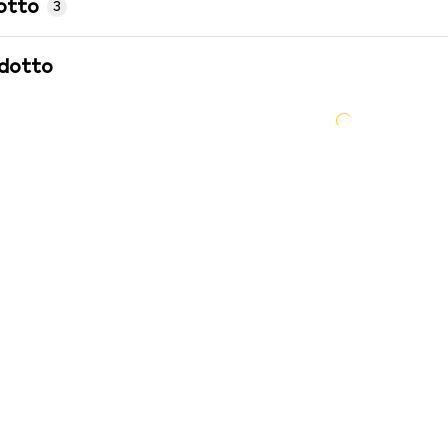
otto
3
odotto