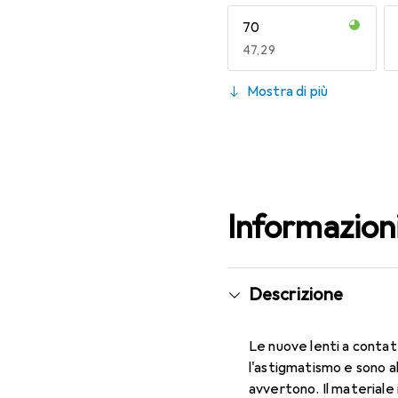
70
EUR
47,29
130
Mostra di più
EUR
59,22
Informazion
Descrizione
Le nuove lenti a contat
l'astigmatismo e sono a
avvertono. Il materiale 