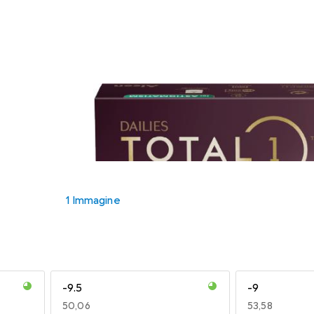
1 Immagine
-9.5
-9
EUR
50,06
EUR
53,58