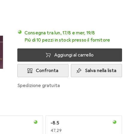
Consegna tra lun, 17/8 e mer, 19/8
Più di 10 pezzi in stock presso il fornitore
Aggiungi al carrello
Confronta
Salva nella lista
spedizione gratuita
-8.5
EUR
47,29