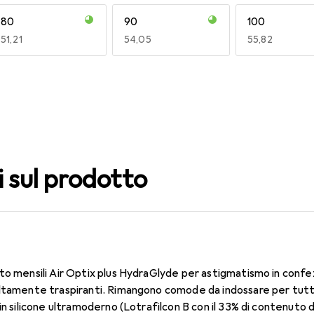
80
90
100
EUR
51,21
EUR
54,05
EUR
55,82
140
150
160
EUR
55,82
EUR
49,16
EUR
49,16
i sul prodotto
to mensili Air Optix plus HydraGlyde per astigmatismo in confe
ltamente traspiranti. Rimangono comode da indossare per tutto 
in silicone ultramoderno (Lotrafilcon B con il 33% di contenuto 