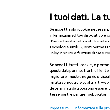
Cerca
I tuoi dati. La t
Se accetti solo i cookie necessari,
Categoria Navigazione
Tutte le categorie
Bel
Tutte le categorie
informazioni sul tuo dispositivo 
d'uso sul nostro sito web tramite 
Bellezza + Salute
tecnologie simili. Questi permett
un login sicuro e funzioni di base com
Salute
Se accetti tutti i cookie, ci permet
Ottica
questi dati per mostrarti offerte
Lenti a contatto
migliorare il nostro negozio e visua
mirata sul nostro e su altri siti web 
Lenti a contatto
determinati dati possono essere t
colorate
terze parti e partner pubblicitari.
Occhiali da computer
Impressum
Informativa sulla pri