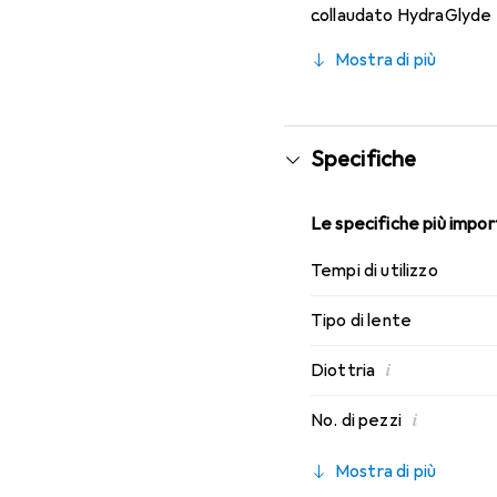
collaudato HydraGlyde M
indossabilità che conosc
Mostra di più
Specifiche
Le specifiche più import
Tempi di utilizzo
Tipo di lente
i
Diottria
i
No. di pezzi
Mostra di più