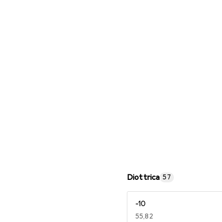
Occhiali da lettura
Diottrica
57
-10
EUR
55,82