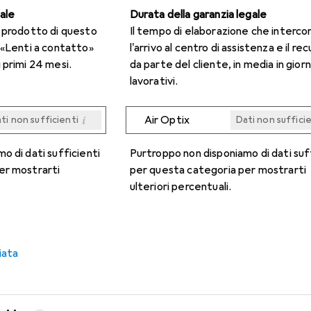
gale
Durata della garanzia legale
n prodotto di questo
Il tempo di elaborazione che interco
 «Lenti a contatto»
l'arrivo al centro di assistenza e il re
 primi 24 mesi.
da parte del cliente, in media in giorn
lavorativi.
i
Air Optix
ti non sufficienti
Dati non suffici
i
i
i
i
ti non sufficienti
ti non sufficienti
ti non sufficienti
ti non sufficienti
Dati non suffici
Dati non suffici
Dati non suffici
Dati non suffici
o di dati sufficienti
Purtroppo non disponiamo di dati suf
er mostrarti
per questa categoria per mostrarti
ulteriori percentuali.
iata