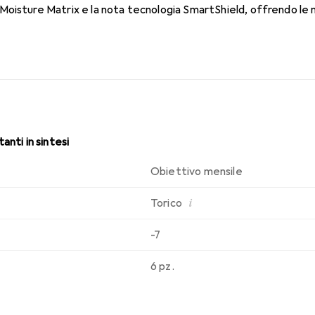
oisture Matrix e la nota tecnologia SmartShield, offrendo le mi
i. Comfort e assenza di fastidi durante tutto il giorno con le len
anti in sintesi
Obiettivo mensile
i
Torico
-7
6 pz.