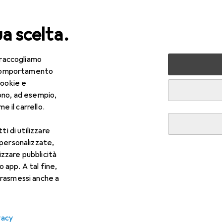
ua scelta.
 raccogliamo
lezza + Salute
Salute
Ottica
Lenti a contatto
Air
e comportamento
cookie e
ono, ad esempio,
e il carrello.
ti di utilizzare
 personalizzate,
lizzare pubblicità
o app. A tal fine,
rasmessi anche a
vacy