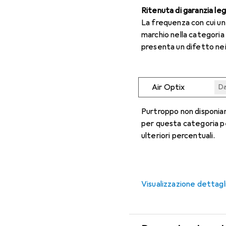
Ritenuta di garanzia le
La frequenza con cui u
marchio nella categoria
presenta un difetto nei
Air Optix
Da
Da
Da
Da
Da
Purtroppo non disponiam
per questa categoria p
ulteriori percentuali.
Visualizzazione dettagl