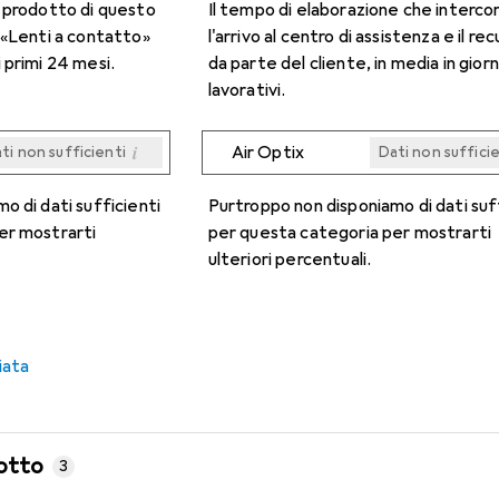
n prodotto di questo
Il tempo di elaborazione che interco
 «Lenti a contatto»
l'arrivo al centro di assistenza e il re
 primi 24 mesi.
da parte del cliente, in media in giorn
lavorativi.
i
Air Optix
ti non sufficienti
Dati non suffici
i
i
i
i
ti non sufficienti
ti non sufficienti
ti non sufficienti
ti non sufficienti
Dati non suffici
Dati non suffici
Dati non suffici
Dati non suffici
o di dati sufficienti
Purtroppo non disponiamo di dati suf
er mostrarti
per questa categoria per mostrarti
ulteriori percentuali.
iata
otto
3