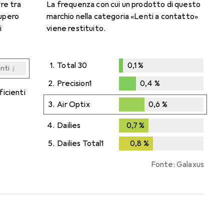
rre tra
La frequenza con cui un prodotto di questo
cupero
marchio nella categoria «Lenti a contatto»
i
viene restituito.
1.
Total 30
0,1
%
i
enti
0,1
%
i
i
i
i
enti
enti
enti
enti
2.
Precision1
0,4
%
ficienti
0,4
%
3.
Air Optix
0,6
%
0,6
%
4.
Dailies
0,7
%
0,7
%
5.
Dailies Total1
0,8
%
0,8
%
Fonte: Galaxus