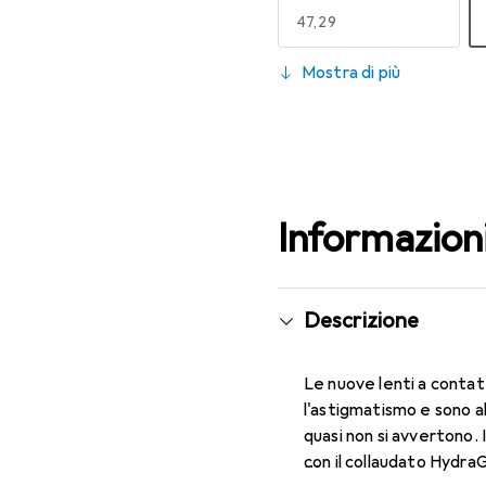
EUR
47,29
130
Mostra di più
EUR
59,22
Informazion
Descrizione
Le nuove lenti a contat
l'astigmatismo e sono 
quasi non si avvertono. 
con il collaudato Hydra