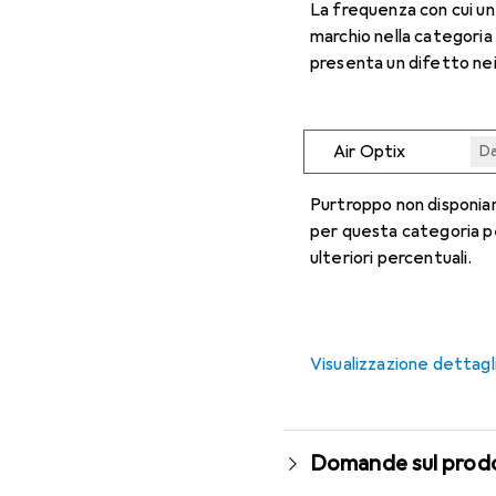
La frequenza con cui u
marchio nella categoria
presenta un difetto nei
Air Optix
Da
Da
Da
Da
Da
Purtroppo non disponiam
per questa categoria p
ulteriori percentuali.
Visualizzazione dettagl
Domande sul prod