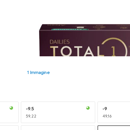
1 Immagine
-9.5
-9
EUR
59,22
EUR
49,16