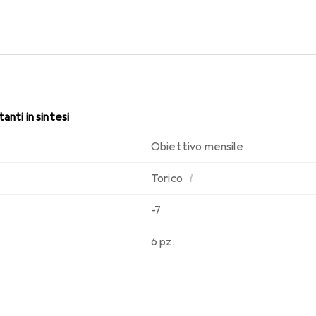
i. Comfort e assenza di fastidi durante tutto il giorno con quest
anti in sintesi
Obiettivo mensile
i
Torico
-7
6 pz.