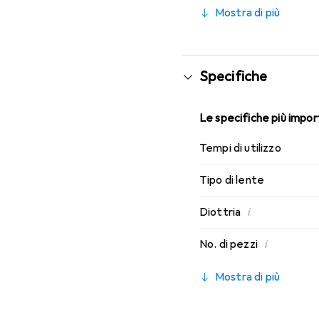
indossabilità che conosc
Mostra di più
Specifiche
Le specifiche più import
Tempi di utilizzo
Tipo di lente
i
Diottria
i
No. di pezzi
Mostra di più