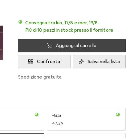
Consegna tra lun, 17/8 e mer, 19/8
Più di 10 pezzi in stock presso il fornitore
Aggiungi al carrello
Confronta
Salva nella lista
spedizione gratuita
-8.5
EUR
47,29