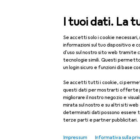
Cerca
I tuoi dati. La t
Se accetti solo i cookie necessari,
Categoria Navigazione
Tutte le categorie
Bel
Tutte le categorie
informazioni sul tuo dispositivo 
d'uso sul nostro sito web tramite 
Bellezza + Salute
tecnologie simili. Questi permett
un login sicuro e funzioni di base com
Salute
Se accetti tutti i cookie, ci permet
Ottica
questi dati per mostrarti offerte
Lenti a contatto
migliorare il nostro negozio e visua
mirata sul nostro e su altri siti web 
Lenti a contatto
determinati dati possono essere t
colorate
terze parti e partner pubblicitari.
Occhiali da computer
Impressum
Informativa sulla pri