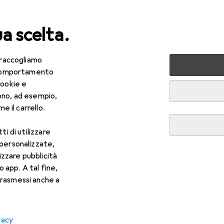
ua scelta.
 raccogliamo
lezza + Salute
Salute
Ottica
Lenti a contatto
Air
e comportamento
cookie e
ono, ad esempio,
e il carrello.
ti di utilizzare
 personalizzate,
lizzare pubblicità
o app. A tal fine,
rasmessi anche a
vacy