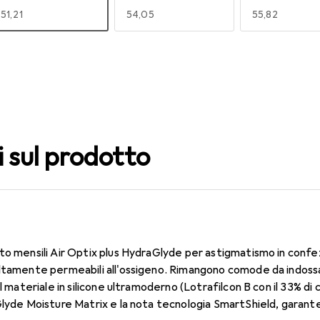
EUR
51,21
EUR
54,05
EUR
55,82
140
150
160
EUR
55,82
EUR
49,16
EUR
49,16
i sul prodotto
to mensili Air Optix plus HydraGlyde per astigmatismo in confe
altamente permeabili all'ossigeno. Rimangono comode da indossa
Il materiale in silicone ultramoderno (Lotrafilcon B con il 33% 
Glyde Moisture Matrix e la nota tecnologia SmartShield, garanten