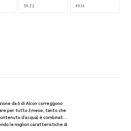
EUR
59,22
EUR
49,16
170
180
EUR
47,29
EUR
47,29
zione da 6 di Alcon correggono
re per tutto il mese, tanto che
di contenuto d'acqua) è combinato
do le migliori caratteristiche di