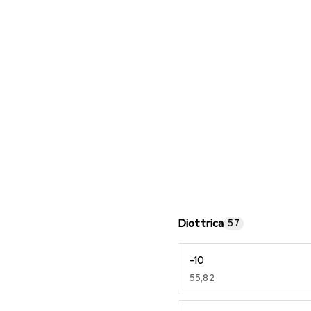
Occhiali da lettura
Diottrica
57
-10
EUR
55,82