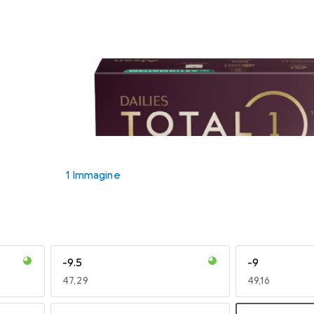
1 Immagine
-9.5
-9
EUR
47,29
EUR
49,16