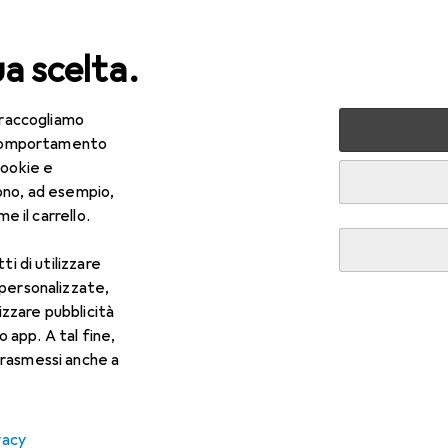
ua scelta.
 raccogliamo
lezza + Salute
Salute
Ottica
Lenti a contatto
Air
e comportamento
cookie e
ono, ad esempio,
e il carrello.
ti di utilizzare
 personalizzate,
lizzare pubblicità
o app. A tal fine,
rasmessi anche a
vacy