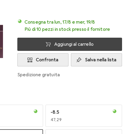
Consegna tra lun, 17/8 e mer, 19/8
Più di 10 pezzi in stock presso il fornitore
Aggiungi al carrello
Confronta
Salva nella lista
spedizione gratuita
-8.5
EUR
47,29