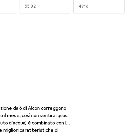
EUR
55,82
EUR
49,16
170
180
EUR
55,82
EUR
47,29
zione da 6 di Alcon correggono
il mese, così non sentirai quasi
enuto d'acqua) è combinato con la
migliori caratteristiche di