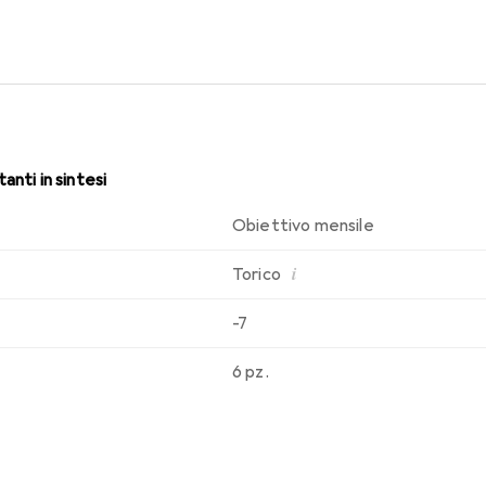
i. Un comfort duraturo e senza interruzioni per tutto il giorno co
anti in sintesi
Obiettivo mensile
i
Torico
-7
6 pz.