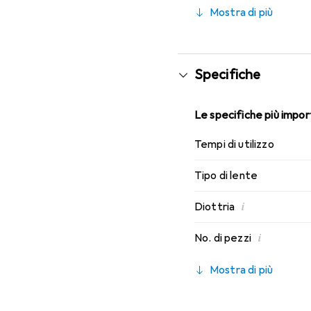
indossabilità che conosc
Mostra di più
Specifiche
Le specifiche più import
Tempi di utilizzo
Tipo di lente
i
Diottria
i
No. di pezzi
Mostra di più