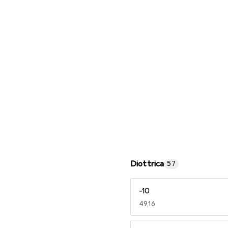
Occhiali da lettura
Diottrica
57
-10
EUR
49,16