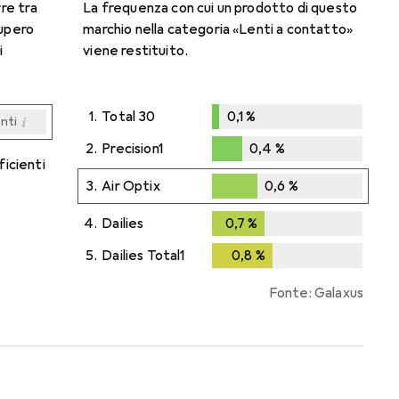
rre tra
La frequenza con cui un prodotto di questo
cupero
marchio nella categoria «Lenti a contatto»
i
viene restituito.
1.
Total 30
0,1
%
i
enti
0,1
%
i
i
i
i
enti
enti
enti
enti
2.
Precision1
0,4
%
ficienti
0,4
%
3.
Air Optix
0,6
%
0,6
%
4.
Dailies
0,7
%
0,7
%
5.
Dailies Total1
0,8
%
0,8
%
Fonte: Galaxus