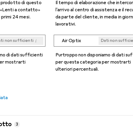
n prodotto di questo
Il tempo di elaborazione che interco
 «Lenti a contatto»
l'arrivo al centro di assistenza e il re
 primi 24 mesi.
da parte del cliente, in media in giorn
lavorativi.
i
Air Optix
ti non sufficienti
Dati non suffici
i
i
i
i
ti non sufficienti
ti non sufficienti
ti non sufficienti
ti non sufficienti
Dati non suffici
Dati non suffici
Dati non suffici
Dati non suffici
o di dati sufficienti
Purtroppo non disponiamo di dati suf
er mostrarti
per questa categoria per mostrarti
ulteriori percentuali.
iata
otto
3