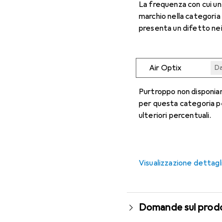
La frequenza con cui u
marchio nella categoria
presenta un difetto nei
Air Optix
Da
Da
Da
Da
Da
Purtroppo non disponiam
per questa categoria p
ulteriori percentuali.
Visualizzazione dettagl
Domande sul prod