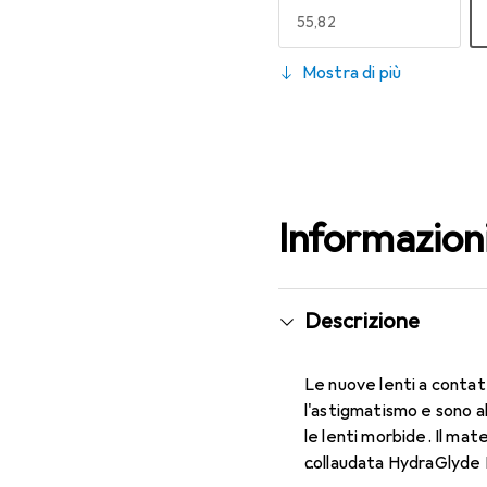
EUR
55,82
130
Mostra di più
EUR
55,82
Informazion
Descrizione
Le nuove lenti a contat
l'astigmatismo e sono a
le lenti morbide. Il mat
collaudata HydraGlyde M