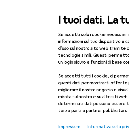
Cerca
I tuoi dati. La t
Se accetti solo i cookie necessari,
Categoria Navigazione
Tutte le categorie
Bel
Tutte le categorie
informazioni sul tuo dispositivo 
d'uso sul nostro sito web tramite 
Bellezza + Salute
tecnologie simili. Questi permett
un login sicuro e funzioni di base com
Salute
Se accetti tutti i cookie, ci permet
Ottica
questi dati per mostrarti offerte
Lenti a contatto
migliorare il nostro negozio e visua
mirata sul nostro e su altri siti web 
Lenti a contatto
determinati dati possono essere t
colorate
terze parti e partner pubblicitari.
Occhiali da computer
Impressum
Informativa sulla pri