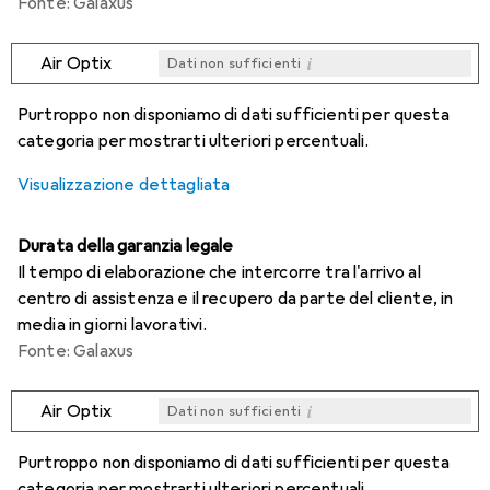
Fonte: Galaxus
i
Air Optix
Dati non sufficienti
i
i
i
i
Dati non sufficienti
Dati non sufficienti
Dati non sufficienti
Dati non sufficienti
Purtroppo non disponiamo di dati sufficienti per questa
categoria per mostrarti ulteriori percentuali.
Visualizzazione dettagliata
Durata della garanzia legale
Il tempo di elaborazione che intercorre tra l'arrivo al
centro di assistenza e il recupero da parte del cliente, in
media in giorni lavorativi.
Fonte: Galaxus
i
Air Optix
Dati non sufficienti
i
i
i
i
Dati non sufficienti
Dati non sufficienti
Dati non sufficienti
Dati non sufficienti
Purtroppo non disponiamo di dati sufficienti per questa
categoria per mostrarti ulteriori percentuali.