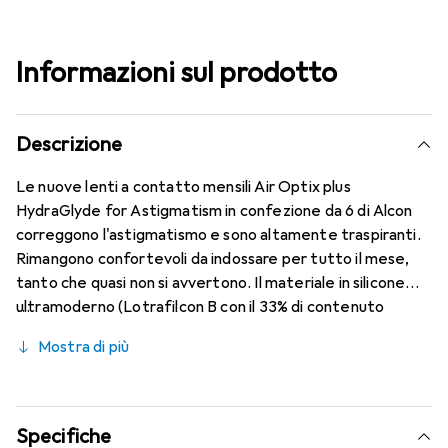
Informazioni sul prodotto
Descrizione
Le nuove lenti a contatto mensili Air Optix plus
HydraGlyde for Astigmatism in confezione da 6 di Alcon
correggono l'astigmatismo e sono altamente traspiranti.
Rimangono confortevoli da indossare per tutto il mese,
tanto che quasi non si avvertono. Il materiale in silicone
ultramoderno (Lotrafilcon B con il 33% di contenuto
d'acqua) è combinato con la collaudata HydraGlyde
Mostra di più
Moisture Matrix e la nota tecnologia SmartShield,
garantendo le migliori caratteristiche di indossabilità che
conosci. Comfort e assenza di fastidi per tutto il giorno
con queste lenti mensili.
Specifiche