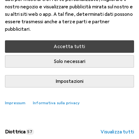
nostro negozio e visualizzare pubblicità mirata sul nostro e
Prezzo in EUR IVA incl.
su altri siti web o app. A tal fine, determinati dati possono
essere trasmessi anche a terze parti e partner
Valutazioni
pubblicitari.
Accetta tutti
Consegna tra lun, 17/8 e mer, 19/8
Più di 10 pezzi in stock presso il fornitore
Solo necessari
Aggiungi al carrello
Impostazioni
Confronta
Salva nella lista
Impressum
Informativa sulla privacy
spedizione gratuita
Diottrica
Visualizza tutti
57