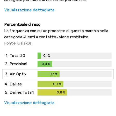
Visualizzazione dettagliata
Percentuale di reso
La frequenza con cui un prodotto di questo marchio nella
categoria «Lenti a contatto» viene restituito.
Fonte: Galaxus
1.
Total 30
0,1
%
0,1
%
2.
Precision1
0,4
%
0,4
%
3.
Air Optix
0,6
%
0,6
%
4.
Dailies
0,7
%
0,7
%
5.
Dailies Total1
0,8
%
0,8
%
Visualizzazione dettagliata