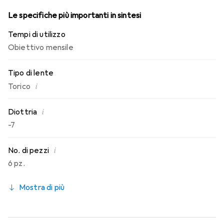
Le specifiche più importanti in sintesi
Tempi di utilizzo
Obiettivo mensile
Tipo di lente
i
Torico
i
Diottria
-7
i
No. di pezzi
6 pz.
Mostra di più