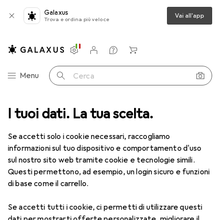
Galaxus
Vai all'app
Trova e ordina più veloce
Impostazioni
Conto cliente
Liste di confronto
Liste dei desideri
Carrello
Categoria Navigazione
Menu
Cerca
I tuoi dati. La tua scelta.
Lenti a contatto
Air Optix più HydraGlyde per l'astigmatismo
Se accetti solo i cookie necessari, raccogliamo
informazioni sul tuo dispositivo e comportamento d'uso
1 Immagine
sul nostro sito web tramite cookie e tecnologie simili.
EUR
55,82
Questi permettono, ad esempio, un login sicuro e funzioni
EUR
9,31
/
1pz.
Air Optix
più HydraGlyde per
di base come il carrello.
l'astigmatismo
Se accetti tutti i cookie, ci permetti di utilizzare questi
-7, Obiettivo mensile, 6 pz., Torico
dati per mostrarti offerte personalizzate, migliorare il