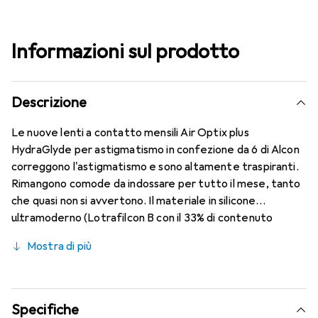
Informazioni sul prodotto
Descrizione
Le nuove lenti a contatto mensili Air Optix plus
HydraGlyde per astigmatismo in confezione da 6 di Alcon
correggono l'astigmatismo e sono altamente traspiranti.
Rimangono comode da indossare per tutto il mese, tanto
che quasi non si avvertono. Il materiale in silicone
ultramoderno (Lotrafilcon B con il 33% di contenuto
d'acqua) è combinato con la nota tecnologia HydraGlyde
Mostra di più
Moisture Matrix e la rinomata tecnologia SmartShield,
garantendo le migliori caratteristiche di indossabilità che
conosci. Comfort e assenza di disturbi per tutto il giorno
con queste lenti mensili.
Specifiche