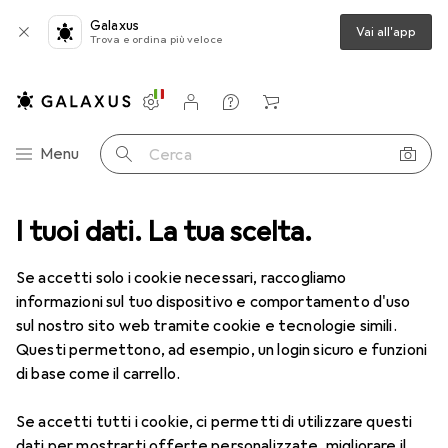
Galaxus
Vai all'app
Trova e ordina più veloce
Impostazioni
Conto cliente
Liste di confronto
Liste dei desideri
Carrello
Categoria Navigazione
Menu
Cerca
I tuoi dati. La tua scelta.
Lenti a contatto
Air Optix più HydraGlyde per l'astigmatismo
Se accetti solo i cookie necessari, raccogliamo
informazioni sul tuo dispositivo e comportamento d'uso
1 Immagine
sul nostro sito web tramite cookie e tecnologie simili.
EUR
53,58
Questi permettono, ad esempio, un login sicuro e funzioni
EUR
8,93
/
1pz.
Air Optix
più HydraGlyde per
di base come il carrello.
l'astigmatismo
Se accetti tutti i cookie, ci permetti di utilizzare questi
-1, Obiettivo mensile, 6 pz., Torico
dati per mostrarti offerte personalizzate, migliorare il