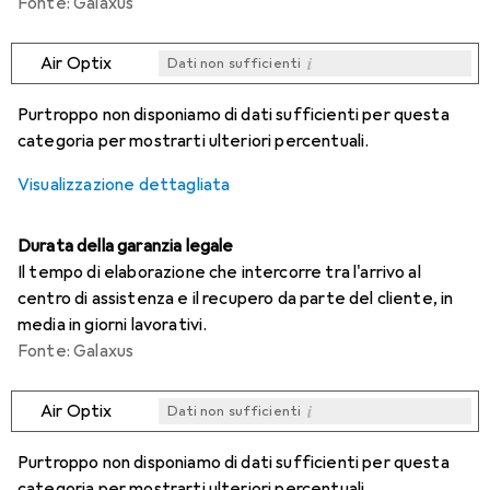
Fonte: Galaxus
i
Air Optix
Dati non sufficienti
i
i
i
i
Dati non sufficienti
Dati non sufficienti
Dati non sufficienti
Dati non sufficienti
Purtroppo non disponiamo di dati sufficienti per questa
categoria per mostrarti ulteriori percentuali.
Visualizzazione dettagliata
Durata della garanzia legale
Il tempo di elaborazione che intercorre tra l'arrivo al
centro di assistenza e il recupero da parte del cliente, in
media in giorni lavorativi.
Fonte: Galaxus
i
Air Optix
Dati non sufficienti
i
i
i
i
Dati non sufficienti
Dati non sufficienti
Dati non sufficienti
Dati non sufficienti
Purtroppo non disponiamo di dati sufficienti per questa
categoria per mostrarti ulteriori percentuali.