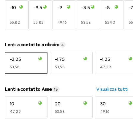
-10
-9.5
-9
-8.5
-8
-7
EUR
55,82
EUR
55,82
EUR
49,16
EUR
53,58
EUR
52,90
E
55
Lenti a contatto a cilindro
4
-2.25
-1.75
-1.25
EUR
53,58
EUR
53,58
EUR
47,29
Lenti a contatto Asse
Visualizza tutti
18
10
20
30
EUR
47,29
EUR
53,58
EUR
49,16