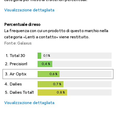
Visualizzazione dettagliata
Percentuale di reso
La frequenza con cui un prodotto di questo marchio nella
categoria «Lenti a contatto» viene restituito.
Fonte: Galaxus
1.
Total 30
0,1
%
0,1
%
2.
Precision1
0,4
%
0,4
%
3.
Air Optix
0,6
%
0,6
%
4.
Dailies
0,7
%
0,7
%
5.
Dailies Total1
0,8
%
0,8
%
Visualizzazione dettagliata