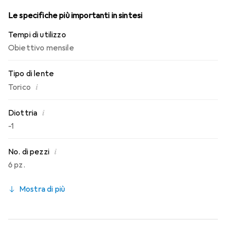
Le specifiche più importanti in sintesi
Tempi di utilizzo
Obiettivo mensile
Tipo di lente
i
Torico
i
Diottria
-1
i
No. di pezzi
6 pz.
Mostra di più