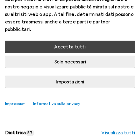
nostro negozio e visualizzare pubblicità mirata sul nostro e
Prezzo in EUR IVA incl.
su altri siti web o app. A tal fine, determinati dati possono
essere trasmessi anche a terze parti e partner
Valutazioni
pubblicitari.
Accetta tutti
Consegna tra lun, 17/8 e mer, 19/8
Più di 10 pezzi in stock presso il fornitore
Solo necessari
Aggiungi al carrello
Impostazioni
Confronta
Salva nella lista
Impressum
Informativa sulla privacy
spedizione gratuita
Diottrica
Visualizza tutti
57