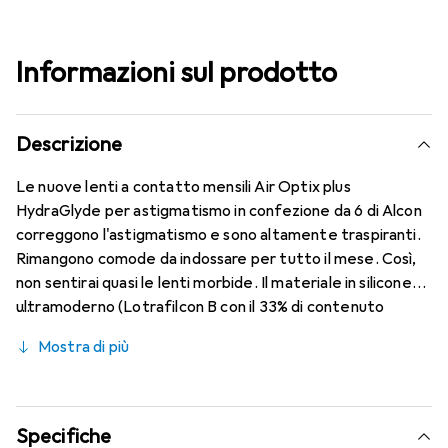
Informazioni sul prodotto
Descrizione
Le nuove lenti a contatto mensili Air Optix plus
HydraGlyde per astigmatismo in confezione da 6 di Alcon
correggono l'astigmatismo e sono altamente traspiranti.
Rimangono comode da indossare per tutto il mese. Così,
non sentirai quasi le lenti morbide. Il materiale in silicone
ultramoderno (Lotrafilcon B con il 33% di contenuto
d'acqua) è combinato con la nota tecnologia HydraGlyde
Mostra di più
Moisture Matrix e offre le migliori caratteristiche di
indossabilità che conosci. Comfort e assenza di fastidi per
tutto il giorno con queste lenti mensili.
Specifiche