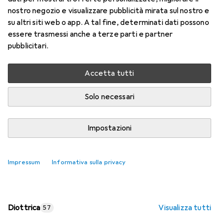
nostro negozio e visualizzare pubblicità mirata sul nostro e
Prezzo in EUR IVA incl.
su altri siti web o app. A tal fine, determinati dati possono
essere trasmessi anche a terze parti e partner
Valutazioni
pubblicitari.
Accetta tutti
Consegna tra ven, 14/8 e mar, 18/8
Più di 10 pezzi in stock presso il fornitore
Solo necessari
Aggiungi al carrello
Impostazioni
Confronta
Salva nella lista
Impressum
Informativa sulla privacy
spedizione gratuita
Diottrica
Visualizza tutti
57