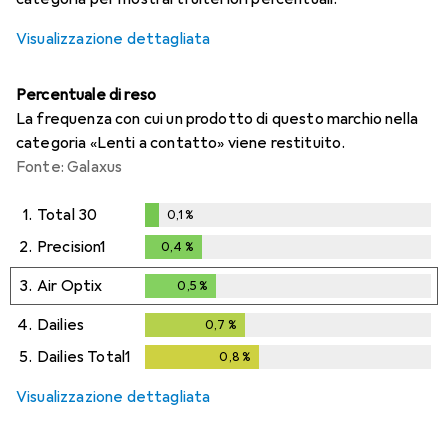
Visualizzazione dettagliata
Percentuale di reso
La frequenza con cui un prodotto di questo marchio nella
categoria «Lenti a contatto» viene restituito.
Fonte: Galaxus
1.
Total 30
0,1
%
0,1
%
2.
Precision1
0,4
%
0,4
%
3.
Air Optix
0,5
%
0,5
%
4.
Dailies
0,7
%
0,7
%
5.
Dailies Total1
0,8
%
0,8
%
Visualizzazione dettagliata