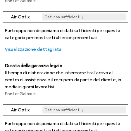
Fonte: Galaxus
i
Air Optix
Dati non sufficienti
i
i
i
i
Dati non sufficienti
Dati non sufficienti
Dati non sufficienti
Dati non sufficienti
Purtroppo non disponiamo di dati sufficienti per questa
categoria per mostrarti ulteriori percentuali.
Visualizzazione dettagliata
Durata della garanzia legale
Il tempo di elaborazione che intercorre tra l'arrivo al
centro di assistenza e il recupero da parte del cliente, in
media in giorni lavorativi.
Fonte: Galaxus
i
Air Optix
Dati non sufficienti
i
i
i
i
Dati non sufficienti
Dati non sufficienti
Dati non sufficienti
Dati non sufficienti
Purtroppo non disponiamo di dati sufficienti per questa
categoria per mostrarti ulteriori percentuali.