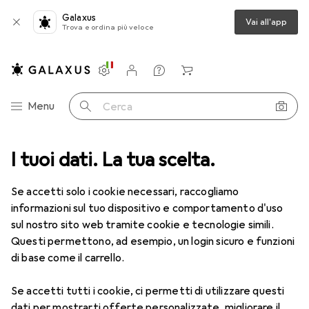
Galaxus
Vai all'app
Trova e ordina più veloce
Impostazioni
Conto cliente
Liste di confronto
Liste dei desideri
Carrello
Categoria Navigazione
Menu
Cerca
a
I tuoi dati. La tua scelta.
Lenti a contatto
Air Optix plus HydraGlyde for Astigmatism
Se accetti solo i cookie necessari, raccogliamo
informazioni sul tuo dispositivo e comportamento d'uso
1 Immagine
sul nostro sito web tramite cookie e tecnologie simili.
EUR
47,29
Questi permettono, ad esempio, un login sicuro e funzioni
EUR
7,88
/
1pz.
Air Optix
plus HydraGlyde for
di base come il carrello.
Astigmatism
Se accetti tutti i cookie, ci permetti di utilizzare questi
-8.5, Obiettivo mensile, 6 pz., Torico
dati per mostrarti offerte personalizzate, migliorare il