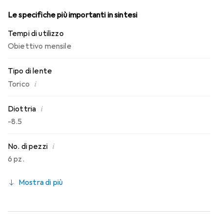
Le specifiche più importanti in sintesi
Tempi di utilizzo
Obiettivo mensile
Tipo di lente
i
Torico
i
Diottria
-8.5
i
No. di pezzi
6 pz.
Mostra di più