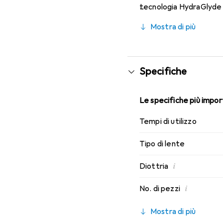
tecnologia HydraGlyde M
indossabilità che conosc
Mostra di più
Specifiche
Le specifiche più import
Tempi di utilizzo
Tipo di lente
i
Diottria
i
No. di pezzi
Mostra di più