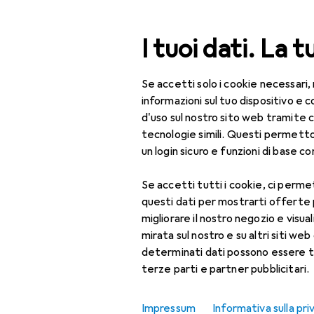
Cerca
I tuoi dati. La t
Se accetti solo i cookie necessari,
Categoria Navigazione
Tutte le categorie
Bel
Tutte le categorie
informazioni sul tuo dispositivo 
d'uso sul nostro sito web tramite 
Bellezza + Salute
tecnologie simili. Questi permett
un login sicuro e funzioni di base com
Salute
Se accetti tutti i cookie, ci permet
Ottica
questi dati per mostrarti offerte
Lenti a contatto
migliorare il nostro negozio e visua
mirata sul nostro e su altri siti web 
Lenti a contatto
determinati dati possono essere t
colorate
terze parti e partner pubblicitari.
Occhiali da computer
Impressum
Informativa sulla pri