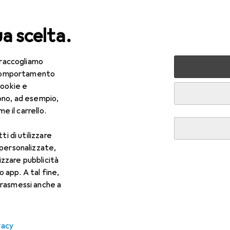
ua scelta.
 raccogliamo
lezza + Salute
Salute
Ottica
Lenti a contatto
Air
e comportamento
cookie e
ono, ad esempio,
e il carrello.
ti di utilizzare
 personalizzate,
lizzare pubblicità
o app. A tal fine,
rasmessi anche a
vacy