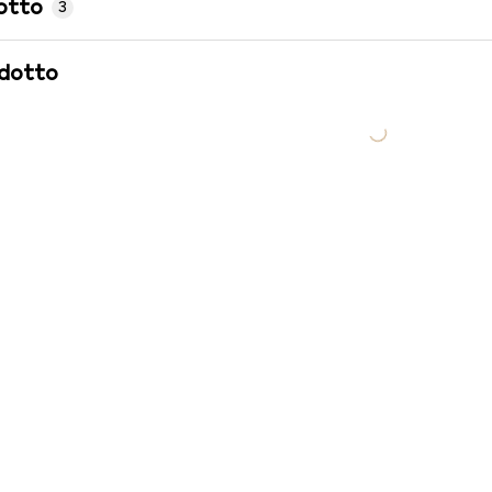
otto
3
odotto