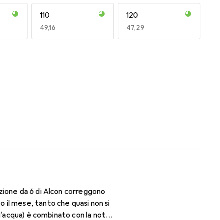
110
120
EUR
49,16
EUR
47,29
170
180
EUR
47,29
EUR
47,29
zione da 6 di Alcon correggono
il mese, tanto che quasi non si
d'acqua) è combinato con la nota