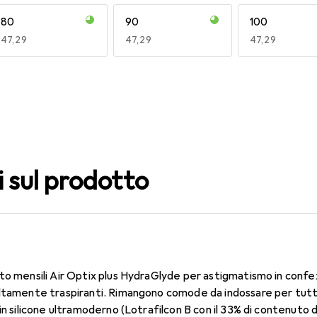
80
90
100
EUR
47,29
EUR
47,29
EUR
47,29
140
150
160
EUR
47,29
EUR
47,29
EUR
47,29
i sul prodotto
to mensili Air Optix plus HydraGlyde per astigmatismo in confe
ltamente traspiranti. Rimangono comode da indossare per tutto 
in silicone ultramoderno (Lotrafilcon B con il 33% di contenuto 