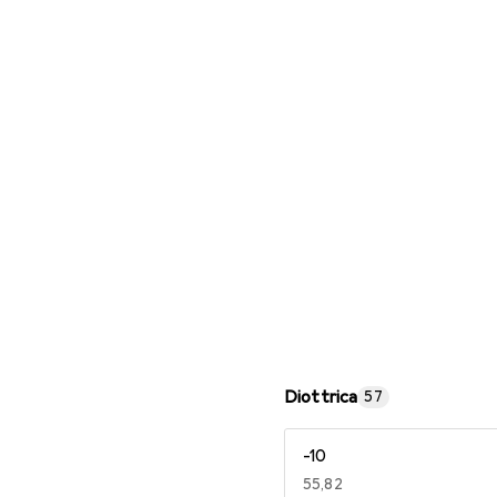
Occhiali da lettura
Diottrica
57
-10
EUR
55,82