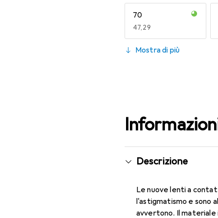
70
EUR
47,29
130
Mostra di più
EUR
49,16
Informazion
Descrizione
Le nuove lenti a contat
l'astigmatismo e sono a
avvertono. Il materiale 