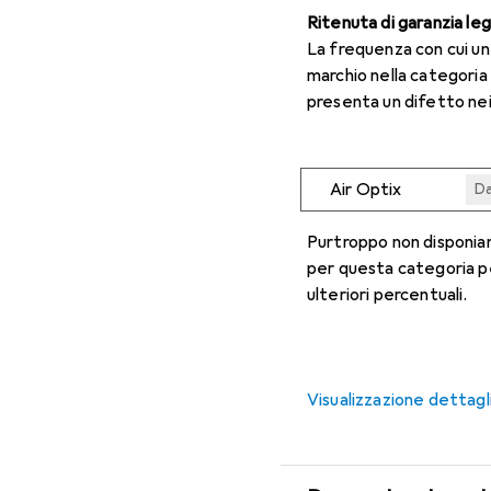
Ritenuta di garanzia le
La frequenza con cui u
marchio nella categoria
presenta un difetto nei
Air Optix
Da
Da
Da
Da
Da
Purtroppo non disponiam
per questa categoria p
ulteriori percentuali.
Visualizzazione dettagl