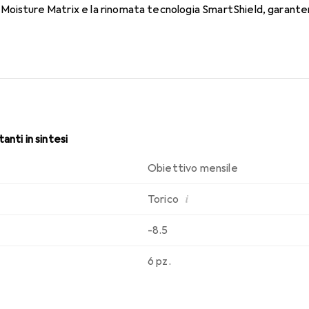
oisture Matrix e la rinomata tecnologia SmartShield, garantend
i. Comfort e assenza di fastidi per tutto il giorno con queste len
anti in sintesi
Obiettivo mensile
i
Torico
-8.5
6 pz.