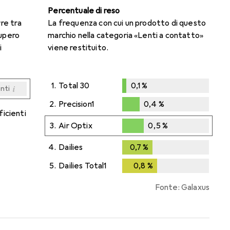
Percentuale di reso
rre tra
La frequenza con cui un prodotto di questo
cupero
marchio nella categoria «Lenti a contatto»
i
viene restituito.
1.
Total 30
0,1
%
i
enti
0,1
%
i
i
i
i
enti
enti
enti
enti
2.
Precision1
0,4
%
ficienti
0,4
%
3.
Air Optix
0,5
%
0,5
%
4.
Dailies
0,7
%
0,7
%
5.
Dailies Total1
0,8
%
0,8
%
Fonte: Galaxus