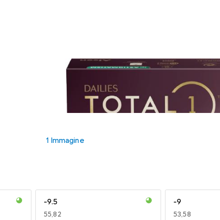
1 Immagine
-9.5
-9
EUR
55,82
EUR
53,58