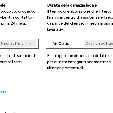
gale
Durata della garanzia legale
n prodotto di questo
Il tempo di elaborazione che interco
 «Lenti a contatto»
l'arrivo al centro di assistenza e il re
 primi 24 mesi.
da parte del cliente, in media in giorn
lavorativi.
i
Air Optix
ti non sufficienti
Dati non suffici
i
i
i
i
ti non sufficienti
ti non sufficienti
ti non sufficienti
ti non sufficienti
Dati non suffici
Dati non suffici
Dati non suffici
Dati non suffici
o di dati sufficienti
Purtroppo non disponiamo di dati suf
er mostrarti
per questa categoria per mostrarti
ulteriori percentuali.
iata