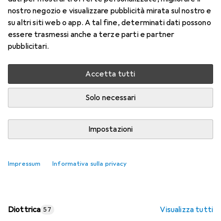
nostro negozio e visualizzare pubblicità mirata sul nostro e
Prezzo in EUR IVA incl.
su altri siti web o app. A tal fine, determinati dati possono
essere trasmessi anche a terze parti e partner
Valutazioni
pubblicitari.
Accetta tutti
Consegna tra ven, 14/8 e mar, 18/8
Più di 10 pezzi in stock presso il fornitore
Solo necessari
Aggiungi al carrello
Impostazioni
Confronta
Salva nella lista
Impressum
Informativa sulla privacy
spedizione gratuita
Diottrica
Visualizza tutti
57