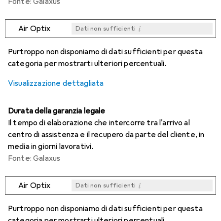
Fonte: Galaxus
i
Air Optix
Dati non sufficienti
i
i
i
i
Dati non sufficienti
Dati non sufficienti
Dati non sufficienti
Dati non sufficienti
Purtroppo non disponiamo di dati sufficienti per questa
categoria per mostrarti ulteriori percentuali.
Visualizzazione dettagliata
Durata della garanzia legale
Il tempo di elaborazione che intercorre tra l'arrivo al
centro di assistenza e il recupero da parte del cliente, in
media in giorni lavorativi.
Fonte: Galaxus
i
Air Optix
Dati non sufficienti
i
i
i
i
Dati non sufficienti
Dati non sufficienti
Dati non sufficienti
Dati non sufficienti
Purtroppo non disponiamo di dati sufficienti per questa
categoria per mostrarti ulteriori percentuali.