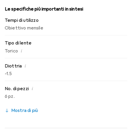
Le specifiche più importanti in sintesi
Tempi di utilizzo
Obiettivo mensile
Tipo di lente
i
Torico
i
Diottria
-1.5
i
No. di pezzi
6 pz.
Mostra di più