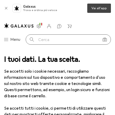
Galaxus
Vai all'app
Trova e ordina più veloce
Impostazioni
Conto cliente
Liste di confronto
Liste dei desideri
Carrello
Categoria Navigazione
Menu
Cerca
I tuoi dati. La tua scelta.
Lenti a contatto
Air Optix più HydraGlyde per l'astigmatismo
Se accetti solo i cookie necessari, raccogliamo
informazioni sul tuo dispositivo e comportamento d'uso
1 Immagine
sul nostro sito web tramite cookie e tecnologie simili.
EUR
47,29
Questi permettono, ad esempio, un login sicuro e funzioni
EUR
7,88
/
1pz.
Air Optix
più HydraGlyde per
di base come il carrello.
l'astigmatismo
Se accetti tutti i cookie, ci permetti di utilizzare questi
-1.5, Obiettivo mensile, 6 pz., Torico
dati per mostrarti offerte personalizzate, migliorare il