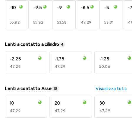
-10
-9.5
-9
-8.5
-8
-7
EUR
55,82
EUR
55,82
EUR
53,58
EUR
47,29
EUR
58,31
E
49
Lenti a contatto a cilindro
4
-2.25
-1.75
-1.25
EUR
47,29
EUR
47,29
EUR
50,06
Lenti a contatto Asse
Visualizza tutti
18
10
20
30
EUR
47,29
EUR
47,29
EUR
47,29