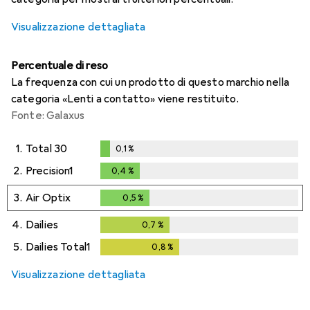
Visualizzazione dettagliata
Percentuale di reso
La frequenza con cui un prodotto di questo marchio nella
categoria «Lenti a contatto» viene restituito.
Fonte: Galaxus
1.
Total 30
0,1
%
0,1
%
2.
Precision1
0,4
%
0,4
%
3.
Air Optix
0,5
%
0,5
%
4.
Dailies
0,7
%
0,7
%
5.
Dailies Total1
0,8
%
0,8
%
Visualizzazione dettagliata