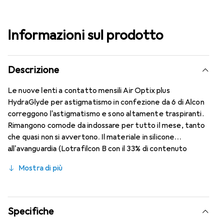
Informazioni sul prodotto
Descrizione
Le nuove lenti a contatto mensili Air Optix plus
HydraGlyde per astigmatismo in confezione da 6 di Alcon
correggono l'astigmatismo e sono altamente traspiranti.
Rimangono comode da indossare per tutto il mese, tanto
che quasi non si avvertono. Il materiale in silicone
all'avanguardia (Lotrafilcon B con il 33% di contenuto
d'acqua) è combinato con la collaudata HydraGlyde
Mostra di più
Moisture Matrix e la nota tecnologia SmartShield,
garantendo le migliori caratteristiche di indossabilità che
conosci. Comfort e assenza di fastidi per tutto il giorno
con le lenti mensili.
Specifiche