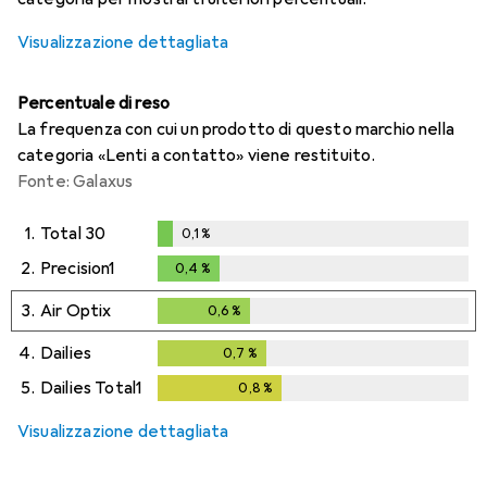
Visualizzazione dettagliata
Percentuale di reso
La frequenza con cui un prodotto di questo marchio nella
categoria «Lenti a contatto» viene restituito.
Fonte: Galaxus
1.
Total 30
0,1
%
0,1
%
2.
Precision1
0,4
%
0,4
%
3.
Air Optix
0,6
%
0,6
%
4.
Dailies
0,7
%
0,7
%
5.
Dailies Total1
0,8
%
0,8
%
Visualizzazione dettagliata