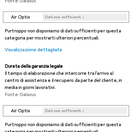
Fonte: Galaxus
i
Air Optix
Dati non sufficienti
i
i
i
i
Dati non sufficienti
Dati non sufficienti
Dati non sufficienti
Dati non sufficienti
Purtroppo non disponiamo di dati sufficienti per questa
categoria per mostrarti ulteriori percentuali.
Visualizzazione dettagliata
Durata della garanzia legale
Il tempo di elaborazione che intercorre tra l'arrivo al
centro di assistenza e il recupero da parte del cliente, in
media in giorni lavorativi.
Fonte: Galaxus
i
Air Optix
Dati non sufficienti
i
i
i
i
Dati non sufficienti
Dati non sufficienti
Dati non sufficienti
Dati non sufficienti
Purtroppo non disponiamo di dati sufficienti per questa
categoria per mostrarti ulteriori percentuali.