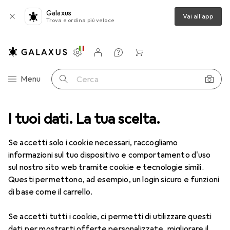
Galaxus
Vai all'app
Trova e ordina più veloce
Impostazioni
Conto cliente
Liste di confronto
Liste dei desideri
Carrello
Categoria Navigazione
Menu
Cerca
I tuoi dati. La tua scelta.
Lenti a contatto
Air Optix più HydraGlyde per l'astigmatismo
Se accetti solo i cookie necessari, raccogliamo
informazioni sul tuo dispositivo e comportamento d'uso
1 Immagine
sul nostro sito web tramite cookie e tecnologie simili.
EUR
53,58
Questi permettono, ad esempio, un login sicuro e funzioni
EUR
8,93
/
1pz.
Air Optix
più HydraGlyde per
di base come il carrello.
l'astigmatismo
Se accetti tutti i cookie, ci permetti di utilizzare questi
-3.5, Obiettivo mensile, 6 pz., Torico
dati per mostrarti offerte personalizzate, migliorare il