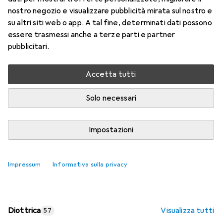
nostro negozio e visualizzare pubblicità mirata sul nostro e
Prezzo in EUR IVA incl.
su altri siti web o app. A tal fine, determinati dati possono
essere trasmessi anche a terze parti e partner
Valutazioni
pubblicitari.
Accetta tutti
Consegna tra lun, 17/8 e mer, 19/8
Più di 10 pezzi in stock presso il fornitore
Solo necessari
Aggiungi al carrello
Impostazioni
Confronta
Salva nella lista
Impressum
Informativa sulla privacy
spedizione gratuita
Diottrica
Visualizza tutti
57