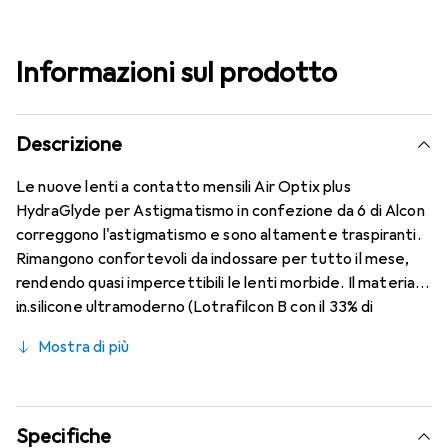
Informazioni sul prodotto
Descrizione
Le nuove lenti a contatto mensili Air Optix plus
HydraGlyde per Astigmatismo in confezione da 6 di Alcon
correggono l'astigmatismo e sono altamente traspiranti.
Rimangono confortevoli da indossare per tutto il mese,
rendendo quasi impercettibili le lenti morbide. Il materiale
in silicone ultramoderno (Lotrafilcon B con il 33% di
contenuto d'acqua) è combinato con il collaudato
Mostra di più
HydraGlyde Moisture Matrix e la nota tecnologia
SmartShield, garantendo le migliori caratteristiche di
indossabilità che conosci. Un comfort duraturo e senza
interruzioni per tutto il giorno con le lenti mensili.
Specifiche