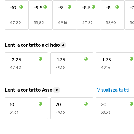
-10
-9.5
-9
-8.5
-8
-7
EUR
47,29
EUR
55,82
EUR
49,16
EUR
47,29
EUR
52,90
E
5
Lenti a contatto a cilindro
4
-2.25
-1.75
-1.25
EUR
47,40
EUR
49,16
EUR
49,16
Lenti a contatto Asse
Visualizza tutti
18
10
20
30
EUR
51,61
EUR
49,16
EUR
53,58