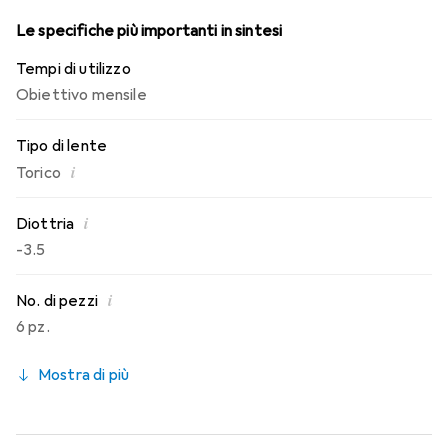
Le specifiche più importanti in sintesi
Tempi di utilizzo
Obiettivo mensile
Tipo di lente
i
Torico
i
Diottria
-3.5
i
No. di pezzi
6 pz.
Mostra di più