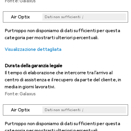
Fonte: Galaxus
i
Air Optix
Dati non sufficienti
i
i
i
i
Dati non sufficienti
Dati non sufficienti
Dati non sufficienti
Dati non sufficienti
Purtroppo non disponiamo di dati sufficienti per questa
categoria per mostrarti ulteriori percentuali.
Visualizzazione dettagliata
Durata della garanzia legale
Il tempo di elaborazione che intercorre tra l'arrivo al
centro di assistenza e il recupero da parte del cliente, in
media in giorni lavorativi.
Fonte: Galaxus
i
Air Optix
Dati non sufficienti
i
i
i
i
Dati non sufficienti
Dati non sufficienti
Dati non sufficienti
Dati non sufficienti
Purtroppo non disponiamo di dati sufficienti per questa
categoria per mostrarti ulteriori percentuali.