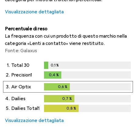
Visualizzazione dettagliata
Percentuale di reso
La frequenza con cui un prodotto di questo marchio nella
categoria «Lenti a contatto» viene restituito.
Fonte: Galaxus
1.
Total 30
0,1
%
0,1
%
2.
Precision1
0,4
%
0,4
%
3.
Air Optix
0,6
%
0,6
%
4.
Dailies
0,7
%
0,7
%
5.
Dailies Total1
0,8
%
0,8
%
Visualizzazione dettagliata