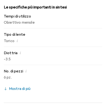
Le specifiche più importanti in sintesi
Tempi di utilizzo
Obiettivo mensile
Tipo di lente
i
Torico
i
Diottria
-3.5
i
No. di pezzi
6 pz.
Mostra di più