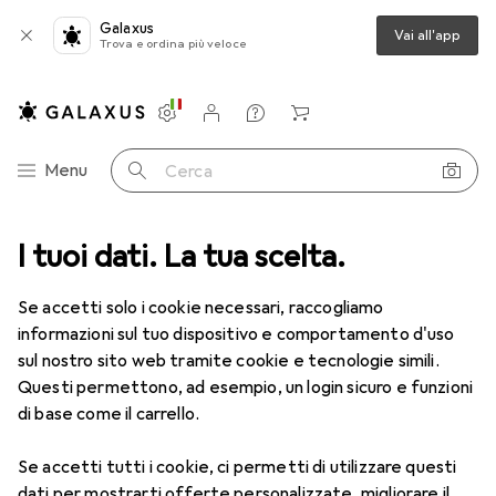
Galaxus
Vai all'app
Trova e ordina più veloce
Impostazioni
Conto cliente
Liste di confronto
Liste dei desideri
Carrello
Categoria Navigazione
Menu
Cerca
I tuoi dati. La tua scelta.
Lenti a contatto
Air Optix più HydraGlyde per l'astigmatismo
Se accetti solo i cookie necessari, raccogliamo
informazioni sul tuo dispositivo e comportamento d'uso
1 Immagine
sul nostro sito web tramite cookie e tecnologie simili.
EUR
53,58
Questi permettono, ad esempio, un login sicuro e funzioni
EUR
8,93
/
1pz.
Air Optix
più HydraGlyde per
di base come il carrello.
l'astigmatismo
Se accetti tutti i cookie, ci permetti di utilizzare questi
-3.5, Obiettivo mensile, 6 pz., Torico
dati per mostrarti offerte personalizzate, migliorare il