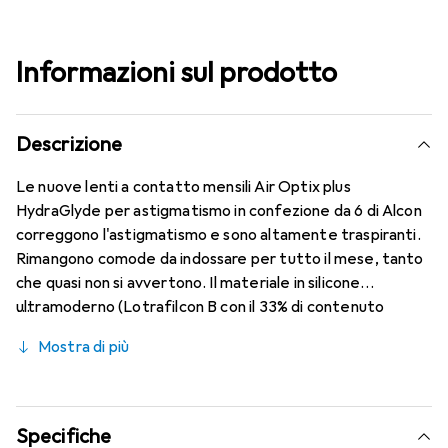
Informazioni sul prodotto
Descrizione
Le nuove lenti a contatto mensili Air Optix plus
HydraGlyde per astigmatismo in confezione da 6 di Alcon
correggono l'astigmatismo e sono altamente traspiranti.
Rimangono comode da indossare per tutto il mese, tanto
che quasi non si avvertono. Il materiale in silicone
ultramoderno (Lotrafilcon B con il 33% di contenuto
d'acqua) è combinato con la comprovata tecnologia
Mostra di più
HydraGlyde Moisture Matrix e la nota tecnologia
SmartShield, garantendo le migliori caratteristiche di
indossabilità che conosci. Comfort e assenza di fastidi per
tutto il giorno con le lenti mensili.
Specifiche