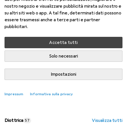
nostro negozio e visualizzare pubblicità mirata sul nostro e
Prezzo in EUR IVA incl.
su altri siti web o app. A tal fine, determinati dati possono
essere trasmessi anche a terze parti e partner
Valutazioni
pubblicitari.
Accetta tutti
Consegna tra lun, 17/8 e mer, 19/8
Più di 10 pezzi in stock presso il fornitore
Solo necessari
Aggiungi al carrello
Impostazioni
Confronta
Salva nella lista
Impressum
Informativa sulla privacy
spedizione gratuita
Diottrica
Visualizza tutti
57