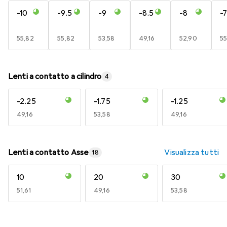
-10
-9.5
-9
-8.5
-8
-7
EUR
55,82
EUR
55,82
EUR
53,58
EUR
49,16
EUR
52,90
E
55
Lenti a contatto a cilindro
4
-2.25
-1.75
-1.25
EUR
49,16
EUR
53,58
EUR
49,16
Lenti a contatto Asse
Visualizza tutti
18
10
20
30
EUR
51,61
EUR
49,16
EUR
53,58