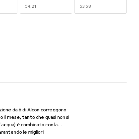
EUR
54,21
EUR
53,58
170
180
EUR
50,06
EUR
53,58
zione da 6 di Alcon correggono
il mese, tanto che quasi non si
d'acqua) è combinato con la
rantendo le migliori