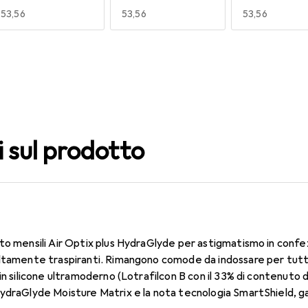
EUR
53,56
EUR
53,56
EUR
53,56
140
150
160
EUR
59,22
EUR
53,56
EUR
50,06
i sul prodotto
to mensili Air Optix plus HydraGlyde per astigmatismo in confe
ltamente traspiranti. Rimangono comode da indossare per tutto 
in silicone ultramoderno (Lotrafilcon B con il 33% di contenuto 
ydraGlyde Moisture Matrix e la nota tecnologia SmartShield, ga