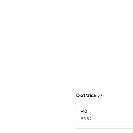
Occhiali da lettura
Diottrica
57
-10
EUR
55,82