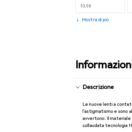
EUR
53,58
130
Mostra di più
EUR
53,58
Informazion
Descrizione
Le nuove lenti a contat
l'astigmatismo e sono a
avvertono. Il materiale 
collaudata tecnologia H