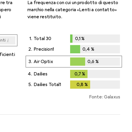
rre tra
La frequenza con cui un prodotto di questo
cupero
marchio nella categoria «Lenti a contatto»
i
viene restituito.
1.
Total 30
0,1
%
i
enti
0,1
%
i
i
i
i
enti
enti
enti
enti
2.
Precision1
0,4
%
ficienti
0,4
%
3.
Air Optix
0,6
%
0,6
%
4.
Dailies
0,7
%
0,7
%
5.
Dailies Total1
0,8
%
0,8
%
Fonte: Galaxus