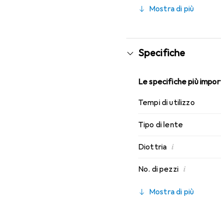
caratteristiche di indos
Mostra di più
Specifiche
Le specifiche più import
Tempi di utilizzo
Tipo di lente
i
Diottria
i
No. di pezzi
Mostra di più