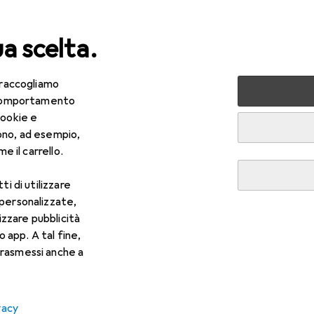
ua scelta.
 raccogliamo
lezza + Salute
Salute
Ottica
Lenti a contatto
Air
e comportamento
cookie e
ono, ad esempio,
e il carrello.
ti di utilizzare
 personalizzate,
lizzare pubblicità
o app. A tal fine,
rasmessi anche a
vacy