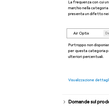
La frequenza con cui u
marchio nella categoria
presenta un difetto nei
Air Optix
Da
Da
Da
Da
Da
Purtroppo non disponiam
per questa categoria p
ulteriori percentuali.
Visualizzazione dettagl
Domande sul prod