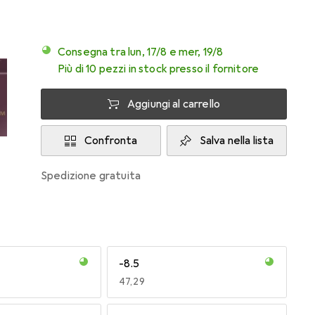
Consegna tra lun, 17/8 e mer, 19/8
Più di 10 pezzi in stock presso il fornitore
Aggiungi al carrello
Confronta
Salva nella lista
spedizione gratuita
-8.5
EUR
47,29