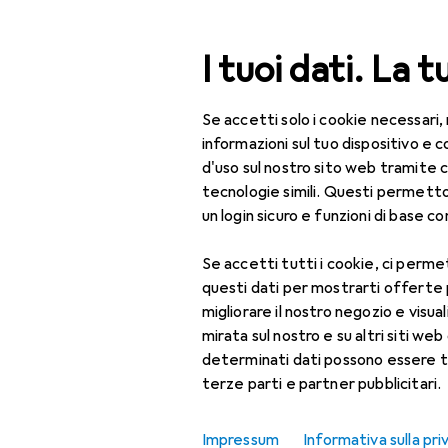
Cerca
I tuoi dati. La t
Se accetti solo i cookie necessari,
Categoria Navigazione
Tutte le categorie
Bel
Tutte le categorie
informazioni sul tuo dispositivo 
d'uso sul nostro sito web tramite 
Bellezza + Salute
tecnologie simili. Questi permett
un login sicuro e funzioni di base com
Salute
Se accetti tutti i cookie, ci permet
Ottica
questi dati per mostrarti offerte
Lenti a contatto
migliorare il nostro negozio e visua
mirata sul nostro e su altri siti web 
Lenti a contatto
determinati dati possono essere t
colorate
terze parti e partner pubblicitari.
Occhiali da computer
Impressum
Informativa sulla pri