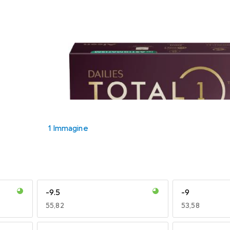
1 Immagine
-9.5
-9
EUR
55,82
EUR
53,58