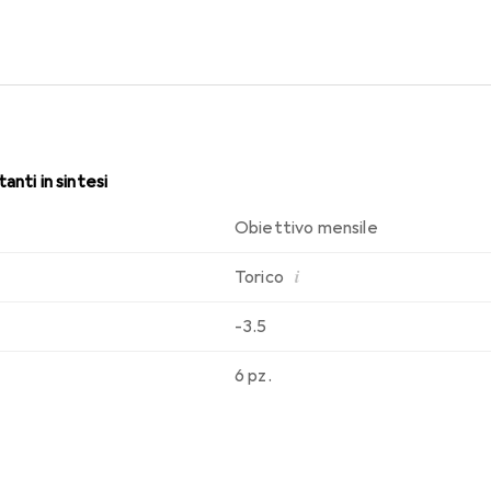
sabilità che conosci. Comfort e assenza di fastidi per tutto il gi
anti in sintesi
Obiettivo mensile
i
Torico
-3.5
6 pz.