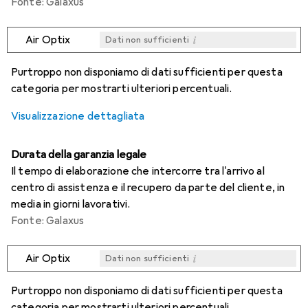
Fonte: Galaxus
i
Air Optix
Dati non sufficienti
i
i
i
i
Dati non sufficienti
Dati non sufficienti
Dati non sufficienti
Dati non sufficienti
Purtroppo non disponiamo di dati sufficienti per questa
categoria per mostrarti ulteriori percentuali.
Visualizzazione dettagliata
Durata della garanzia legale
Il tempo di elaborazione che intercorre tra l'arrivo al
centro di assistenza e il recupero da parte del cliente, in
media in giorni lavorativi.
Fonte: Galaxus
i
Air Optix
Dati non sufficienti
i
i
i
i
Dati non sufficienti
Dati non sufficienti
Dati non sufficienti
Dati non sufficienti
Purtroppo non disponiamo di dati sufficienti per questa
categoria per mostrarti ulteriori percentuali.