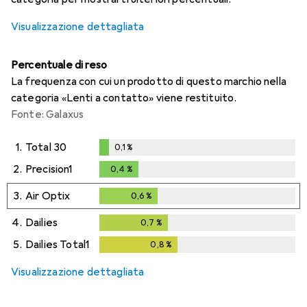
Visualizzazione dettagliata
Percentuale di reso
La frequenza con cui un prodotto di questo marchio nella
categoria «Lenti a contatto» viene restituito.
Fonte: Galaxus
1.
Total 30
0,1
%
0,1
%
2.
Precision1
0,4
%
0,4
%
3.
Air Optix
0,6
%
0,6
%
4.
Dailies
0,7
%
0,7
%
5.
Dailies Total1
0,8
%
0,8
%
Visualizzazione dettagliata