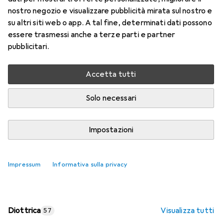
nostro negozio e visualizzare pubblicità mirata sul nostro e
Prezzo in EUR IVA incl.
su altri siti web o app. A tal fine, determinati dati possono
essere trasmessi anche a terze parti e partner
Valutazioni
pubblicitari.
Accetta tutti
Consegna tra lun, 17/8 e mer, 19/8
Più di 10 pezzi in stock presso il fornitore
Solo necessari
Aggiungi al carrello
Impostazioni
Confronta
Salva nella lista
Impressum
Informativa sulla privacy
spedizione gratuita
Diottrica
Visualizza tutti
57