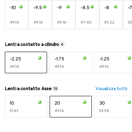
-10
-9.5
-9
-8.5
-8
-7
EUR
49,16
EUR
49,16
EUR
49,16
EUR
47,40
EUR
59,22
E
55
Lenti a contatto a cilindro
4
-2.25
-1.75
-1.25
EUR
49,16
EUR
49,16
EUR
49,16
Lenti a contatto Asse
Visualizza tutti
18
10
20
30
EUR
51,61
EUR
49,16
EUR
53,58