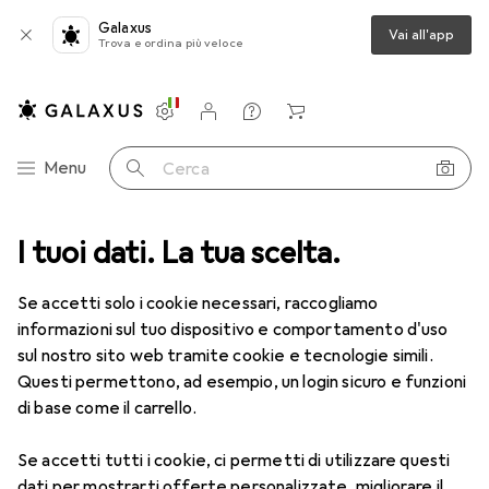
Galaxus
Vai all'app
Trova e ordina più veloce
Impostazioni
Conto cliente
Liste di confronto
Liste dei desideri
Carrello
Categoria Navigazione
Menu
Cerca
I tuoi dati. La tua scelta.
Lenti a contatto
Air Optix più HydraGlyde per l'astigmatismo
Se accetti solo i cookie necessari, raccogliamo
informazioni sul tuo dispositivo e comportamento d'uso
1 Immagine
sul nostro sito web tramite cookie e tecnologie simili.
EUR
49,16
Questi permettono, ad esempio, un login sicuro e funzioni
EUR
8,20
/
1pz.
Air Optix
più HydraGlyde per
di base come il carrello.
l'astigmatismo
Se accetti tutti i cookie, ci permetti di utilizzare questi
-3.5, Obiettivo mensile, 6 pz., Torico
dati per mostrarti offerte personalizzate, migliorare il