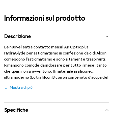
Informazioni sul prodotto
Descrizione
Le nuove lenti a contatto mensili Air Optix plus
HydraGlyde per astigmatismo in confezione da 6 di Alcon
correggono l'astigmatismo e sono altamente traspiranti.
Rimangono comode da indossare per tutto il mese, tanto
che quasi non si avvertono. Il materiale in silicone
ultramoderno (Lotrafilcon B con un contenuto d'acqua del
33%) è combinato con il collaudato HydraGlyde Moisture
Mostra di più
Matrix e la nota tecnologia SmartShield, garantendo le
migliori caratteristiche di indossabilità che conosci.
Comfort e assenza di fastidi per tutto il giorno con
queste lenti mensili.
Specifiche