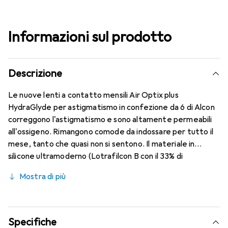
Informazioni sul prodotto
Descrizione
Le nuove lenti a contatto mensili Air Optix plus
HydraGlyde per astigmatismo in confezione da 6 di Alcon
correggono l'astigmatismo e sono altamente permeabili
all'ossigeno. Rimangono comode da indossare per tutto il
mese, tanto che quasi non si sentono. Il materiale in
silicone ultramoderno (Lotrafilcon B con il 33% di
contenuto d'acqua) è combinato con la nota tecnologia
Mostra di più
HydraGlyde Moisture Matrix e la conosciuta tecnologia
SmartShield, garantendo le migliori caratteristiche di
indossabilità che conosci. Comfort e assenza di fastidi per
tutto il giorno con le lenti mensili.
Specifiche