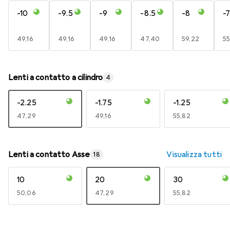
-10
-9.5
-9
-8.5
-8
-7
EUR
49,16
EUR
49,16
EUR
49,16
EUR
47,40
EUR
59,22
E
55
Lenti a contatto a cilindro
4
-2.25
-1.75
-1.25
EUR
47,29
EUR
49,16
EUR
55,82
Lenti a contatto Asse
Visualizza tutti
18
10
20
30
EUR
50,06
EUR
47,29
EUR
55,82