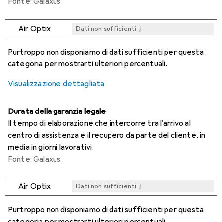
Fonte: Galaxus
i
Air Optix
Dati non sufficienti
i
i
i
i
Dati non sufficienti
Dati non sufficienti
Dati non sufficienti
Dati non sufficienti
Purtroppo non disponiamo di dati sufficienti per questa
categoria per mostrarti ulteriori percentuali.
Visualizzazione dettagliata
Durata della garanzia legale
Il tempo di elaborazione che intercorre tra l'arrivo al
centro di assistenza e il recupero da parte del cliente, in
media in giorni lavorativi.
Fonte: Galaxus
i
Air Optix
Dati non sufficienti
i
i
i
i
Dati non sufficienti
Dati non sufficienti
Dati non sufficienti
Dati non sufficienti
Purtroppo non disponiamo di dati sufficienti per questa
categoria per mostrarti ulteriori percentuali.