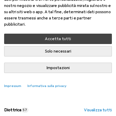
nostro negozio e visualizzare pubblicità mirata sul nostro e
Prezzo in EUR IVA incl.
su altri siti web o app. A tal fine, determinati dati possono
essere trasmessi anche a terze parti e partner
Valutazioni
pubblicitari.
Accetta tutti
Consegna tra ven, 14/8 e mar, 18/8
Più di 10 pezzi in stock presso il fornitore
Solo necessari
Aggiungi al carrello
Impostazioni
Confronta
Salva nella lista
Impressum
Informativa sulla privacy
spedizione gratuita
Diottrica
Visualizza tutti
57