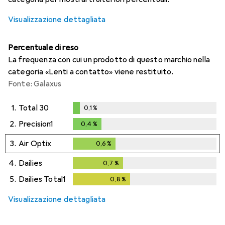
Visualizzazione dettagliata
Percentuale di reso
La frequenza con cui un prodotto di questo marchio nella
categoria «Lenti a contatto» viene restituito.
Fonte: Galaxus
1.
Total 30
0,1
%
0,1
%
2.
Precision1
0,4
%
0,4
%
3.
Air Optix
0,6
%
0,6
%
4.
Dailies
0,7
%
0,7
%
5.
Dailies Total1
0,8
%
0,8
%
Visualizzazione dettagliata