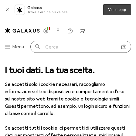
Galaxus
Vai all'app
Trova e ordina più veloce
Impostazioni
Conto cliente
Liste di confronto
Liste dei desideri
Carrello
Categoria Navigazione
Menu
Cerca
I tuoi dati. La tua scelta.
Lenti a contatto
Air Optix più HydraGlyde per l'astigmatismo
Se accetti solo i cookie necessari, raccogliamo
informazioni sul tuo dispositivo e comportamento d'uso
1 Immagine
sul nostro sito web tramite cookie e tecnologie simili.
EUR
47,29
Questi permettono, ad esempio, un login sicuro e funzioni
EUR
7,88
/
1pz.
Air Optix
più HydraGlyde per
di base come il carrello.
l'astigmatismo
Se accetti tutti i cookie, ci permetti di utilizzare questi
-6, Obiettivo mensile, 6 pz., Torico
dati per mostrarti offerte personalizzate, migliorare il