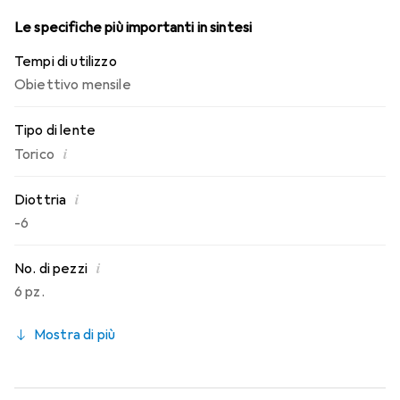
Le specifiche più importanti in sintesi
Tempi di utilizzo
Obiettivo mensile
Tipo di lente
i
Torico
i
Diottria
-6
i
No. di pezzi
6 pz.
Mostra di più