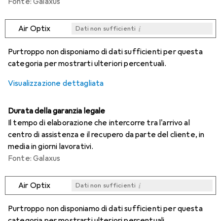
Fonte: Galaxus
i
Air Optix
Dati non sufficienti
i
i
i
i
Dati non sufficienti
Dati non sufficienti
Dati non sufficienti
Dati non sufficienti
Purtroppo non disponiamo di dati sufficienti per questa
categoria per mostrarti ulteriori percentuali.
Visualizzazione dettagliata
Durata della garanzia legale
Il tempo di elaborazione che intercorre tra l'arrivo al
centro di assistenza e il recupero da parte del cliente, in
media in giorni lavorativi.
Fonte: Galaxus
i
Air Optix
Dati non sufficienti
i
i
i
i
Dati non sufficienti
Dati non sufficienti
Dati non sufficienti
Dati non sufficienti
Purtroppo non disponiamo di dati sufficienti per questa
categoria per mostrarti ulteriori percentuali.