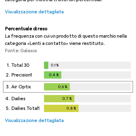
Visualizzazione dettagliata
Percentuale di reso
La frequenza con cui un prodotto di questo marchio nella
categoria «Lenti a contatto» viene restituito.
Fonte: Galaxus
1.
Total 30
0,1
%
0,1
%
2.
Precision1
0,4
%
0,4
%
3.
Air Optix
0,6
%
0,6
%
4.
Dailies
0,7
%
0,7
%
5.
Dailies Total1
0,8
%
0,8
%
Visualizzazione dettagliata