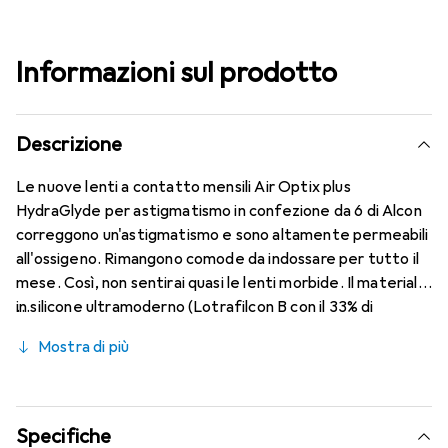
Informazioni sul prodotto
Descrizione
Le nuove lenti a contatto mensili Air Optix plus
HydraGlyde per astigmatismo in confezione da 6 di Alcon
correggono un'astigmatismo e sono altamente permeabili
all'ossigeno. Rimangono comode da indossare per tutto il
mese. Così, non sentirai quasi le lenti morbide. Il materiale
in silicone ultramoderno (Lotrafilcon B con il 33% di
contenuto d'acqua) è combinato con il collaudato
Mostra di più
HydraGlyde Moisture Matrix e la nota tecnologia
SmartShield, garantendo le migliori caratteristiche di
indossabilità che conosci. Un comfort duraturo e senza
interruzioni per tutto il giorno con le lenti mensili.
Specifiche