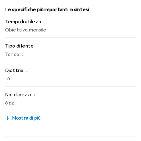
Le specifiche più importanti in sintesi
Tempi di utilizzo
Obiettivo mensile
Tipo di lente
i
Torico
i
Diottria
-6
i
No. di pezzi
6 pz.
Mostra di più