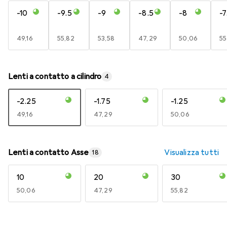
-10
-9.5
-9
-8.5
-8
-7
EUR
49,16
EUR
55,82
EUR
53,58
EUR
47,29
EUR
50,06
E
55
Lenti a contatto a cilindro
4
-2.25
-1.75
-1.25
EUR
49,16
EUR
47,29
EUR
50,06
Lenti a contatto Asse
Visualizza tutti
18
10
20
30
EUR
50,06
EUR
47,29
EUR
55,82