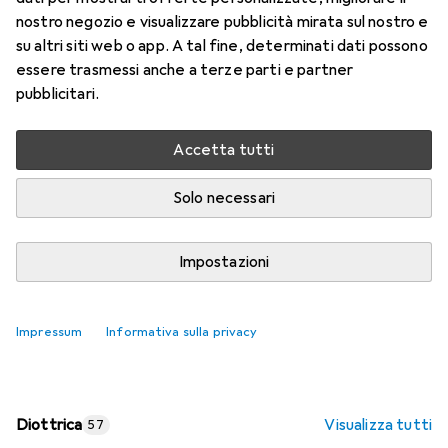
nostro negozio e visualizzare pubblicità mirata sul nostro e
Prezzo in EUR IVA incl.
su altri siti web o app. A tal fine, determinati dati possono
essere trasmessi anche a terze parti e partner
Valutazioni
pubblicitari.
Accetta tutti
Consegna tra lun, 17/8 e mer, 19/8
Più di 10 pezzi in stock presso il fornitore
Solo necessari
Aggiungi al carrello
Impostazioni
Confronta
Salva nella lista
Impressum
Informativa sulla privacy
spedizione gratuita
Diottrica
Visualizza tutti
57