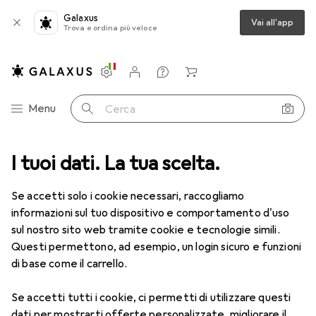
Galaxus
Vai all'app
Trova e ordina più veloce
Impostazioni
Conto cliente
Liste di confronto
Liste dei desideri
Carrello
Categoria Navigazione
Menu
Cerca
I tuoi dati. La tua scelta.
Lenti a contatto
Air Optix più HydraGlyde per l'astigmatismo
Se accetti solo i cookie necessari, raccogliamo
informazioni sul tuo dispositivo e comportamento d'uso
1 Immagine
sul nostro sito web tramite cookie e tecnologie simili.
EUR
49,16
Questi permettono, ad esempio, un login sicuro e funzioni
EUR
8,20
/
1pz.
Air Optix
più HydraGlyde per
di base come il carrello.
l'astigmatismo
Se accetti tutti i cookie, ci permetti di utilizzare questi
-6, Obiettivo mensile, 6 pz., Torico
dati per mostrarti offerte personalizzate, migliorare il