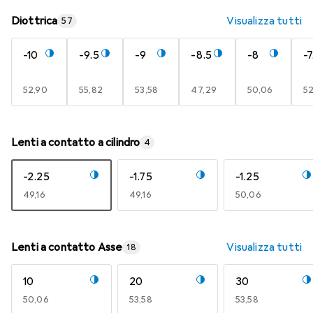
Diottrica
Visualizza tutti
57
-10
-9.5
-9
-8.5
-8
-7
EUR
52,90
EUR
55,82
EUR
53,58
EUR
47,29
EUR
50,06
E
52
Lenti a contatto a cilindro
4
-2.25
-1.75
-1.25
EUR
49,16
EUR
49,16
EUR
50,06
Lenti a contatto Asse
Visualizza tutti
18
10
20
30
EUR
50,06
EUR
53,58
EUR
53,58