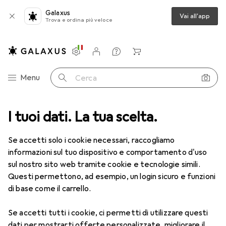
Galaxus
Vai all'app
Trova e ordina più veloce
Impostazioni
Conto cliente
Liste di confronto
Liste dei desideri
Carrello
Categoria Navigazione
Menu
Cerca
I tuoi dati. La tua scelta.
Lenti a contatto
Air Optix più HydraGlyde per l'astigmatismo
Se accetti solo i cookie necessari, raccogliamo
informazioni sul tuo dispositivo e comportamento d'uso
1 Immagine
sul nostro sito web tramite cookie e tecnologie simili.
EUR
49,16
Questi permettono, ad esempio, un login sicuro e funzioni
EUR
8,20
/
1pz.
Air Optix
più HydraGlyde per
di base come il carrello.
l'astigmatismo
Se accetti tutti i cookie, ci permetti di utilizzare questi
-2.75, Obiettivo mensile, 6 pz., Torico
dati per mostrarti offerte personalizzate, migliorare il