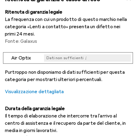
Ritenuta di garanzia legale
La frequenza con cui un prodotto di questo marchio nella
categoria «Lenti a contatto» presenta un difetto nei
primi 24 mesi.
Fonte: Galaxus
i
Air Optix
Dati non sufficienti
i
i
i
i
Dati non sufficienti
Dati non sufficienti
Dati non sufficienti
Dati non sufficienti
Purtroppo non disponiamo di dati sufficienti per questa
categoria per mostrarti ulteriori percentuali.
Visualizzazione dettagliata
Durata della garanzia legale
Il tempo di elaborazione che intercorre tra l'arrivo al
centro di assistenza e il recupero da parte del cliente, in
media in giorni lavorativi.