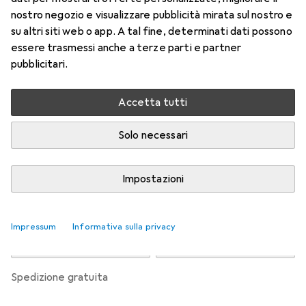
nostro negozio e visualizzare pubblicità mirata sul nostro e
Prezzo in EUR IVA incl.
su altri siti web o app. A tal fine, determinati dati possono
essere trasmessi anche a terze parti e partner
Valutazioni
pubblicitari.
Accetta tutti
Consegna tra mer, 19/8 e ven, 21/8
Più di 10 pezzi in stock presso il fornitore
Solo necessari
Avvisami se sarà disponibile prima
Impostazioni
Aggiungi al carrello
Impressum
Informativa sulla privacy
Confronta
Salva nella lista
spedizione gratuita