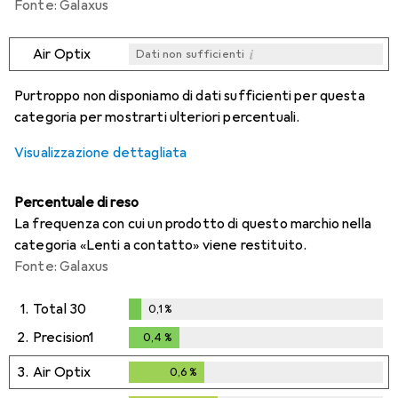
Fonte: Galaxus
i
Air Optix
Dati non sufficienti
i
i
i
i
Dati non sufficienti
Dati non sufficienti
Dati non sufficienti
Dati non sufficienti
Purtroppo non disponiamo di dati sufficienti per questa
categoria per mostrarti ulteriori percentuali.
Visualizzazione dettagliata
Percentuale di reso
La frequenza con cui un prodotto di questo marchio nella
categoria «Lenti a contatto» viene restituito.
Fonte: Galaxus
1.
Total 30
0,1
%
0,1
%
2.
Precision1
0,4
%
0,4
%
3.
Air Optix
0,6
%
0,6
%