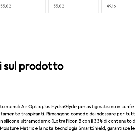
EUR
55,82
EUR
55,82
EUR
49,16
140
150
160
EUR
55,82
EUR
55,82
EUR
55,08
i sul prodotto
to mensili Air Optix plus HydraGlyde per astigmatismo in confe
ltamente traspiranti. Rimangono comode da indossare per tutto 
in silicone ultramoderno (Lotrafilcon B con il 33% di contenuto d
oisture Matrix e la nota tecnologia SmartShield, garantisce le m