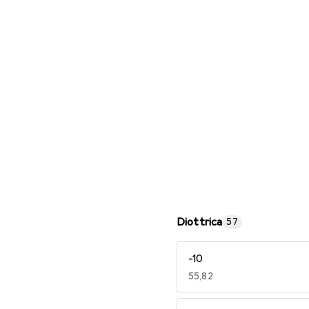
Occhiali da lettura
Diottrica
57
-10
EUR
55,82