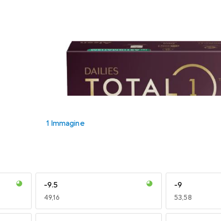
1 Immagine
-9.5
-9
EUR
49,16
EUR
53,58