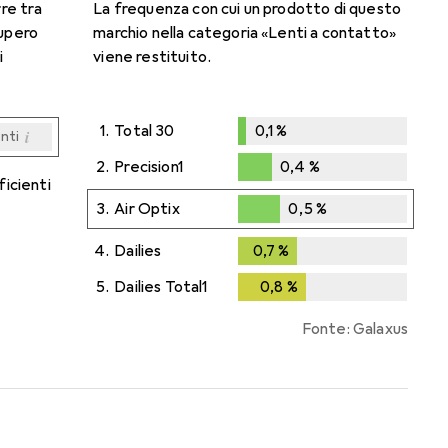
rre tra
La frequenza con cui un prodotto di questo
cupero
marchio nella categoria «Lenti a contatto»
i
viene restituito.
1.
Total 30
0,1
%
i
enti
0,1
%
i
i
i
i
enti
enti
enti
enti
2.
Precision1
0,4
%
ficienti
0,4
%
3.
Air Optix
0,5
%
0,5
%
4.
Dailies
0,7
%
0,7
%
5.
Dailies Total1
0,8
%
0,8
%
Fonte: Galaxus