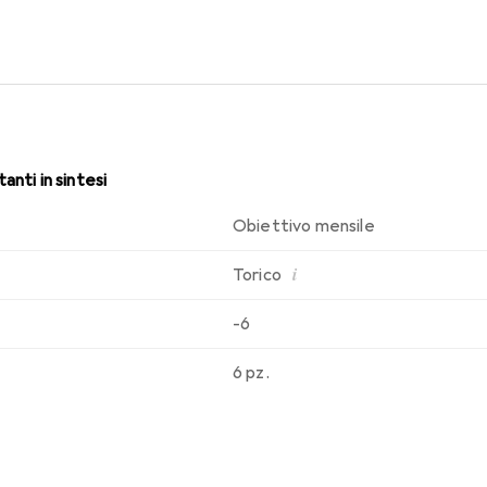
i. Comfort e assenza di disturbi per tutto il giorno con queste l
anti in sintesi
Obiettivo mensile
i
Torico
-6
6 pz.