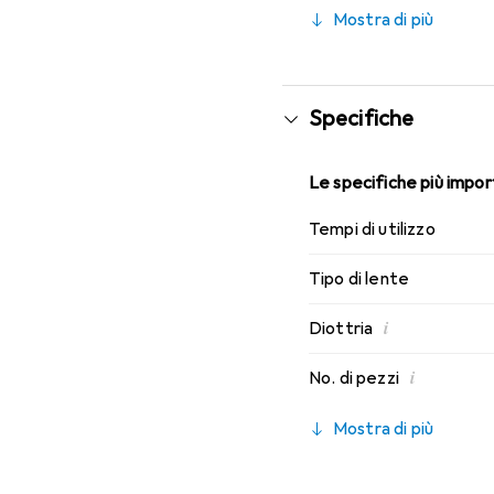
indossabilità che conosc
Mostra di più
Specifiche
Le specifiche più import
Tempi di utilizzo
Tipo di lente
i
Diottria
i
No. di pezzi
Mostra di più