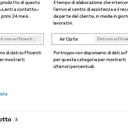
n prodotto di questo
Il tempo di elaborazione che interco
 «Lenti a contatto»
l'arrivo al centro di assistenza e il re
 primi 24 mesi.
da parte del cliente, in media in giorn
lavorativi.
i
Air Optix
ti non sufficienti
Dati non suffici
i
i
i
i
ti non sufficienti
ti non sufficienti
ti non sufficienti
ti non sufficienti
Dati non suffici
Dati non suffici
Dati non suffici
Dati non suffici
o di dati sufficienti
Purtroppo non disponiamo di dati suf
er mostrarti
per questa categoria per mostrarti
ulteriori percentuali.
iata
otto
3