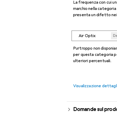
La frequenza con cui u
marchio nella categoria
presenta un difetto nei
Air Optix
Da
Da
Da
Da
Da
Purtroppo non disponiam
per questa categoria p
ulteriori percentuali.
Visualizzazione dettagl
Domande sul prod