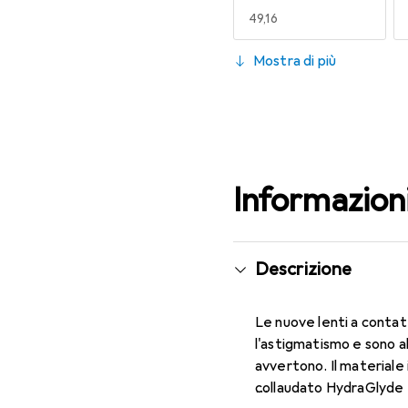
EUR
49,16
130
Mostra di più
EUR
49,16
Informazion
Descrizione
Le nuove lenti a contat
l'astigmatismo e sono a
avvertono. Il materiale 
collaudato HydraGlyde M