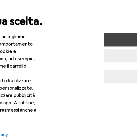
ua scelta.
 raccogliamo
lezza + Salute
Salute
Ottica
Lenti a contatto
Air
e comportamento
cookie e
ono, ad esempio,
e il carrello.
ti di utilizzare
 personalizzate,
lizzare pubblicità
o app. A tal fine,
rasmessi anche a
vacy