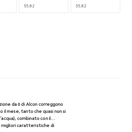
EUR
55,82
EUR
55,82
170
180
EUR
49,16
EUR
50,06
zione da 6 di Alcon correggono
il mese, tanto che quasi non si
'acqua), combinato con il
igliori caratteristiche di