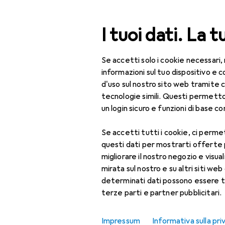
Cerca
I tuoi dati. La t
Se accetti solo i cookie necessari,
Categoria Navigazione
Tutte le categorie
Bel
Tutte le categorie
informazioni sul tuo dispositivo 
d'uso sul nostro sito web tramite 
Bellezza + Salute
tecnologie simili. Questi permett
un login sicuro e funzioni di base com
Salute
Se accetti tutti i cookie, ci permet
Ottica
questi dati per mostrarti offerte
Lenti a contatto
migliorare il nostro negozio e visua
mirata sul nostro e su altri siti web 
Lenti a contatto
determinati dati possono essere t
colorate
terze parti e partner pubblicitari.
Occhiali da computer
Impressum
Informativa sulla pri