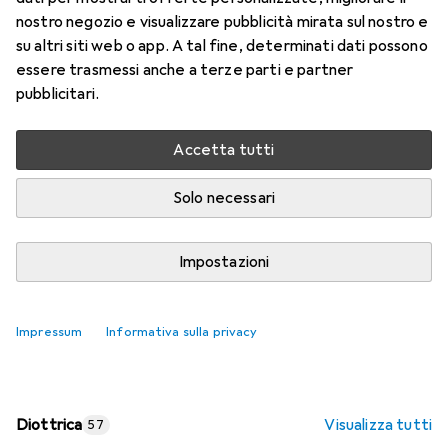
nostro negozio e visualizzare pubblicità mirata sul nostro e
Prezzo in EUR IVA incl.
su altri siti web o app. A tal fine, determinati dati possono
essere trasmessi anche a terze parti e partner
Valutazioni
pubblicitari.
Accetta tutti
Consegna tra ven, 14/8 e mar, 18/8
Più di 10 pezzi in stock presso il fornitore
Solo necessari
Aggiungi al carrello
Impostazioni
Confronta
Salva nella lista
Impressum
Informativa sulla privacy
spedizione gratuita
Diottrica
Visualizza tutti
57