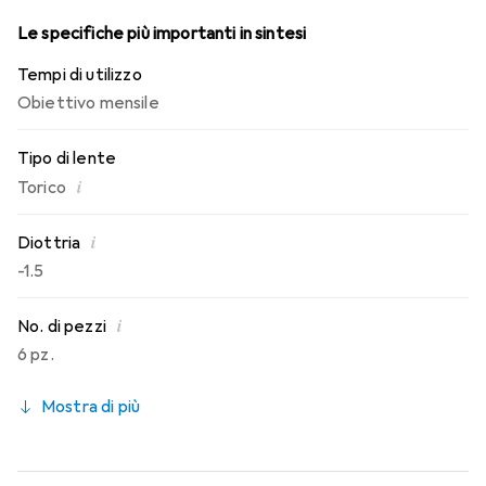
Le specifiche più importanti in sintesi
Tempi di utilizzo
Obiettivo mensile
Tipo di lente
i
Torico
i
Diottria
-1.5
i
No. di pezzi
6 pz.
Mostra di più