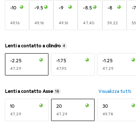
-10
-9.5
-9
-8.5
-8
-7
EUR
49,16
EUR
49,16
EUR
49,16
EUR
47,40
EUR
59,22
E
55
Lenti a contatto a cilindro
4
-2.25
-1.75
-1.25
EUR
47,29
EUR
47,95
EUR
47,29
Lenti a contatto Asse
Visualizza tutti
18
10
20
30
EUR
47,29
EUR
47,29
EUR
49,78