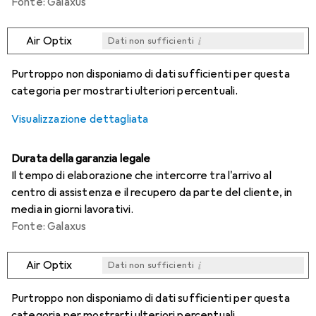
Fonte: Galaxus
i
Air Optix
Dati non sufficienti
i
i
i
i
Dati non sufficienti
Dati non sufficienti
Dati non sufficienti
Dati non sufficienti
Purtroppo non disponiamo di dati sufficienti per questa
categoria per mostrarti ulteriori percentuali.
Visualizzazione dettagliata
Durata della garanzia legale
Il tempo di elaborazione che intercorre tra l'arrivo al
centro di assistenza e il recupero da parte del cliente, in
media in giorni lavorativi.
Fonte: Galaxus
i
Air Optix
Dati non sufficienti
i
i
i
i
Dati non sufficienti
Dati non sufficienti
Dati non sufficienti
Dati non sufficienti
Purtroppo non disponiamo di dati sufficienti per questa
categoria per mostrarti ulteriori percentuali.