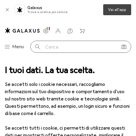
Galaxus
Vai all'app
Trova e ordina più veloce
Impostazioni
Conto cliente
Liste di confronto
Liste dei desideri
Carrello
Categoria Navigazione
Menu
Cerca
I tuoi dati. La tua scelta.
Lenti a contatto
Air Optix più HydraGlyde per l'astigmatismo
Se accetti solo i cookie necessari, raccogliamo
informazioni sul tuo dispositivo e comportamento d'uso
1 Immagine
sul nostro sito web tramite cookie e tecnologie simili.
EUR
47,29
Questi permettono, ad esempio, un login sicuro e funzioni
EUR
7,88
/
1pz.
Air Optix
più HydraGlyde per
di base come il carrello.
l'astigmatismo
Se accetti tutti i cookie, ci permetti di utilizzare questi
-1.5, Obiettivo mensile, 6 pz., Torico
dati per mostrarti offerte personalizzate, migliorare il