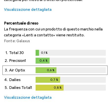
Visualizzazione dettagliata
Percentuale di reso
La frequenza con cui un prodotto di questo marchio nella
categoria «Lenti a contatto» viene restituito.
Fonte: Galaxus
1.
Total 30
0,1
%
0,1
%
2.
Precision1
0,4
%
0,4
%
3.
Air Optix
0,6
%
0,6
%
4.
Dailies
0,7
%
0,7
%
5.
Dailies Total1
0,8
%
0,8
%
Visualizzazione dettagliata