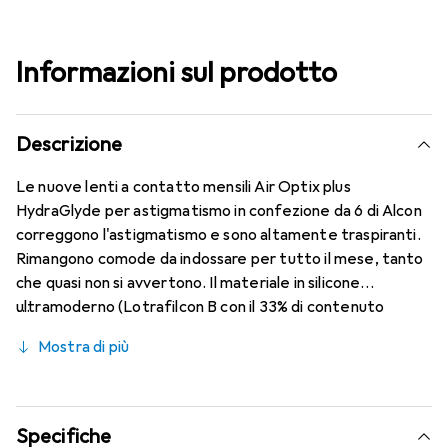
Informazioni sul prodotto
Descrizione
Le nuove lenti a contatto mensili Air Optix plus
HydraGlyde per astigmatismo in confezione da 6 di Alcon
correggono l'astigmatismo e sono altamente traspiranti.
Rimangono comode da indossare per tutto il mese, tanto
che quasi non si avvertono. Il materiale in silicone
ultramoderno (Lotrafilcon B con il 33% di contenuto
d'acqua) è combinato con la nota tecnologia HydraGlyde
Mostra di più
Moisture Matrix e la rinomata tecnologia SmartShield,
garantendo le migliori caratteristiche di indossabilità che
conosci. Comfort e assenza di fastidi per tutto il giorno
con queste lenti mensili.
Specifiche