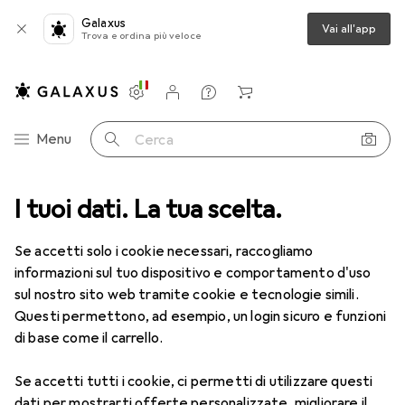
Galaxus
Vai all'app
Trova e ordina più veloce
Impostazioni
Conto cliente
Liste di confronto
Liste dei desideri
Carrello
Categoria Navigazione
Menu
Cerca
I tuoi dati. La tua scelta.
Lenti a contatto
Air Optix più HydraGlyde per l'astigmatismo
Se accetti solo i cookie necessari, raccogliamo
informazioni sul tuo dispositivo e comportamento d'uso
1 Immagine
sul nostro sito web tramite cookie e tecnologie simili.
EUR
51,61
Questi permettono, ad esempio, un login sicuro e funzioni
EUR
8,60
/
1pz.
Air Optix
più HydraGlyde per
di base come il carrello.
l'astigmatismo
Se accetti tutti i cookie, ci permetti di utilizzare questi
-3.5, Obiettivo mensile, 6 pz., Torico
dati per mostrarti offerte personalizzate, migliorare il