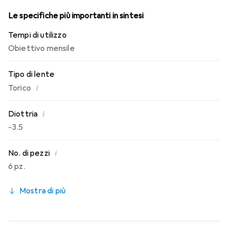
Le specifiche più importanti in sintesi
Tempi di utilizzo
Obiettivo mensile
Tipo di lente
i
Torico
i
Diottria
-3.5
i
No. di pezzi
6 pz.
Mostra di più