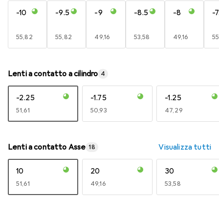
-10
-9.5
-9
-8.5
-8
-7
EUR
55,82
EUR
55,82
EUR
49,16
EUR
53,58
EUR
49,16
E
55
Lenti a contatto a cilindro
4
-2.25
-1.75
-1.25
EUR
51,61
EUR
50,93
EUR
47,29
Lenti a contatto Asse
Visualizza tutti
18
10
20
30
EUR
51,61
EUR
49,16
EUR
53,58