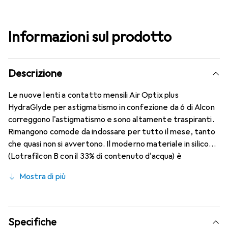
Informazioni sul prodotto
Descrizione
Le nuove lenti a contatto mensili Air Optix plus
HydraGlyde per astigmatismo in confezione da 6 di Alcon
correggono l'astigmatismo e sono altamente traspiranti.
Rimangono comode da indossare per tutto il mese, tanto
che quasi non si avvertono. Il moderno materiale in silicone
(Lotrafilcon B con il 33% di contenuto d'acqua) è
combinato con la collaudata HydraGlyde Moisture Matrix e
Mostra di più
la nota tecnologia SmartShield, offrendo le migliori
caratteristiche di indossabilità che conosci. Comfort e
assenza di fastidi per tutto il giorno con le lenti mensili.
Specifiche