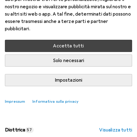
nostro negozio e visualizzare pubblicità mirata sul nostro e
Prezzo in EUR IVA incl.
su altri siti web o app. A tal fine, determinati dati possono
essere trasmessi anche a terze parti e partner
Valutazioni
pubblicitari.
Accetta tutti
Consegna tra lun, 17/8 e mer, 19/8
Più di 10 pezzi in stock presso il fornitore
Solo necessari
Aggiungi al carrello
Impostazioni
Confronta
Salva nella lista
Impressum
Informativa sulla privacy
spedizione gratuita
Diottrica
Visualizza tutti
57