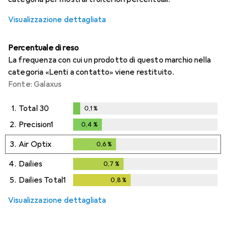
Visualizzazione dettagliata
Percentuale di reso
La frequenza con cui un prodotto di questo marchio nella
categoria «Lenti a contatto» viene restituito.
Fonte: Galaxus
1.
Total 30
0,1
%
0,1
%
2.
Precision1
0,4
%
0,4
%
3.
Air Optix
0,6
%
0,6
%
4.
Dailies
0,7
%
0,7
%
5.
Dailies Total1
0,8
%
0,8
%
Visualizzazione dettagliata