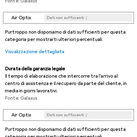
Fonte: Galaxus
i
Air Optix
Dati non sufficienti
i
i
i
i
Dati non sufficienti
Dati non sufficienti
Dati non sufficienti
Dati non sufficienti
Purtroppo non disponiamo di dati sufficienti per questa
categoria per mostrarti ulteriori percentuali.
Visualizzazione dettagliata
Durata della garanzia legale
Il tempo di elaborazione che intercorre tra l'arrivo al
centro di assistenza e il recupero da parte del cliente, in
media in giorni lavorativi.
Fonte: Galaxus
i
Air Optix
Dati non sufficienti
i
i
i
i
Dati non sufficienti
Dati non sufficienti
Dati non sufficienti
Dati non sufficienti
Purtroppo non disponiamo di dati sufficienti per questa
categoria per mostrarti ulteriori percentuali.