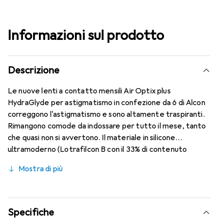
Informazioni sul prodotto
Descrizione
Le nuove lenti a contatto mensili Air Optix plus
HydraGlyde per astigmatismo in confezione da 6 di Alcon
correggono l'astigmatismo e sono altamente traspiranti.
Rimangono comode da indossare per tutto il mese, tanto
che quasi non si avvertono. Il materiale in silicone
ultramoderno (Lotrafilcon B con il 33% di contenuto
d'acqua) è combinato con la collaudata HydraGlyde
Mostra di più
Moisture Matrix e la nota tecnologia SmartShield,
garantendo le migliori caratteristiche di indossabilità che
conosci. Comfort e assenza di fastidi per tutto il giorno
con queste lenti mensili.
Specifiche