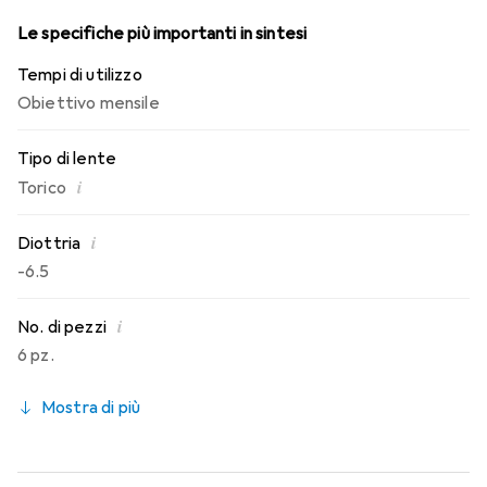
Le specifiche più importanti in sintesi
Tempi di utilizzo
Obiettivo mensile
Tipo di lente
i
Torico
i
Diottria
-6.5
i
No. di pezzi
6 pz.
Mostra di più