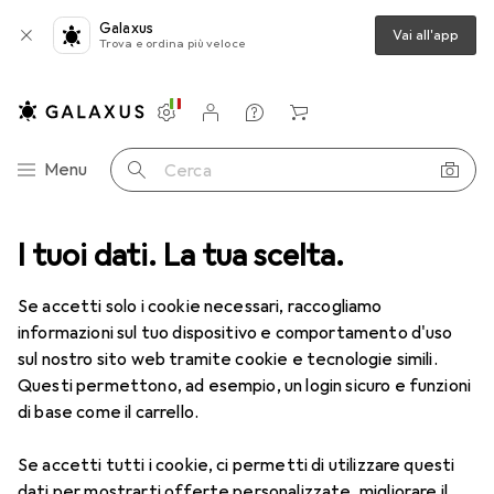
Galaxus
Vai all'app
Trova e ordina più veloce
Impostazioni
Conto cliente
Liste di confronto
Liste dei desideri
Carrello
Categoria Navigazione
Menu
Cerca
ca
I tuoi dati. La tua scelta.
Lenti a contatto
Air Optix HydraGlyde per l'astigmatismo 6
Se accetti solo i cookie necessari, raccogliamo
informazioni sul tuo dispositivo e comportamento d'uso
1 Immagine
sul nostro sito web tramite cookie e tecnologie simili.
EUR
49,16
Questi permettono, ad esempio, un login sicuro e funzioni
EUR
8,20
/
1pz.
Air Optix
HydraGlyde per
di base come il carrello.
l'astigmatismo 6
Se accetti tutti i cookie, ci permetti di utilizzare questi
-6.5, Obiettivo mensile, 6 pz., Torico
dati per mostrarti offerte personalizzate, migliorare il