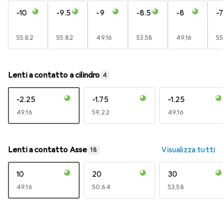
-10
-9.5
-9
-8.5
-8
-7
EUR
55,82
EUR
55,82
EUR
49,16
EUR
53,58
EUR
49,16
E
55
Lenti a contatto a cilindro
4
-2.25
-1.75
-1.25
EUR
49,16
EUR
59,22
EUR
49,16
Lenti a contatto Asse
Visualizza tutti
18
10
20
30
EUR
49,16
EUR
50,64
EUR
53,58