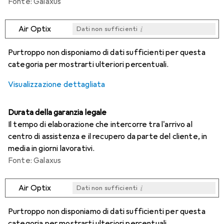
Fonte: Galaxus
i
Air Optix
Dati non sufficienti
i
i
i
i
Dati non sufficienti
Dati non sufficienti
Dati non sufficienti
Dati non sufficienti
Purtroppo non disponiamo di dati sufficienti per questa
categoria per mostrarti ulteriori percentuali.
Visualizzazione dettagliata
Durata della garanzia legale
Il tempo di elaborazione che intercorre tra l'arrivo al
centro di assistenza e il recupero da parte del cliente, in
media in giorni lavorativi.
Fonte: Galaxus
i
Air Optix
Dati non sufficienti
i
i
i
i
Dati non sufficienti
Dati non sufficienti
Dati non sufficienti
Dati non sufficienti
Purtroppo non disponiamo di dati sufficienti per questa
categoria per mostrarti ulteriori percentuali.