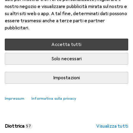
nostro negozio e visualizzare pubblicità mirata sul nostro e
Prezzo in EUR IVA incl.
su altri siti web o app. A tal fine, determinati dati possono
essere trasmessi anche a terze parti e partner
Valutazioni
pubblicitari.
Accetta tutti
Consegna tra lun, 17/8 e mer, 19/8
Più di 10 pezzi in stock presso il fornitore
Solo necessari
Aggiungi al carrello
Impostazioni
Confronta
Salva nella lista
Impressum
Informativa sulla privacy
spedizione gratuita
Diottrica
Visualizza tutti
57