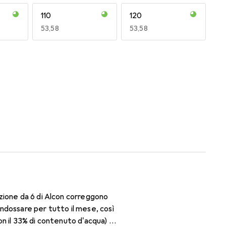
110
120
EUR
53,58
EUR
53,58
170
180
EUR
53,56
EUR
49,16
zione da 6 di Alcon correggono
ndossare per tutto il mese, così
con il 33% di contenuto d'acqua) è