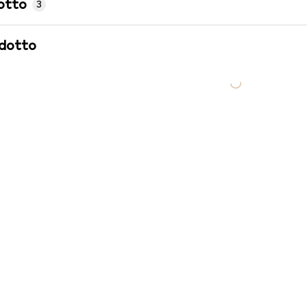
otto
3
odotto