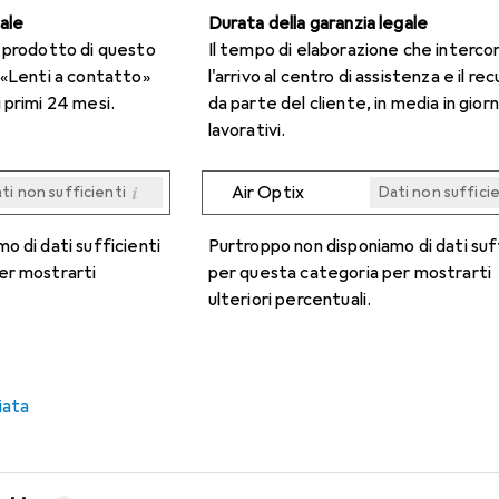
gale
Durata della garanzia legale
n prodotto di questo
Il tempo di elaborazione che interco
 «Lenti a contatto»
l'arrivo al centro di assistenza e il re
 primi 24 mesi.
da parte del cliente, in media in giorn
lavorativi.
i
Air Optix
ti non sufficienti
Dati non suffici
i
i
i
i
ti non sufficienti
ti non sufficienti
ti non sufficienti
ti non sufficienti
Dati non suffici
Dati non suffici
Dati non suffici
Dati non suffici
o di dati sufficienti
Purtroppo non disponiamo di dati suf
er mostrarti
per questa categoria per mostrarti
ulteriori percentuali.
iata