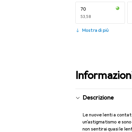
70
EUR
53,58
130
Mostra di più
EUR
49,16
Informazion
Descrizione
Le nuove lenti a contat
un'astigmatismo e sono 
non sentirai quasi le le