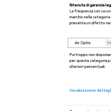
Ritenuta di garanzia le
La frequenza con cui u
marchio nella categoria
presenta un difetto nei
Air Optix
Da
Da
Da
Da
Da
Purtroppo non disponiam
per questa categoria p
ulteriori percentuali.
Visualizzazione dettagl