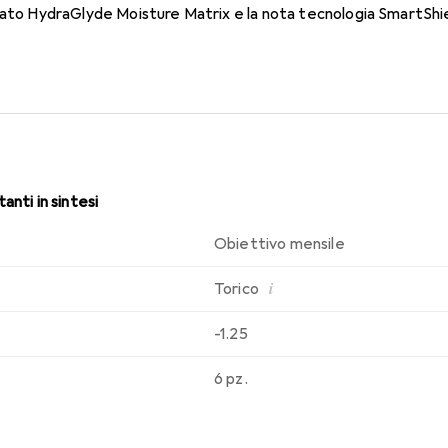
dato HydraGlyde Moisture Matrix e la nota tecnologia SmartShie
sabilità che conosci. Comfort e assenza di fastidi durante tutto i
anti in sintesi
Obiettivo mensile
i
Torico
-1.25
6 pz.