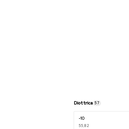
Occhiali da lettura
Diottrica
57
-10
EUR
55,82