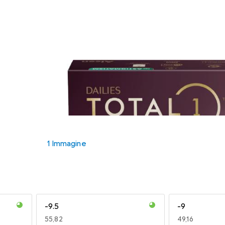
1 Immagine
-9.5
-9
EUR
55,82
EUR
49,16