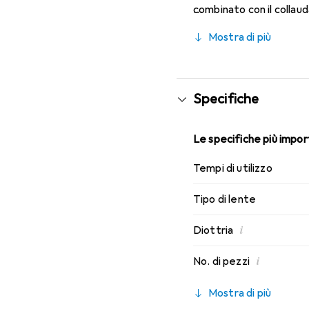
combinato con il collau
caratteristiche di indos
Mostra di più
Specifiche
Le specifiche più import
Tempi di utilizzo
Tipo di lente
i
Diottria
i
No. di pezzi
Mostra di più