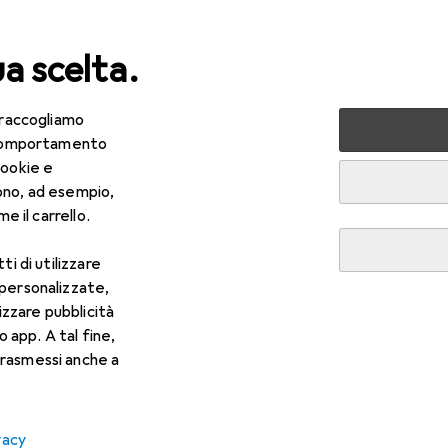
ua scelta.
 raccogliamo
lezza + Salute
Salute
Ottica
Lenti a contatto
Air
e comportamento
cookie e
ono, ad esempio,
e il carrello.
ti di utilizzare
 personalizzate,
lizzare pubblicità
o app. A tal fine,
rasmessi anche a
vacy