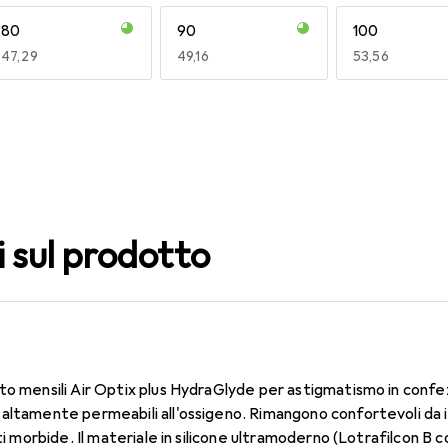
80
90
100
EUR
47,29
EUR
49,16
EUR
53,56
140
150
160
EUR
49,16
EUR
53,58
EUR
51,62
i sul prodotto
to mensili Air Optix plus HydraGlyde per astigmatismo in confe
altamente permeabili all'ossigeno. Rimangono confortevoli da i
nti morbide. Il materiale in silicone ultramoderno (Lotrafilcon B 