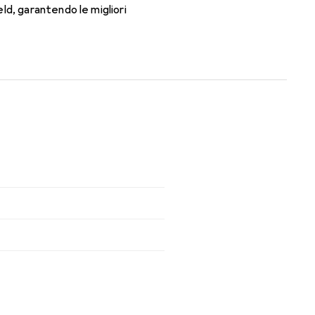
ld, garantendo le migliori
l giorno con le lenti mensili.