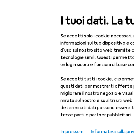
Cerca
I tuoi dati. La t
Se accetti solo i cookie necessari,
Categoria Navigazione
Tutte le categorie
Bel
Tutte le categorie
informazioni sul tuo dispositivo 
d'uso sul nostro sito web tramite 
Bellezza + Salute
tecnologie simili. Questi permett
un login sicuro e funzioni di base com
Salute
Se accetti tutti i cookie, ci permet
Ottica
questi dati per mostrarti offerte
Lenti a contatto
migliorare il nostro negozio e visua
mirata sul nostro e su altri siti web 
Lenti a contatto
determinati dati possono essere t
colorate
terze parti e partner pubblicitari.
Occhiali da computer
Impressum
Informativa sulla pri