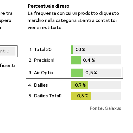
Percentuale di reso
rre tra
La frequenza con cui un prodotto di questo
cupero
marchio nella categoria «Lenti a contatto»
i
viene restituito.
1.
Total 30
0,1
%
i
enti
0,1
%
i
i
i
i
enti
enti
enti
enti
2.
Precision1
0,4
%
ficienti
0,4
%
3.
Air Optix
0,5
%
0,5
%
4.
Dailies
0,7
%
0,7
%
5.
Dailies Total1
0,8
%
0,8
%
Fonte: Galaxus