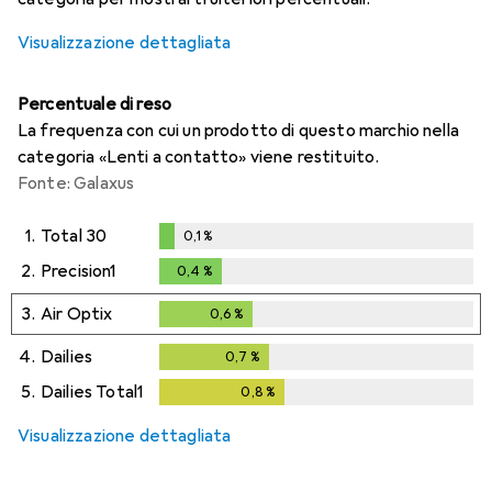
Visualizzazione dettagliata
Percentuale di reso
La frequenza con cui un prodotto di questo marchio nella
categoria «Lenti a contatto» viene restituito.
Fonte: Galaxus
1.
Total 30
0,1
%
0,1
%
2.
Precision1
0,4
%
0,4
%
3.
Air Optix
0,6
%
0,6
%
4.
Dailies
0,7
%
0,7
%
5.
Dailies Total1
0,8
%
0,8
%
Visualizzazione dettagliata