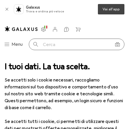
Galaxus
Vai all'app
Trova e ordina più veloce
Impostazioni
Conto cliente
Liste di confronto
Liste dei desideri
Carrello
Categoria Navigazione
Menu
Cerca
I tuoi dati. La tua scelta.
Lenti a contatto
Air Optix più HydraGlyde per l'astigmatismo
Se accetti solo i cookie necessari, raccogliamo
informazioni sul tuo dispositivo e comportamento d'uso
1 Immagine
sul nostro sito web tramite cookie e tecnologie simili.
EUR
53,58
Questi permettono, ad esempio, un login sicuro e funzioni
EUR
8,93
/
1pz.
Air Optix
più HydraGlyde per
di base come il carrello.
l'astigmatismo
Se accetti tutti i cookie, ci permetti di utilizzare questi
-6.5, Obiettivo mensile, 6 pz., Torico
dati per mostrarti offerte personalizzate, migliorare il