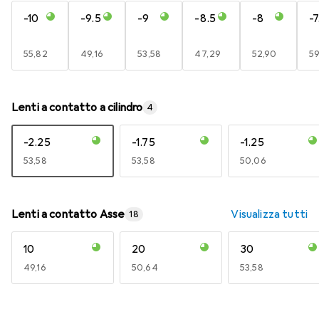
-10
-9.5
-9
-8.5
-8
-7
EUR
55,82
EUR
49,16
EUR
53,58
EUR
47,29
EUR
52,90
E
59
Lenti a contatto a cilindro
4
-2.25
-1.75
-1.25
EUR
53,58
EUR
53,58
EUR
50,06
Lenti a contatto Asse
Visualizza tutti
18
10
20
30
EUR
49,16
EUR
50,64
EUR
53,58