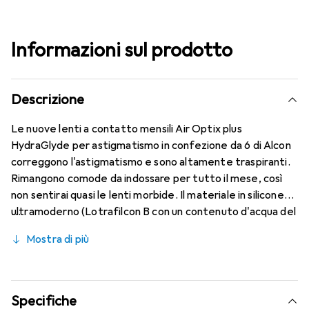
Informazioni sul prodotto
Descrizione
Le nuove lenti a contatto mensili Air Optix plus
HydraGlyde per astigmatismo in confezione da 6 di Alcon
correggono l'astigmatismo e sono altamente traspiranti.
Rimangono comode da indossare per tutto il mese, così
non sentirai quasi le lenti morbide. Il materiale in silicone
ultramoderno (Lotrafilcon B con un contenuto d'acqua del
33%) è combinato con la nota tecnologia HydraGlyde
Mostra di più
Moisture Matrix e la conosciuta tecnologia SmartShield,
garantendo le migliori caratteristiche di indossabilità che
conosci. Comfort e assenza di fastidi per tutto il giorno
con le lenti mensili.
Specifiche