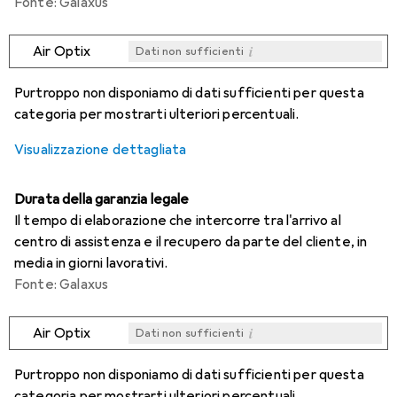
Fonte: Galaxus
i
Air Optix
Dati non sufficienti
i
i
i
i
Dati non sufficienti
Dati non sufficienti
Dati non sufficienti
Dati non sufficienti
Purtroppo non disponiamo di dati sufficienti per questa
categoria per mostrarti ulteriori percentuali.
Visualizzazione dettagliata
Durata della garanzia legale
Il tempo di elaborazione che intercorre tra l'arrivo al
centro di assistenza e il recupero da parte del cliente, in
media in giorni lavorativi.
Fonte: Galaxus
i
Air Optix
Dati non sufficienti
i
i
i
i
Dati non sufficienti
Dati non sufficienti
Dati non sufficienti
Dati non sufficienti
Purtroppo non disponiamo di dati sufficienti per questa
categoria per mostrarti ulteriori percentuali.