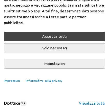
nostro negozio e visualizzare pubblicità mirata sul nostro e
Prezzo in EUR IVA incl.
su altri siti web o app. A tal fine, determinati dati possono
essere trasmessi anche a terze parti e partner
Valutazioni
pubblicitari.
Accetta tutti
Consegna tra lun, 17/8 e mer, 19/8
Più di 10 pezzi in stock presso il fornitore
Solo necessari
Aggiungi al carrello
Impostazioni
Confronta
Salva nella lista
Impressum
Informativa sulla privacy
spedizione gratuita
Diottrica
Visualizza tutti
57