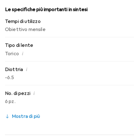
Le specifiche più importanti in sintesi
Tempi di utilizzo
Obiettivo mensile
Tipo di lente
i
Torico
i
Diottria
-6.5
i
No. di pezzi
6 pz.
Mostra di più