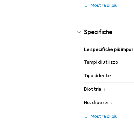
caratteristiche di indos
Mostra di più
Specifiche
Le specifiche più import
Tempi di utilizzo
Tipo di lente
i
Diottria
i
No. di pezzi
Mostra di più