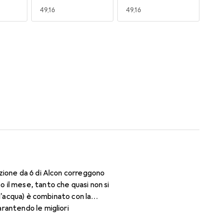
EUR
49,16
EUR
49,16
170
180
EUR
53,58
EUR
59,22
zione da 6 di Alcon correggono
il mese, tanto che quasi non si
d'acqua) è combinato con la
rantendo le migliori