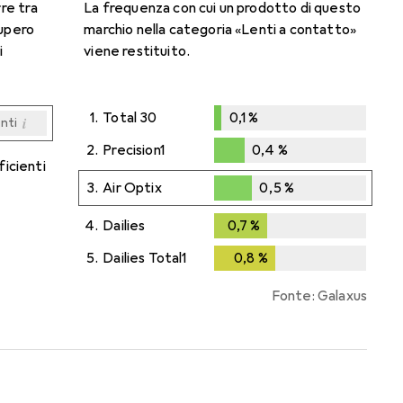
rre tra
La frequenza con cui un prodotto di questo
cupero
marchio nella categoria «Lenti a contatto»
i
viene restituito.
1.
Total 30
0,1
%
i
enti
0,1
%
i
i
i
i
enti
enti
enti
enti
2.
Precision1
0,4
%
ficienti
0,4
%
3.
Air Optix
0,5
%
0,5
%
4.
Dailies
0,7
%
0,7
%
5.
Dailies Total1
0,8
%
0,8
%
Fonte: Galaxus