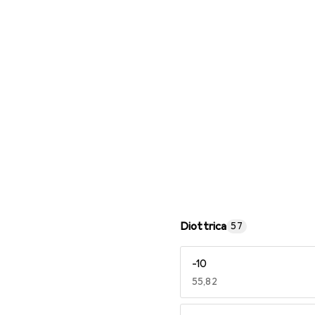
Occhiali da lettura
Diottrica
57
-10
EUR
55,82