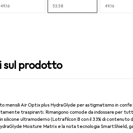
EUR
49,16
EUR
53,58
EUR
49,16
140
150
160
EUR
53,58
EUR
53,58
EUR
53,58
i sul prodotto
to mensili Air Optix plus HydraGlyde per astigmatismo in confe
ltamente traspiranti. Rimangono comode da indossare per tutto 
in silicone ultramoderno (Lotrafilcon B con il 33% di contenuto 
ydraGlyde Moisture Matrix e la nota tecnologia SmartShield, ga