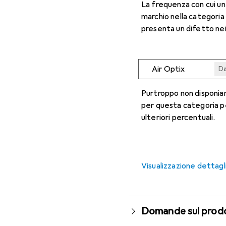
La frequenza con cui u
marchio nella categoria
presenta un difetto nei
Air Optix
Da
Da
Da
Da
Da
Purtroppo non disponiam
per questa categoria p
ulteriori percentuali.
Visualizzazione dettagl
Domande sul prod