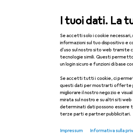
Cerca
I tuoi dati. La t
Se accetti solo i cookie necessari,
Categoria Navigazione
Tutte le categorie
Bel
Tutte le categorie
informazioni sul tuo dispositivo 
d'uso sul nostro sito web tramite 
Bellezza + Salute
tecnologie simili. Questi permett
un login sicuro e funzioni di base com
Salute
Se accetti tutti i cookie, ci permet
Ottica
questi dati per mostrarti offerte
Lenti a contatto
migliorare il nostro negozio e visua
mirata sul nostro e su altri siti web 
Lenti a contatto
determinati dati possono essere t
colorate
terze parti e partner pubblicitari.
Occhiali da computer
Impressum
Informativa sulla pri