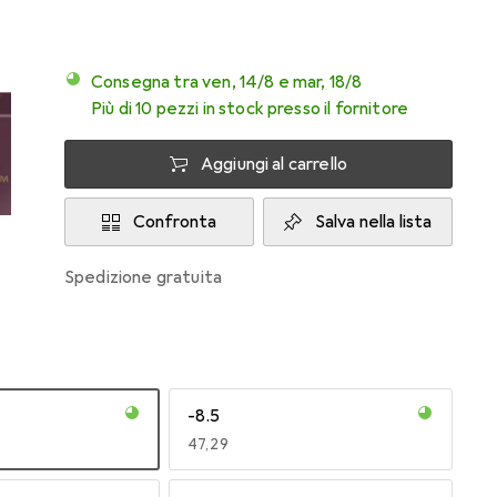
Consegna tra ven, 14/8 e mar, 18/8
Più di 10 pezzi in stock presso il fornitore
Aggiungi al carrello
Confronta
Salva nella lista
spedizione gratuita
-8.5
EUR
47,29