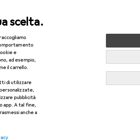
ua scelta.
 raccogliamo
lezza + Salute
Salute
Ottica
Lenti a contatto
Air
e comportamento
cookie e
ono, ad esempio,
e il carrello.
ti di utilizzare
 personalizzate,
lizzare pubblicità
o app. A tal fine,
rasmessi anche a
vacy