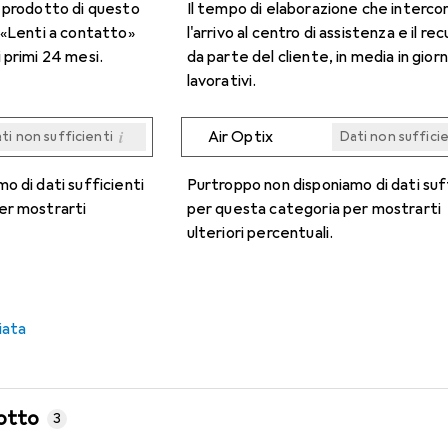
n prodotto di questo
Il tempo di elaborazione che interco
 «Lenti a contatto»
l'arrivo al centro di assistenza e il re
 primi 24 mesi.
da parte del cliente, in media in giorn
lavorativi.
i
Air Optix
ti non sufficienti
Dati non suffici
i
i
i
i
ti non sufficienti
ti non sufficienti
ti non sufficienti
ti non sufficienti
Dati non suffici
Dati non suffici
Dati non suffici
Dati non suffici
o di dati sufficienti
Purtroppo non disponiamo di dati suf
er mostrarti
per questa categoria per mostrarti
ulteriori percentuali.
iata
otto
3