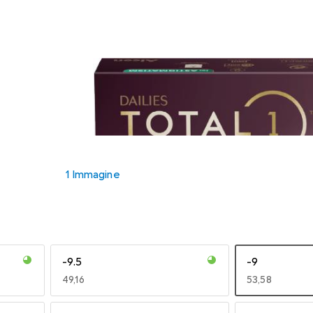
1 Immagine
-9.5
-9
EUR
49,16
EUR
53,58