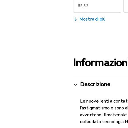
EUR
55,82
130
Mostra di più
EUR
49,16
Informazion
Descrizione
Le nuove lenti a contat
l'astigmatismo e sono a
avvertono. Il materiale 
collaudata tecnologia H