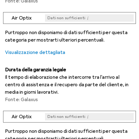
Fonte: Galaxus
i
Air Optix
Dati non sufficienti
i
i
i
i
Dati non sufficienti
Dati non sufficienti
Dati non sufficienti
Dati non sufficienti
Purtroppo non disponiamo di dati sufficienti per questa
categoria per mostrarti ulteriori percentuali.
Visualizzazione dettagliata
Durata della garanzia legale
Il tempo di elaborazione che intercorre tra l'arrivo al
centro di assistenza e il recupero da parte del cliente, in
media in giorni lavorativi.
Fonte: Galaxus
i
Air Optix
Dati non sufficienti
i
i
i
i
Dati non sufficienti
Dati non sufficienti
Dati non sufficienti
Dati non sufficienti
Purtroppo non disponiamo di dati sufficienti per questa
categoria per mostrarti ulteriori percentuali.