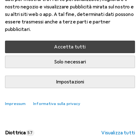
nostro negozio e visualizzare pubblicità mirata sul nostro e
Prezzo in EUR IVA incl.
su altri siti web o app. A tal fine, determinati dati possono
essere trasmessi anche a terze parti e partner
Valutazioni
pubblicitari.
Accetta tutti
Consegna tra gio, 13/8 e lun, 17/8
Più di 10 pezzi in stock presso il fornitore
Solo necessari
Aggiungi al carrello
Impostazioni
Confronta
Salva nella lista
Impressum
Informativa sulla privacy
spedizione gratuita
Diottrica
Visualizza tutti
57