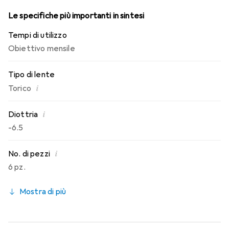
Le specifiche più importanti in sintesi
Tempi di utilizzo
Obiettivo mensile
Tipo di lente
i
Torico
i
Diottria
-6.5
i
No. di pezzi
6 pz.
Mostra di più