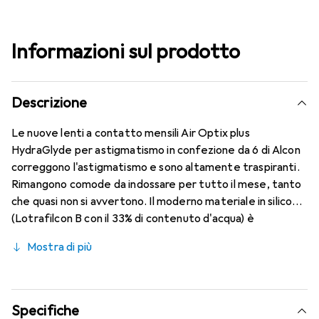
Informazioni sul prodotto
Descrizione
Le nuove lenti a contatto mensili Air Optix plus
HydraGlyde per astigmatismo in confezione da 6 di Alcon
correggono l'astigmatismo e sono altamente traspiranti.
Rimangono comode da indossare per tutto il mese, tanto
che quasi non si avvertono. Il moderno materiale in silicone
(Lotrafilcon B con il 33% di contenuto d'acqua) è
combinato con il collaudato HydraGlyde Moisture Matrix e
Mostra di più
la nota tecnologia SmartShield, garantendo le migliori
caratteristiche di indossabilità che conosci. Un comfort
duraturo e senza interruzioni per tutto il giorno con le
lenti mensili.
Specifiche