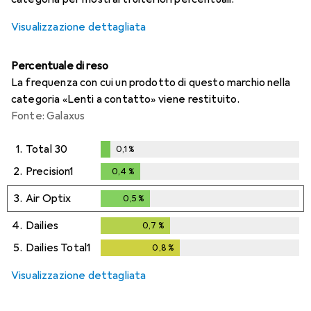
Visualizzazione dettagliata
Percentuale di reso
La frequenza con cui un prodotto di questo marchio nella
categoria «Lenti a contatto» viene restituito.
Fonte: Galaxus
1.
Total 30
0,1
%
0,1
%
2.
Precision1
0,4
%
0,4
%
3.
Air Optix
0,5
%
0,5
%
4.
Dailies
0,7
%
0,7
%
5.
Dailies Total1
0,8
%
0,8
%
Visualizzazione dettagliata