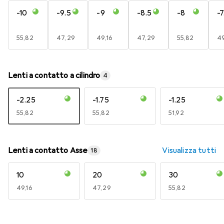
-10
-9.5
-9
-8.5
-8
-7
EUR
55,82
EUR
47,29
EUR
49,16
EUR
47,29
EUR
55,82
E
49
Lenti a contatto a cilindro
4
-2.25
-1.75
-1.25
EUR
55,82
EUR
55,82
EUR
51,92
Lenti a contatto Asse
Visualizza tutti
18
10
20
30
EUR
49,16
EUR
47,29
EUR
55,82