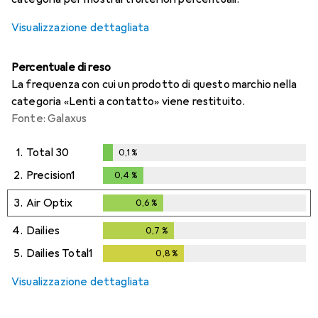
Visualizzazione dettagliata
Percentuale di reso
La frequenza con cui un prodotto di questo marchio nella
categoria «Lenti a contatto» viene restituito.
Fonte: Galaxus
1.
Total 30
0,1
%
0,1
%
2.
Precision1
0,4
%
0,4
%
3.
Air Optix
0,6
%
0,6
%
4.
Dailies
0,7
%
0,7
%
5.
Dailies Total1
0,8
%
0,8
%
Visualizzazione dettagliata