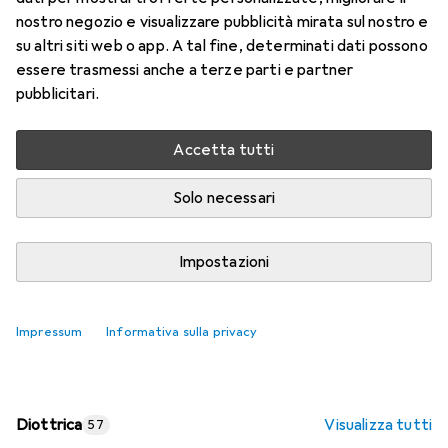
nostro negozio e visualizzare pubblicità mirata sul nostro e
Prezzo in EUR IVA incl.
su altri siti web o app. A tal fine, determinati dati possono
essere trasmessi anche a terze parti e partner
Valutazioni
pubblicitari.
Accetta tutti
Consegna tra lun, 17/8 e mer, 19/8
Più di 10 pezzi in stock presso il fornitore
Solo necessari
Aggiungi al carrello
Impostazioni
Confronta
Salva nella lista
Impressum
Informativa sulla privacy
spedizione gratuita
Diottrica
Visualizza tutti
57