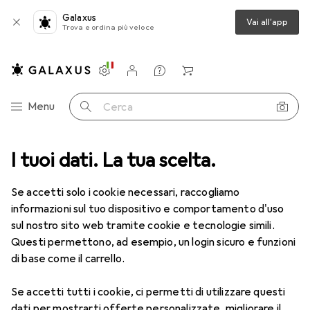
Galaxus
Vai all'app
Trova e ordina più veloce
Impostazioni
Conto cliente
Liste di confronto
Liste dei desideri
Carrello
Categoria Navigazione
Menu
Cerca
ca
I tuoi dati. La tua scelta.
Lenti a contatto
Air Optix HydraGlyde per l'astigmatismo 6
Se accetti solo i cookie necessari, raccogliamo
informazioni sul tuo dispositivo e comportamento d'uso
1 Immagine
sul nostro sito web tramite cookie e tecnologie simili.
EUR
49,16
Questi permettono, ad esempio, un login sicuro e funzioni
EUR
8,20
/
1pz.
Air Optix
HydraGlyde per
di base come il carrello.
l'astigmatismo 6
Se accetti tutti i cookie, ci permetti di utilizzare questi
-7.5, Obiettivo mensile, 6 pz., Torico
dati per mostrarti offerte personalizzate, migliorare il