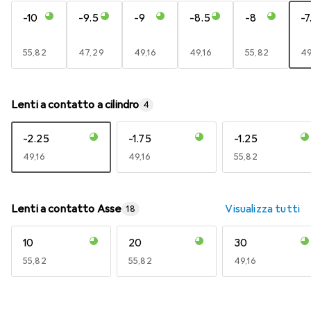
-10
-9.5
-9
-8.5
-8
-7
EUR
55,82
EUR
47,29
EUR
49,16
EUR
49,16
EUR
55,82
E
49
Lenti a contatto a cilindro
4
-2.25
-1.75
-1.25
EUR
49,16
EUR
49,16
EUR
55,82
Lenti a contatto Asse
Visualizza tutti
18
10
20
30
EUR
55,82
EUR
55,82
EUR
49,16