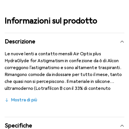
Informazioni sul prodotto
Descrizione
Le nuove lenti a contatto mensili Air Optix plus
HydraGlyde for Astigmatism in confezione da 6 di Alcon
correggono l'astigmatismo e sono altamente traspiranti.
Rimangono comode da indossare per tutto il mese, tanto
che quasi non si percepiscono. Il materiale in silicone
ultramoderno (Lotrafilcon B con il 33% di contenuto
d'acqua) è combinato con la rinomata tecnologia
Mostra di più
HydraGlyde Moisture Matrix e la conosciuta tecnologia
SmartShield, garantendo le migliori caratteristiche di
indossabilità che conosci. Comfort e assenza di fastidi per
tutto il giorno con queste lenti mensili.
Specifiche