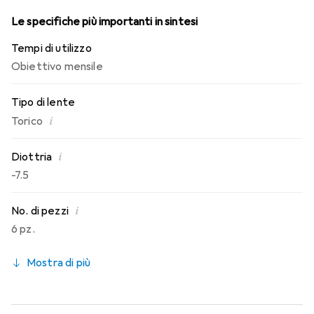
Le specifiche più importanti in sintesi
Tempi di utilizzo
Obiettivo mensile
Tipo di lente
i
Torico
i
Diottria
-7.5
i
No. di pezzi
6 pz.
Mostra di più