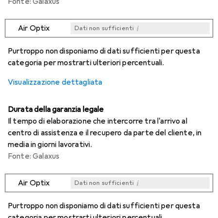
Fonte: Galaxus
i
Air Optix
Dati non sufficienti
i
i
i
i
Dati non sufficienti
Dati non sufficienti
Dati non sufficienti
Dati non sufficienti
Purtroppo non disponiamo di dati sufficienti per questa
categoria per mostrarti ulteriori percentuali.
Visualizzazione dettagliata
Durata della garanzia legale
Il tempo di elaborazione che intercorre tra l'arrivo al
centro di assistenza e il recupero da parte del cliente, in
media in giorni lavorativi.
Fonte: Galaxus
i
Air Optix
Dati non sufficienti
i
i
i
i
Dati non sufficienti
Dati non sufficienti
Dati non sufficienti
Dati non sufficienti
Purtroppo non disponiamo di dati sufficienti per questa
categoria per mostrarti ulteriori percentuali.