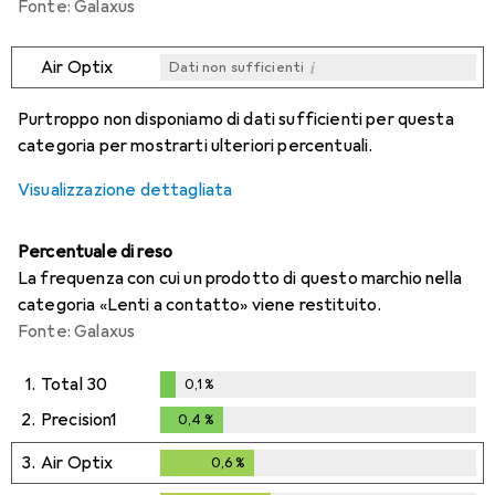
Fonte: Galaxus
i
Air Optix
Dati non sufficienti
i
i
i
i
Dati non sufficienti
Dati non sufficienti
Dati non sufficienti
Dati non sufficienti
Purtroppo non disponiamo di dati sufficienti per questa
categoria per mostrarti ulteriori percentuali.
Visualizzazione dettagliata
Percentuale di reso
La frequenza con cui un prodotto di questo marchio nella
categoria «Lenti a contatto» viene restituito.
Fonte: Galaxus
1.
Total 30
0,1
%
0,1
%
2.
Precision1
0,4
%
0,4
%
3.
Air Optix
0,6
%
0,6
%