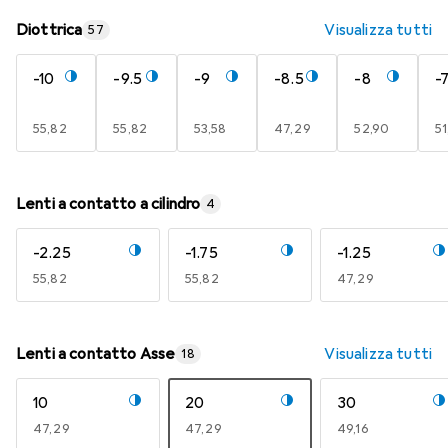
Diottrica
Visualizza tutti
57
-10
-9.5
-9
-8.5
-8
-7
EUR
55,82
EUR
55,82
EUR
53,58
EUR
47,29
EUR
52,90
E
51
Lenti a contatto a cilindro
4
-2.25
-1.75
-1.25
EUR
55,82
EUR
55,82
EUR
47,29
Lenti a contatto Asse
Visualizza tutti
18
10
20
30
EUR
47,29
EUR
47,29
EUR
49,16