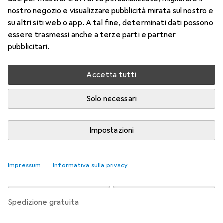
nostro negozio e visualizzare pubblicità mirata sul nostro e
Prezzo in EUR IVA incl.
su altri siti web o app. A tal fine, determinati dati possono
essere trasmessi anche a terze parti e partner
Valutazioni
pubblicitari.
Accetta tutti
Consegna tra mar, 18/8 e gio, 20/8
Più di 10 pezzi in stock presso il fornitore
Solo necessari
Avvisami se sarà disponibile prima
Impostazioni
Aggiungi al carrello
Impressum
Informativa sulla privacy
Confronta
Salva nella lista
spedizione gratuita