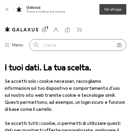
Galaxus
Vai all'app
Trova e ordina più veloce
Impostazioni
Conto cliente
Liste di confronto
Liste dei desideri
Carrello
Categoria Navigazione
Menu
Cerca
ca
I tuoi dati. La tua scelta.
Lenti a contatto
Air Optix HydraGlyde per l'astigmatismo 6
Se accetti solo i cookie necessari, raccogliamo
informazioni sul tuo dispositivo e comportamento d'uso
1 Immagine
sul nostro sito web tramite cookie e tecnologie simili.
EUR
47,29
Questi permettono, ad esempio, un login sicuro e funzioni
EUR
7,88
/
1pz.
Air Optix
HydraGlyde per
di base come il carrello.
l'astigmatismo 6
Se accetti tutti i cookie, ci permetti di utilizzare questi
-1.75, Obiettivo mensile, 6 pz., Torico
dati per mostrarti offerte personalizzate, migliorare il