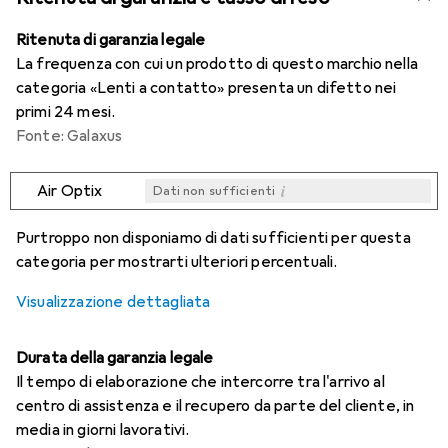
Ritenuta di garanzia legale
La frequenza con cui un prodotto di questo marchio nella
categoria «Lenti a contatto» presenta un difetto nei
primi 24 mesi.
Fonte: Galaxus
i
Air Optix
Dati non sufficienti
i
i
i
i
Dati non sufficienti
Dati non sufficienti
Dati non sufficienti
Dati non sufficienti
Purtroppo non disponiamo di dati sufficienti per questa
categoria per mostrarti ulteriori percentuali.
Visualizzazione dettagliata
Durata della garanzia legale
Il tempo di elaborazione che intercorre tra l'arrivo al
centro di assistenza e il recupero da parte del cliente, in
media in giorni lavorativi.