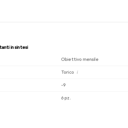
rt che conosci. Un indossare le lenti mensili comodo e senza int
anti in sintesi
Obiettivo mensile
i
Torico
-9
6 pz.