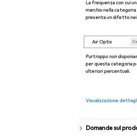
La frequenza con cui u
marchio nella categoria
presenta un difetto nei
Air Optix
Da
Da
Da
Da
Da
Purtroppo non disponiam
per questa categoria p
ulteriori percentuali.
Visualizzazione dettagl
Domande sul prod