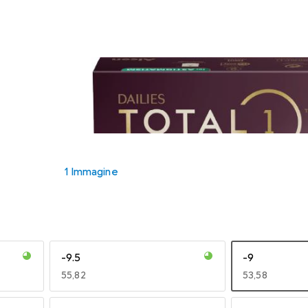
1 Immagine
-9.5
-9
EUR
55,82
EUR
53,58