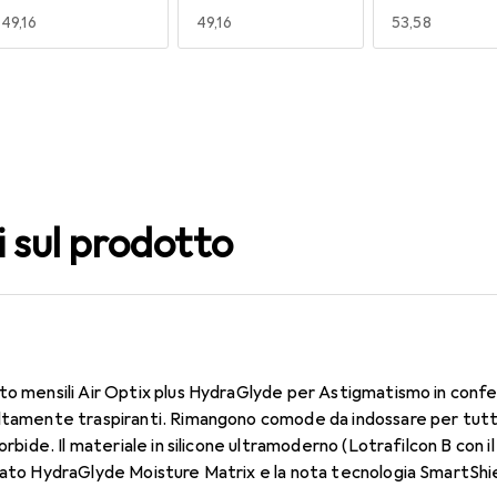
EUR
49,16
EUR
49,16
EUR
53,58
140
150
160
EUR
53,58
EUR
49,16
EUR
49,16
i sul prodotto
to mensili Air Optix plus HydraGlyde per Astigmatismo in confe
altamente traspiranti. Rimangono comode da indossare per tutt
morbide. Il materiale in silicone ultramoderno (Lotrafilcon B con 
dato HydraGlyde Moisture Matrix e la nota tecnologia SmartShie