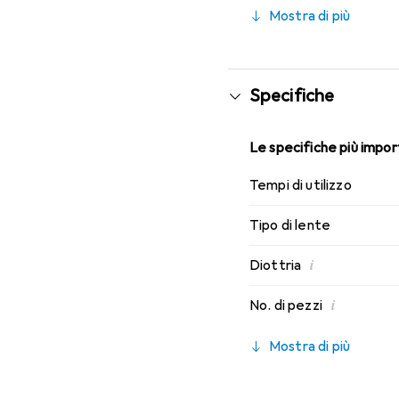
caratteristiche di comfo
Mostra di più
Specifiche
Le specifiche più import
Tempi di utilizzo
Tipo di lente
i
Diottria
i
No. di pezzi
Mostra di più