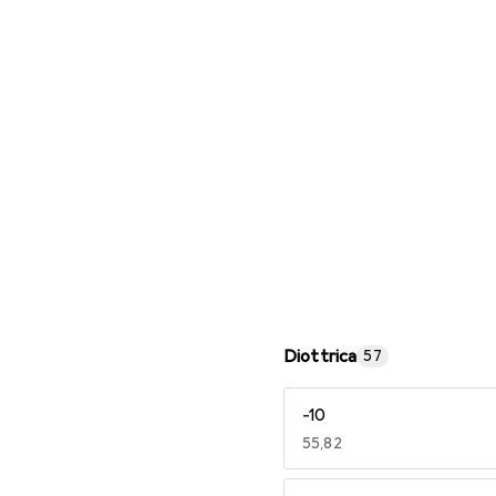
Occhiali da lettura
Diottrica
57
-10
EUR
55,82