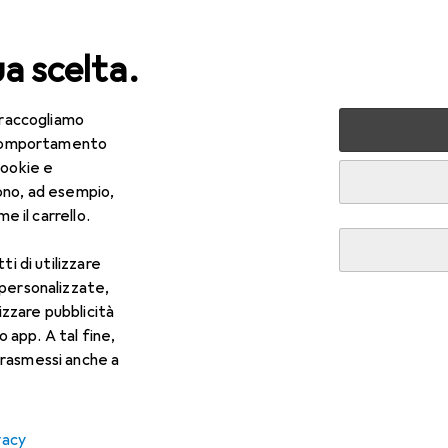
ua scelta.
 raccogliamo
lezza + Salute
Salute
Ottica
Lenti a contatto
Air
e comportamento
cookie e
ono, ad esempio,
e il carrello.
ti di utilizzare
 personalizzate,
lizzare pubblicità
o app. A tal fine,
rasmessi anche a
vacy