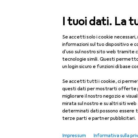
Cerca
I tuoi dati. La t
Se accetti solo i cookie necessari,
Categoria Navigazione
Tutte le categorie
Bel
Tutte le categorie
informazioni sul tuo dispositivo 
d'uso sul nostro sito web tramite 
Bellezza + Salute
tecnologie simili. Questi permett
un login sicuro e funzioni di base com
Salute
Se accetti tutti i cookie, ci permet
Ottica
questi dati per mostrarti offerte
Lenti a contatto
migliorare il nostro negozio e visua
mirata sul nostro e su altri siti web 
Lenti a contatto
determinati dati possono essere t
colorate
terze parti e partner pubblicitari.
Occhiali da computer
Impressum
Informativa sulla pri