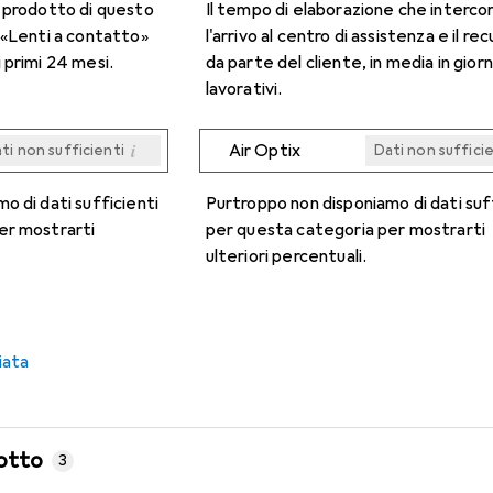
n prodotto di questo
Il tempo di elaborazione che interco
 «Lenti a contatto»
l'arrivo al centro di assistenza e il re
 primi 24 mesi.
da parte del cliente, in media in giorn
lavorativi.
i
Air Optix
ti non sufficienti
Dati non suffici
i
i
i
i
ti non sufficienti
ti non sufficienti
ti non sufficienti
ti non sufficienti
Dati non suffici
Dati non suffici
Dati non suffici
Dati non suffici
o di dati sufficienti
Purtroppo non disponiamo di dati suf
er mostrarti
per questa categoria per mostrarti
ulteriori percentuali.
iata
otto
3