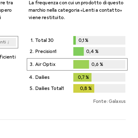
rre tra
La frequenza con cui un prodotto di questo
cupero
marchio nella categoria «Lenti a contatto»
i
viene restituito.
1.
Total 30
0,1
%
i
enti
0,1
%
i
i
i
i
enti
enti
enti
enti
2.
Precision1
0,4
%
ficienti
0,4
%
3.
Air Optix
0,6
%
0,6
%
4.
Dailies
0,7
%
0,7
%
5.
Dailies Total1
0,8
%
0,8
%
Fonte: Galaxus