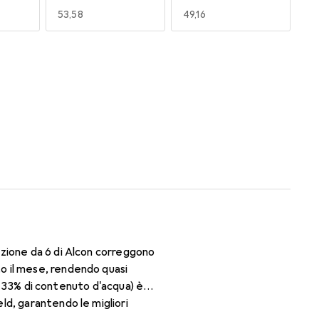
EUR
53,58
EUR
49,16
170
180
EUR
53,58
EUR
53,58
zione da 6 di Alcon correggono
o il mese, rendendo quasi
il 33% di contenuto d'acqua) è
ld, garantendo le migliori