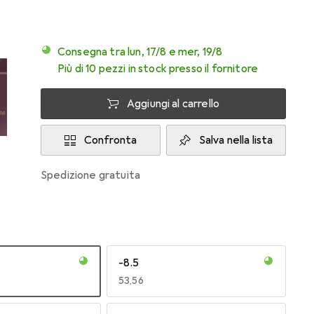
Consegna tra lun, 17/8 e mer, 19/8
Più di 10 pezzi in stock presso il fornitore
Aggiungi al carrello
Confronta
Salva nella lista
spedizione gratuita
-8.5
EUR
53,56