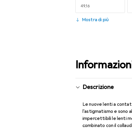
EUR
49,16
130
Mostra di più
EUR
53,58
Informazion
Descrizione
Le nuove lenti a contat
l'astigmatismo e sono 
impercettibili le lenti 
combinato con il collau