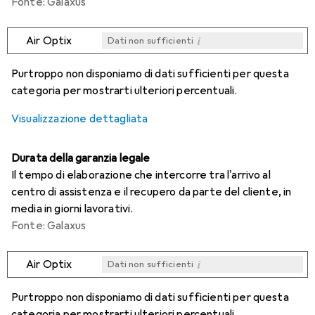
Fonte: Galaxus
i
Air Optix
Dati non sufficienti
i
i
i
i
Dati non sufficienti
Dati non sufficienti
Dati non sufficienti
Dati non sufficienti
Purtroppo non disponiamo di dati sufficienti per questa
categoria per mostrarti ulteriori percentuali.
Visualizzazione dettagliata
Durata della garanzia legale
Il tempo di elaborazione che intercorre tra l'arrivo al
centro di assistenza e il recupero da parte del cliente, in
media in giorni lavorativi.
Fonte: Galaxus
i
Air Optix
Dati non sufficienti
i
i
i
i
Dati non sufficienti
Dati non sufficienti
Dati non sufficienti
Dati non sufficienti
Purtroppo non disponiamo di dati sufficienti per questa
categoria per mostrarti ulteriori percentuali.