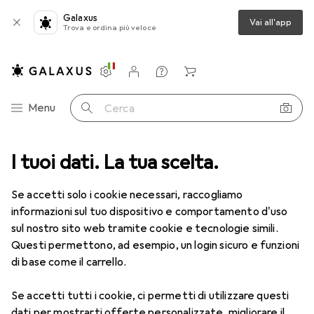
Galaxus
Vai all'app
Trova e ordina più veloce
Impostazioni
Conto cliente
Liste di confronto
Liste dei desideri
Carrello
Categoria Navigazione
Menu
Cerca
ca
I tuoi dati. La tua scelta.
Lenti a contatto
Air Optix HydraGlyde per l'astigmatismo 6
Se accetti solo i cookie necessari, raccogliamo
informazioni sul tuo dispositivo e comportamento d'uso
1 Immagine
sul nostro sito web tramite cookie e tecnologie simili.
EUR
53,58
Questi permettono, ad esempio, un login sicuro e funzioni
EUR
8,93
/
1pz.
Air Optix
HydraGlyde per
di base come il carrello.
l'astigmatismo 6
Se accetti tutti i cookie, ci permetti di utilizzare questi
-9, Obiettivo mensile, 6 pz., Torico
dati per mostrarti offerte personalizzate, migliorare il