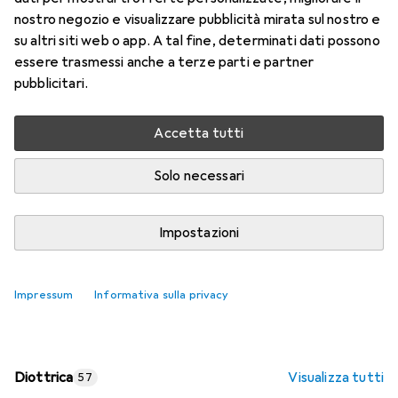
nostro negozio e visualizzare pubblicità mirata sul nostro e
Prezzo in EUR IVA incl.
su altri siti web o app. A tal fine, determinati dati possono
essere trasmessi anche a terze parti e partner
Valutazioni
pubblicitari.
Accetta tutti
Consegna tra lun, 17/8 e mer, 19/8
Più di 10 pezzi in stock presso il fornitore
Solo necessari
Aggiungi al carrello
Impostazioni
Confronta
Salva nella lista
Impressum
Informativa sulla privacy
spedizione gratuita
Diottrica
Visualizza tutti
57