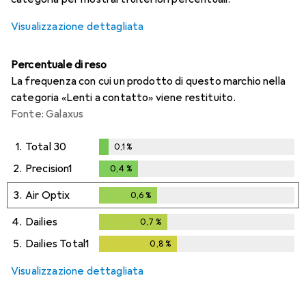
Visualizzazione dettagliata
Percentuale di reso
La frequenza con cui un prodotto di questo marchio nella
categoria «Lenti a contatto» viene restituito.
Fonte: Galaxus
1.
Total 30
0,1
%
0,1
%
2.
Precision1
0,4
%
0,4
%
3.
Air Optix
0,6
%
0,6
%
4.
Dailies
0,7
%
0,7
%
5.
Dailies Total1
0,8
%
0,8
%
Visualizzazione dettagliata