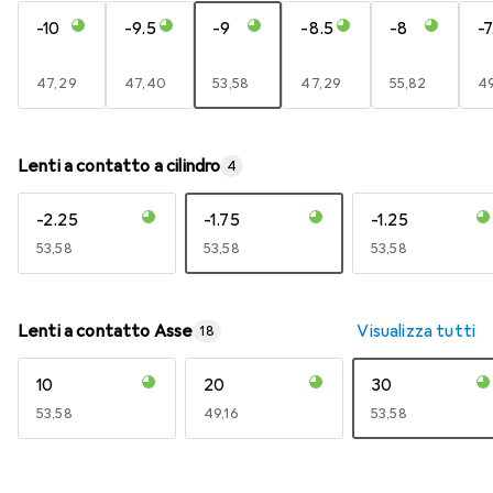
-10
-9.5
-9
-8.5
-8
-7
EUR
47,29
EUR
47,40
EUR
53,58
EUR
47,29
EUR
55,82
E
49
Lenti a contatto a cilindro
4
-2.25
-1.75
-1.25
EUR
53,58
EUR
53,58
EUR
53,58
Lenti a contatto Asse
Visualizza tutti
18
10
20
30
EUR
53,58
EUR
49,16
EUR
53,58