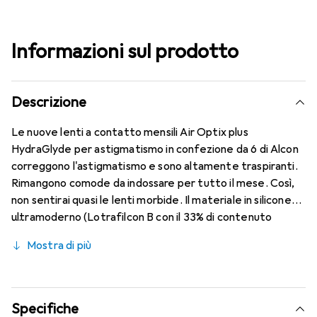
Informazioni sul prodotto
Descrizione
Le nuove lenti a contatto mensili Air Optix plus
HydraGlyde per astigmatismo in confezione da 6 di Alcon
correggono l'astigmatismo e sono altamente traspiranti.
Rimangono comode da indossare per tutto il mese. Così,
non sentirai quasi le lenti morbide. Il materiale in silicone
ultramoderno (Lotrafilcon B con il 33% di contenuto
d'acqua) è combinato con il collaudato HydraGlyde
Mostra di più
Moisture Matrix e la nota tecnologia SmartShield,
garantendo le migliori caratteristiche di indossabilità che
conosci. Indossa le lenti a contatto mensili comodamente
e senza interruzioni per tutto il giorno.
Specifiche