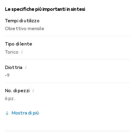
Le specifiche più importanti in sintesi
Tempi di utilizzo
Obiettivo mensile
Tipo di lente
i
Torico
i
Diottria
-9
i
No. di pezzi
6 pz.
Mostra di più