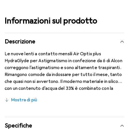
Informazioni sul prodotto
Descrizione
Le nuove lenti a contatto mensili Air Optix plus
HydraGlyde per Astigmatismo in confezione da 6 di Alcon
correggono l'astigmatismo e sono altamente traspiranti.
Rimangono comode da indossare per tutto il mese, tanto
che quasi non si avvertono. Il moderno materiale in silicone
con un contenuto d'acqua del 33% è combinato con la
collaudata HydraGlyde Moisture Matrix, garantendo le
Mostra di più
migliori caratteristiche di indossabilità che conosci.
Comfort e assenza di fastidi per tutto il giorno con
queste lenti mensili.
Specifiche