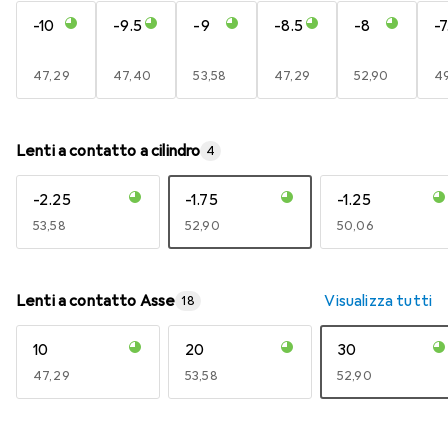
-10
-9.5
-9
-8.5
-8
-7
EUR
47,29
EUR
47,40
EUR
53,58
EUR
47,29
EUR
52,90
E
49
Lenti a contatto a cilindro
4
-2.25
-1.75
-1.25
EUR
53,58
EUR
52,90
EUR
50,06
Lenti a contatto Asse
Visualizza tutti
18
10
20
30
EUR
47,29
EUR
53,58
EUR
52,90