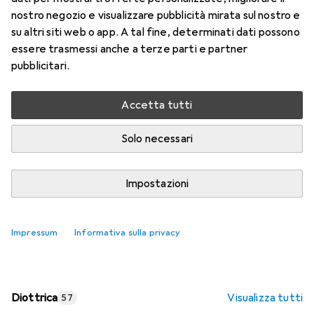
nostro negozio e visualizzare pubblicità mirata sul nostro e
Prezzo in EUR IVA incl.
su altri siti web o app. A tal fine, determinati dati possono
essere trasmessi anche a terze parti e partner
Valutazioni
pubblicitari.
Accetta tutti
Consegna tra lun, 17/8 e mer, 19/8
Più di 10 pezzi in stock presso il fornitore
Solo necessari
Aggiungi al carrello
Impostazioni
Confronta
Salva nella lista
Impressum
Informativa sulla privacy
spedizione gratuita
Diottrica
Visualizza tutti
57