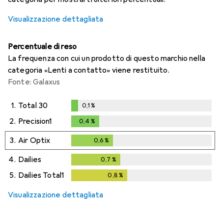
Visualizzazione dettagliata
Percentuale di reso
La frequenza con cui un prodotto di questo marchio nella
categoria «Lenti a contatto» viene restituito.
Fonte: Galaxus
1.
Total 30
0,1
%
0,1
%
2.
Precision1
0,4
%
0,4
%
3.
Air Optix
0,6
%
0,6
%
4.
Dailies
0,7
%
0,7
%
5.
Dailies Total1
0,8
%
0,8
%
Visualizzazione dettagliata