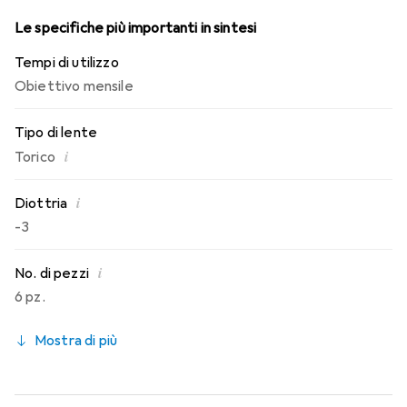
Le specifiche più importanti in sintesi
Tempi di utilizzo
Obiettivo mensile
Tipo di lente
i
Torico
i
Diottria
-3
i
No. di pezzi
6 pz.
Mostra di più