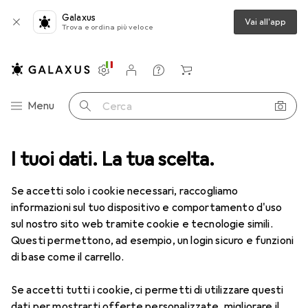
Galaxus
Vai all'app
Trova e ordina più veloce
Impostazioni
Conto cliente
Liste di confronto
Liste dei desideri
Carrello
Categoria Navigazione
Menu
Cerca
I tuoi dati. La tua scelta.
Lenti a contatto
Air Optix più HydraGlyde per l'astigmatismo
Se accetti solo i cookie necessari, raccogliamo
informazioni sul tuo dispositivo e comportamento d'uso
1 Immagine
sul nostro sito web tramite cookie e tecnologie simili.
EUR
52,90
Questi permettono, ad esempio, un login sicuro e funzioni
EUR
8,82
/
1pz.
Air Optix
più HydraGlyde per
di base come il carrello.
l'astigmatismo
Se accetti tutti i cookie, ci permetti di utilizzare questi
-3, Obiettivo mensile, 6 pz., Torico
dati per mostrarti offerte personalizzate, migliorare il