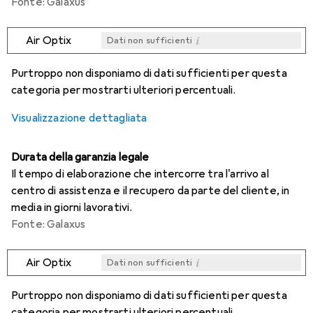
Fonte: Galaxus
i
Air Optix
Dati non sufficienti
i
i
i
i
Dati non sufficienti
Dati non sufficienti
Dati non sufficienti
Dati non sufficienti
Purtroppo non disponiamo di dati sufficienti per questa
categoria per mostrarti ulteriori percentuali.
Visualizzazione dettagliata
Durata della garanzia legale
Il tempo di elaborazione che intercorre tra l'arrivo al
centro di assistenza e il recupero da parte del cliente, in
media in giorni lavorativi.
Fonte: Galaxus
i
Air Optix
Dati non sufficienti
i
i
i
i
Dati non sufficienti
Dati non sufficienti
Dati non sufficienti
Dati non sufficienti
Purtroppo non disponiamo di dati sufficienti per questa
categoria per mostrarti ulteriori percentuali.