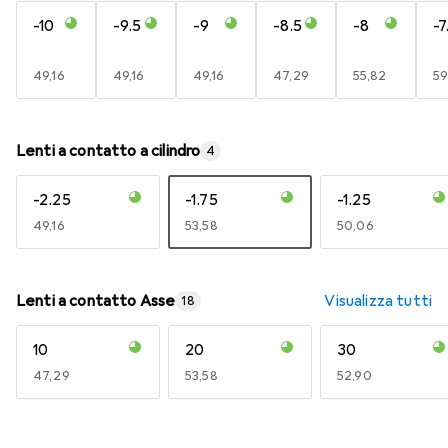
-10
-9.5
-9
-8.5
-8
-7
EUR
49,16
EUR
49,16
EUR
49,16
EUR
47,29
EUR
55,82
E
59
Lenti a contatto a cilindro
4
-2.25
-1.75
-1.25
EUR
49,16
EUR
53,58
EUR
50,06
Lenti a contatto Asse
Visualizza tutti
18
10
20
30
EUR
47,29
EUR
53,58
EUR
52,90