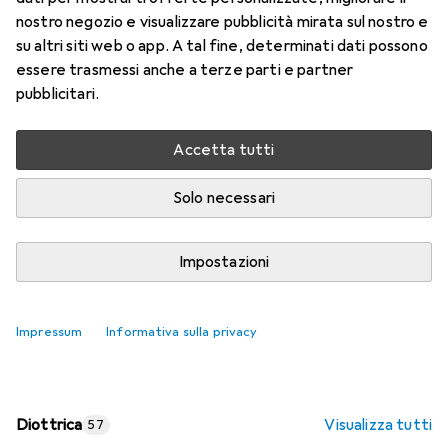
nostro negozio e visualizzare pubblicità mirata sul nostro e
Prezzo in EUR IVA incl.
su altri siti web o app. A tal fine, determinati dati possono
essere trasmessi anche a terze parti e partner
Valutazioni
pubblicitari.
Accetta tutti
Consegna tra lun, 17/8 e mer, 19/8
Più di 10 pezzi in stock presso il fornitore
Solo necessari
Aggiungi al carrello
Impostazioni
Confronta
Salva nella lista
Impressum
Informativa sulla privacy
spedizione gratuita
Diottrica
Visualizza tutti
57