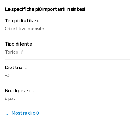
Le specifiche più importanti in sintesi
Tempi di utilizzo
Obiettivo mensile
Tipo di lente
i
Torico
i
Diottria
-3
i
No. di pezzi
6 pz.
Mostra di più