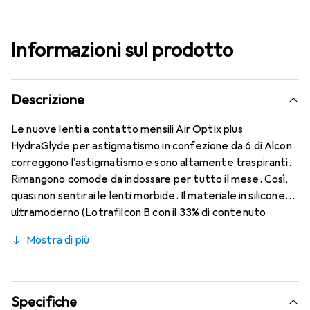
Informazioni sul prodotto
Descrizione
Le nuove lenti a contatto mensili Air Optix plus
HydraGlyde per astigmatismo in confezione da 6 di Alcon
correggono l'astigmatismo e sono altamente traspiranti.
Rimangono comode da indossare per tutto il mese. Così,
quasi non sentirai le lenti morbide. Il materiale in silicone
ultramoderno (Lotrafilcon B con il 33% di contenuto
d'acqua) è combinato con il collaudato HydraGlyde
Mostra di più
Moisture Matrix e la nota tecnologia SmartShield,
garantendo le migliori caratteristiche di indossabilità che
conosci. Un comfort duraturo e senza interruzioni per
tutto il giorno con le lenti mensili.
Specifiche