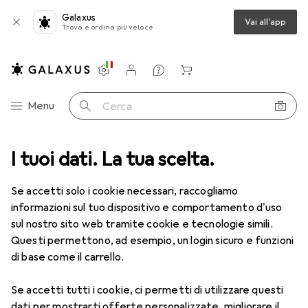
Galaxus
Vai all'app
Trova e ordina più veloce
Impostazioni
Conto cliente
Liste di confronto
Liste dei desideri
Carrello
Categoria Navigazione
Menu
Cerca
I tuoi dati. La tua scelta.
Lenti a contatto
Air Optix più HydraGlyde per l'astigmatismo
Se accetti solo i cookie necessari, raccogliamo
informazioni sul tuo dispositivo e comportamento d'uso
1 Immagine
sul nostro sito web tramite cookie e tecnologie simili.
EUR
53,58
Questi permettono, ad esempio, un login sicuro e funzioni
EUR
8,93
/
1pz.
Air Optix
più HydraGlyde per
di base come il carrello.
l'astigmatismo
Se accetti tutti i cookie, ci permetti di utilizzare questi
-3, Obiettivo mensile, 6 pz., Torico
dati per mostrarti offerte personalizzate, migliorare il