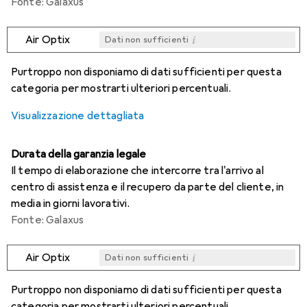
Fonte: Galaxus
i
Air Optix
Dati non sufficienti
i
i
i
i
Dati non sufficienti
Dati non sufficienti
Dati non sufficienti
Dati non sufficienti
Purtroppo non disponiamo di dati sufficienti per questa
categoria per mostrarti ulteriori percentuali.
Visualizzazione dettagliata
Durata della garanzia legale
Il tempo di elaborazione che intercorre tra l'arrivo al
centro di assistenza e il recupero da parte del cliente, in
media in giorni lavorativi.
Fonte: Galaxus
i
Air Optix
Dati non sufficienti
i
i
i
i
Dati non sufficienti
Dati non sufficienti
Dati non sufficienti
Dati non sufficienti
Purtroppo non disponiamo di dati sufficienti per questa
categoria per mostrarti ulteriori percentuali.