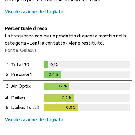
Visualizzazione dettagliata
Percentuale di reso
La frequenza con cui un prodotto di questo marchio nella
categoria «Lenti a contatto» viene restituito.
Fonte: Galaxus
1.
Total 30
0,1
%
0,1
%
2.
Precision1
0,4
%
0,4
%
3.
Air Optix
0,6
%
0,6
%
4.
Dailies
0,7
%
0,7
%
5.
Dailies Total1
0,8
%
0,8
%
Visualizzazione dettagliata