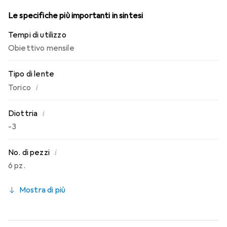
Le specifiche più importanti in sintesi
Tempi di utilizzo
Obiettivo mensile
Tipo di lente
i
Torico
i
Diottria
-3
i
No. di pezzi
6 pz.
Mostra di più