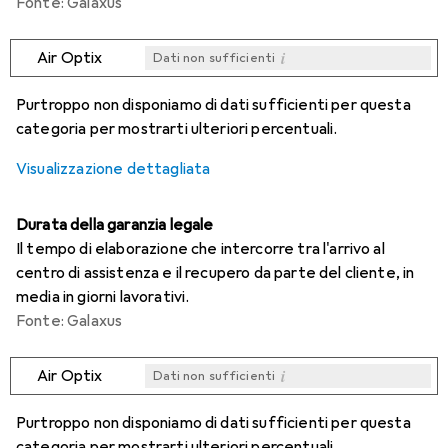
Fonte: Galaxus
i
Air Optix
Dati non sufficienti
i
i
i
i
Dati non sufficienti
Dati non sufficienti
Dati non sufficienti
Dati non sufficienti
Purtroppo non disponiamo di dati sufficienti per questa
categoria per mostrarti ulteriori percentuali.
Visualizzazione dettagliata
Durata della garanzia legale
Il tempo di elaborazione che intercorre tra l'arrivo al
centro di assistenza e il recupero da parte del cliente, in
media in giorni lavorativi.
Fonte: Galaxus
i
Air Optix
Dati non sufficienti
i
i
i
i
Dati non sufficienti
Dati non sufficienti
Dati non sufficienti
Dati non sufficienti
Purtroppo non disponiamo di dati sufficienti per questa
categoria per mostrarti ulteriori percentuali.