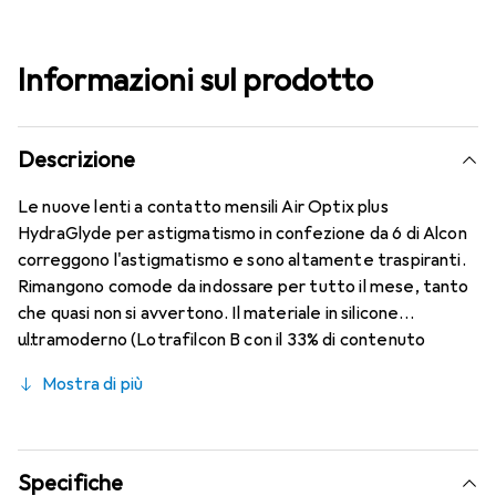
Informazioni sul prodotto
Descrizione
Le nuove lenti a contatto mensili Air Optix plus
HydraGlyde per astigmatismo in confezione da 6 di Alcon
correggono l'astigmatismo e sono altamente traspiranti.
Rimangono comode da indossare per tutto il mese, tanto
che quasi non si avvertono. Il materiale in silicone
ultramoderno (Lotrafilcon B con il 33% di contenuto
d'acqua) è combinato con la rinomata tecnologia
Mostra di più
HydraGlyde Moisture Matrix e la conosciuta tecnologia
SmartShield, garantendo le migliori caratteristiche di
indossabilità che conosci. Comfort e assenza di fastidi per
tutto il giorno con queste lenti mensili.
Specifiche