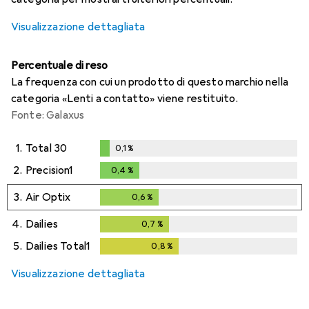
Visualizzazione dettagliata
Percentuale di reso
La frequenza con cui un prodotto di questo marchio nella
categoria «Lenti a contatto» viene restituito.
Fonte: Galaxus
1.
Total 30
0,1
%
0,1
%
2.
Precision1
0,4
%
0,4
%
3.
Air Optix
0,6
%
0,6
%
4.
Dailies
0,7
%
0,7
%
5.
Dailies Total1
0,8
%
0,8
%
Visualizzazione dettagliata