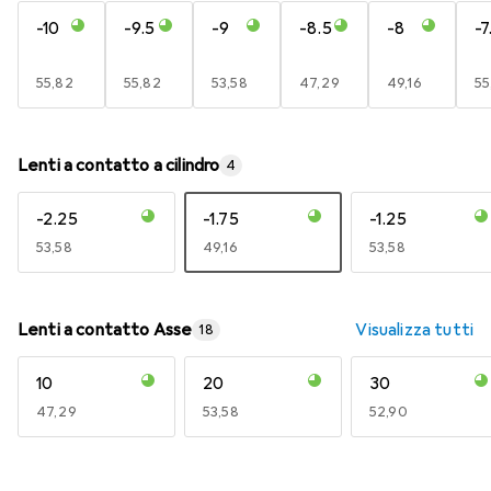
-10
-9.5
-9
-8.5
-8
-7
EUR
55,82
EUR
55,82
EUR
53,58
EUR
47,29
EUR
49,16
E
55
Lenti a contatto a cilindro
4
-2.25
-1.75
-1.25
EUR
53,58
EUR
49,16
EUR
53,58
Lenti a contatto Asse
Visualizza tutti
18
10
20
30
EUR
47,29
EUR
53,58
EUR
52,90