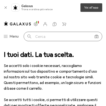
Galaxus
Vai all'app
Trova e ordina più veloce
Impostazioni
Conto cliente
Liste di confronto
Liste dei desideri
Carrello
Categoria Navigazione
Menu
Cerca
I tuoi dati. La tua scelta.
Lenti a contatto
Air Optix più HydraGlyde per l'astigmatismo
Se accetti solo i cookie necessari, raccogliamo
informazioni sul tuo dispositivo e comportamento d'uso
1 Immagine
sul nostro sito web tramite cookie e tecnologie simili.
EUR
49,16
Questi permettono, ad esempio, un login sicuro e funzioni
EUR
8,20
/
1pz.
Air Optix
più HydraGlyde per
di base come il carrello.
l'astigmatismo
Se accetti tutti i cookie, ci permetti di utilizzare questi
-3, Obiettivo mensile, 6 pz., Torico
dati per mostrarti offerte personalizzate, migliorare il