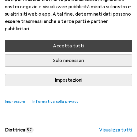
nostro negozio e visualizzare pubblicità mirata sul nostro e
Prezzo in EUR IVA incl.
su altri siti web o app. A tal fine, determinati dati possono
essere trasmessi anche a terze parti e partner
Valutazioni
pubblicitari.
Accetta tutti
Consegna tra lun, 17/8 e mer, 19/8
Più di 10 pezzi in stock presso il fornitore
Solo necessari
Aggiungi al carrello
Impostazioni
Confronta
Salva nella lista
Impressum
Informativa sulla privacy
spedizione gratuita
Diottrica
Visualizza tutti
57