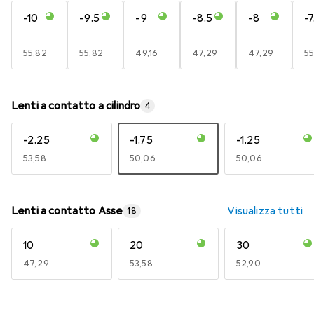
-10
-9.5
-9
-8.5
-8
-7
EUR
55,82
EUR
55,82
EUR
49,16
EUR
47,29
EUR
47,29
E
55
Lenti a contatto a cilindro
4
-2.25
-1.75
-1.25
EUR
53,58
EUR
50,06
EUR
50,06
Lenti a contatto Asse
Visualizza tutti
18
10
20
30
EUR
47,29
EUR
53,58
EUR
52,90