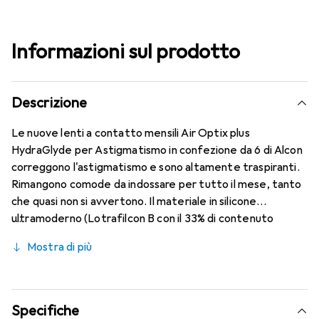
Informazioni sul prodotto
Descrizione
Le nuove lenti a contatto mensili Air Optix plus
HydraGlyde per Astigmatismo in confezione da 6 di Alcon
correggono l'astigmatismo e sono altamente traspiranti.
Rimangono comode da indossare per tutto il mese, tanto
che quasi non si avvertono. Il materiale in silicone
ultramoderno (Lotrafilcon B con il 33% di contenuto
d'acqua) è combinato con il collaudato HydraGlyde
Mostra di più
Moisture Matrix e la nota tecnologia SmartShield,
garantendo le migliori caratteristiche di indossabilità che
conosci. Comfort e assenza di fastidi per tutto il giorno
con queste lenti mensili.
Specifiche