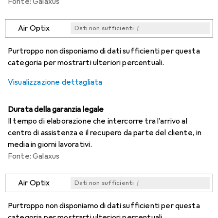
Fonte: Galaxus
i
Air Optix
Dati non sufficienti
i
i
i
i
Dati non sufficienti
Dati non sufficienti
Dati non sufficienti
Dati non sufficienti
Purtroppo non disponiamo di dati sufficienti per questa
categoria per mostrarti ulteriori percentuali.
Visualizzazione dettagliata
Durata della garanzia legale
Il tempo di elaborazione che intercorre tra l'arrivo al
centro di assistenza e il recupero da parte del cliente, in
media in giorni lavorativi.
Fonte: Galaxus
i
Air Optix
Dati non sufficienti
i
i
i
i
Dati non sufficienti
Dati non sufficienti
Dati non sufficienti
Dati non sufficienti
Purtroppo non disponiamo di dati sufficienti per questa
categoria per mostrarti ulteriori percentuali.