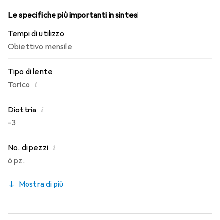
Le specifiche più importanti in sintesi
Tempi di utilizzo
Obiettivo mensile
Tipo di lente
i
Torico
i
Diottria
-3
i
No. di pezzi
6 pz.
Mostra di più