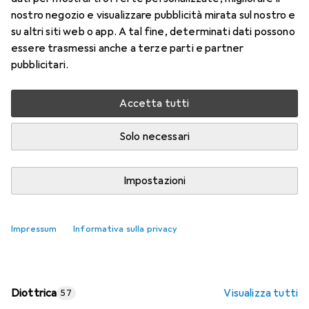
nostro negozio e visualizzare pubblicità mirata sul nostro e
Prezzo in EUR IVA incl.
su altri siti web o app. A tal fine, determinati dati possono
essere trasmessi anche a terze parti e partner
Valutazioni
pubblicitari.
Accetta tutti
Consegna tra lun, 17/8 e mer, 19/8
Più di 10 pezzi in stock presso il fornitore
Solo necessari
Aggiungi al carrello
Impostazioni
Confronta
Salva nella lista
Impressum
Informativa sulla privacy
spedizione gratuita
Diottrica
Visualizza tutti
57