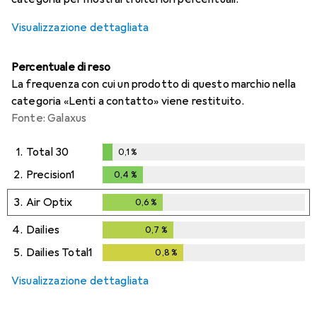
Visualizzazione dettagliata
Percentuale di reso
La frequenza con cui un prodotto di questo marchio nella
categoria «Lenti a contatto» viene restituito.
Fonte: Galaxus
1.
Total 30
0,1
%
0,1
%
2.
Precision1
0,4
%
0,4
%
3.
Air Optix
0,6
%
0,6
%
4.
Dailies
0,7
%
0,7
%
5.
Dailies Total1
0,8
%
0,8
%
Visualizzazione dettagliata