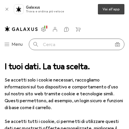
Galaxus
Vai all'app
Trova e ordina più veloce
Impostazioni
Conto cliente
Liste di confronto
Liste dei desideri
Carrello
Categoria Navigazione
Menu
Cerca
I tuoi dati. La tua scelta.
Lenti a contatto
Air Optix più HydraGlyde per l'astigmatismo
Se accetti solo i cookie necessari, raccogliamo
informazioni sul tuo dispositivo e comportamento d'uso
1 Immagine
sul nostro sito web tramite cookie e tecnologie simili.
EUR
50,06
Questi permettono, ad esempio, un login sicuro e funzioni
EUR
8,35
/
1pz.
Air Optix
più HydraGlyde per
di base come il carrello.
l'astigmatismo
Se accetti tutti i cookie, ci permetti di utilizzare questi
-3, Obiettivo mensile, 6 pz., Torico
dati per mostrarti offerte personalizzate, migliorare il