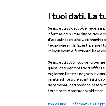
Cerca
I tuoi dati. La t
Se accetti solo i cookie necessari,
Categoria Navigazione
Tutte le categorie
Bel
Tutte le categorie
informazioni sul tuo dispositivo 
d'uso sul nostro sito web tramite 
Bellezza + Salute
tecnologie simili. Questi permett
un login sicuro e funzioni di base com
Salute
Se accetti tutti i cookie, ci permet
Ottica
questi dati per mostrarti offerte
Lenti a contatto
migliorare il nostro negozio e visua
mirata sul nostro e su altri siti web 
Lenti a contatto
determinati dati possono essere t
colorate
terze parti e partner pubblicitari.
Occhiali da computer
Impressum
Informativa sulla pri