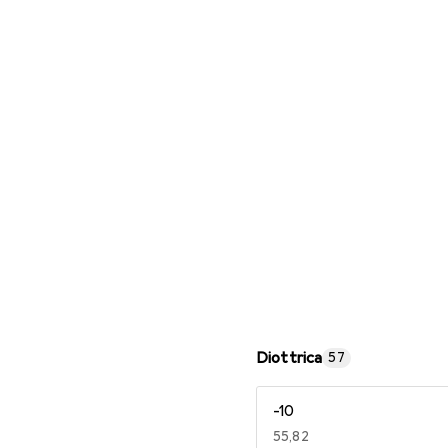
Occhiali da lettura
Diottrica
57
-10
EUR
55,82