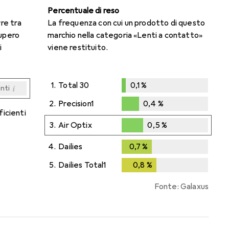
Percentuale di reso
rre tra
La frequenza con cui un prodotto di questo
cupero
marchio nella categoria «Lenti a contatto»
i
viene restituito.
1.
Total 30
0,1
%
i
enti
0,1
%
i
i
i
i
enti
enti
enti
enti
2.
Precision1
0,4
%
ficienti
0,4
%
3.
Air Optix
0,5
%
0,5
%
4.
Dailies
0,7
%
0,7
%
5.
Dailies Total1
0,8
%
0,8
%
Fonte: Galaxus