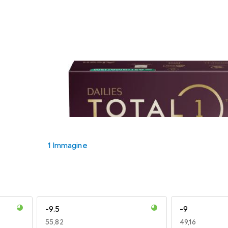
1 Immagine
-9.5
-9
EUR
55,82
EUR
49,16