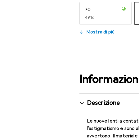
70
EUR
49,16
130
Mostra di più
EUR
47,29
Informazion
Descrizione
Le nuove lenti a contat
l'astigmatismo e sono a
avvertono. Il materiale 