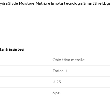
ydraGlyde Moisture Matrix e la nota tecnologia SmartShield, ga
sabilità che conosci. Un comfort duraturo e senza interruzioni per
anti in sintesi
Obiettivo mensile
i
Torico
-1.25
6 pz.