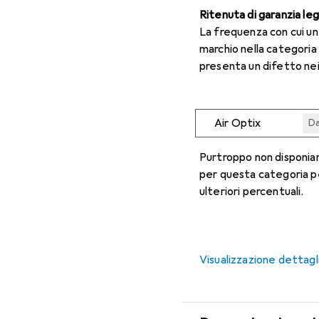
Ritenuta di garanzia le
La frequenza con cui u
marchio nella categoria
presenta un difetto nei
Air Optix
Da
Da
Da
Da
Da
Purtroppo non disponiam
per questa categoria p
ulteriori percentuali.
Visualizzazione dettagl