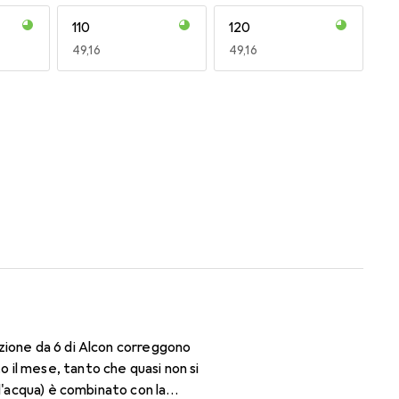
110
120
EUR
49,16
EUR
49,16
170
180
EUR
51,63
EUR
47,29
zione da 6 di Alcon correggono
il mese, tanto che quasi non si
d'acqua) è combinato con la