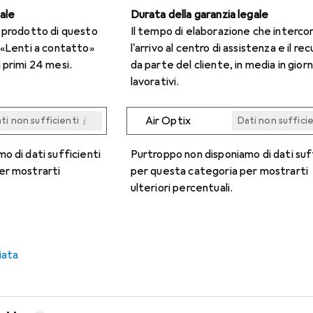
gale
Durata della garanzia legale
n prodotto di questo
Il tempo di elaborazione che interco
 «Lenti a contatto»
l'arrivo al centro di assistenza e il re
 primi 24 mesi.
da parte del cliente, in media in giorn
lavorativi.
i
Air Optix
ti non sufficienti
Dati non suffici
i
i
i
i
ti non sufficienti
ti non sufficienti
ti non sufficienti
ti non sufficienti
Dati non suffici
Dati non suffici
Dati non suffici
Dati non suffici
o di dati sufficienti
Purtroppo non disponiamo di dati suf
er mostrarti
per questa categoria per mostrarti
ulteriori percentuali.
iata