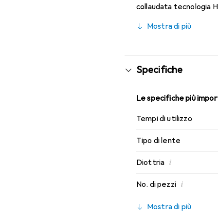
collaudata tecnologia H
caratteristiche di indos
Mostra di più
mensili.
Specifiche
Le specifiche più import
Tempi di utilizzo
Tipo di lente
i
Diottria
i
No. di pezzi
Mostra di più