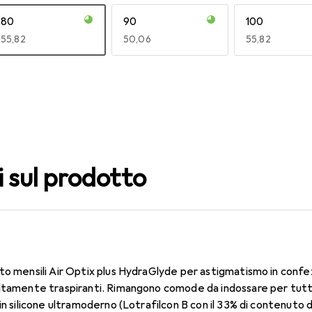
80
90
100
EUR
55,82
EUR
50,06
EUR
55,82
140
150
160
EUR
55,82
EUR
55,82
EUR
55,82
i sul prodotto
to mensili Air Optix plus HydraGlyde per astigmatismo in confe
ltamente traspiranti. Rimangono comode da indossare per tutto 
in silicone ultramoderno (Lotrafilcon B con il 33% di contenuto 