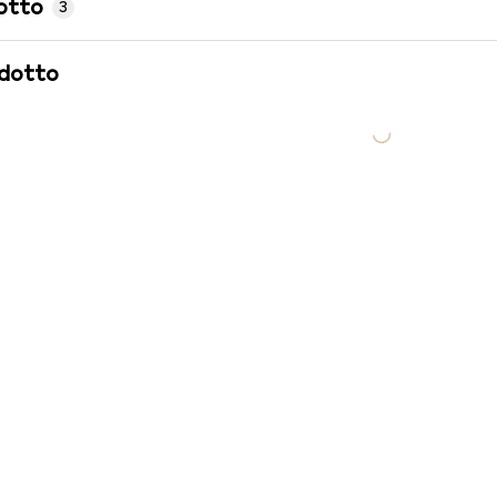
otto
3
odotto