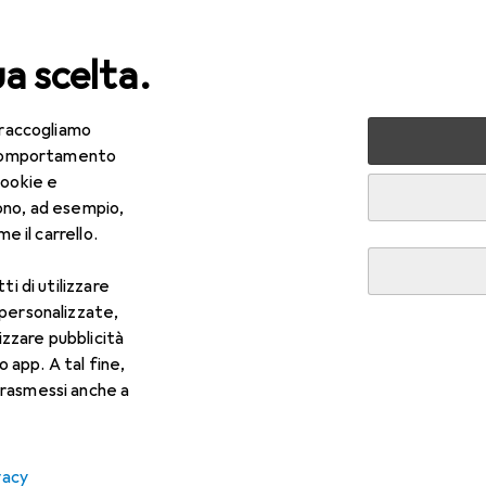
ua scelta.
 raccogliamo
lezza + Salute
Salute
Ottica
Lenti a contatto
Air
e comportamento
cookie e
ono, ad esempio,
e il carrello.
ti di utilizzare
 personalizzate,
lizzare pubblicità
o app. A tal fine,
rasmessi anche a
vacy