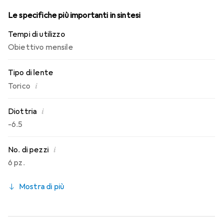
Le specifiche più importanti in sintesi
Tempi di utilizzo
Obiettivo mensile
Tipo di lente
i
Torico
i
Diottria
-6.5
i
No. di pezzi
6 pz.
Mostra di più