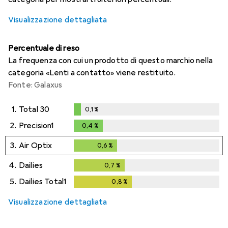
Visualizzazione dettagliata
Percentuale di reso
La frequenza con cui un prodotto di questo marchio nella
categoria «Lenti a contatto» viene restituito.
Fonte: Galaxus
1.
Total 30
0,1
%
0,1
%
2.
Precision1
0,4
%
0,4
%
3.
Air Optix
0,6
%
0,6
%
4.
Dailies
0,7
%
0,7
%
5.
Dailies Total1
0,8
%
0,8
%
Visualizzazione dettagliata