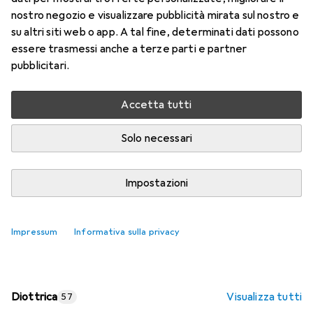
nostro negozio e visualizzare pubblicità mirata sul nostro e
Prezzo in EUR IVA incl.
su altri siti web o app. A tal fine, determinati dati possono
essere trasmessi anche a terze parti e partner
Valutazioni
pubblicitari.
Accetta tutti
Consegna tra lun, 17/8 e mer, 19/8
Più di 10 pezzi in stock presso il fornitore
Solo necessari
Aggiungi al carrello
Impostazioni
Confronta
Salva nella lista
Impressum
Informativa sulla privacy
spedizione gratuita
Diottrica
Visualizza tutti
57