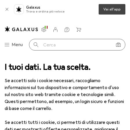
Galaxus
Vai all'app
Trova e ordina più veloce
Impostazioni
Conto cliente
Liste di confronto
Liste dei desideri
Carrello
Categoria Navigazione
Menu
Cerca
I tuoi dati. La tua scelta.
Lenti a contatto
Air Optix più HydraGlyde per l'astigmatismo
Se accetti solo i cookie necessari, raccogliamo
informazioni sul tuo dispositivo e comportamento d'uso
1 Immagine
sul nostro sito web tramite cookie e tecnologie simili.
EUR
49,16
Questi permettono, ad esempio, un login sicuro e funzioni
EUR
8,20
/
1pz.
Air Optix
più HydraGlyde per
di base come il carrello.
l'astigmatismo
Se accetti tutti i cookie, ci permetti di utilizzare questi
-6.5, Obiettivo mensile, 6 pz., Torico
dati per mostrarti offerte personalizzate, migliorare il