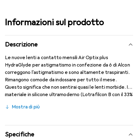
Informazioni sul prodotto
Descrizione
Le nuove lenti a contatto mensili Air Optix plus
HydraGlyde per astigmatismo in confezione da 6 di Alcon
correggono l'astigmatismo e sono altamente traspiranti.
Rimangono comode da indossare per tutto il mese.
Questo significa che non sentirai quasi le lenti morbide. Il
materiale in silicone ultramoderno (Lotrafilcon B con il 33%
di contenuto d'acqua) è combinato con il collaudato
Mostra di più
HydraGlyde Moisture Matrix e la nota tecnologia
SmartShield, garantendo le migliori caratteristiche di
indossabilità che conosci. Comfort e assenza di fastidi per
tutto il giorno con queste lenti mensili.
Specifiche