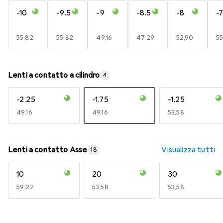
-10
-9.5
-9
-8.5
-8
-7
EUR
55,82
EUR
55,82
EUR
49,16
EUR
47,29
EUR
52,90
E
55
Lenti a contatto a cilindro
4
-2.25
-1.75
-1.25
EUR
49,16
EUR
49,16
EUR
53,58
Lenti a contatto Asse
Visualizza tutti
18
10
20
30
EUR
59,22
EUR
53,58
EUR
53,58