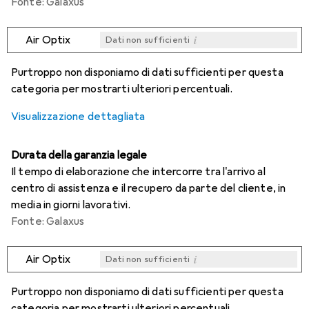
Fonte: Galaxus
i
Air Optix
Dati non sufficienti
i
i
i
i
Dati non sufficienti
Dati non sufficienti
Dati non sufficienti
Dati non sufficienti
Purtroppo non disponiamo di dati sufficienti per questa
categoria per mostrarti ulteriori percentuali.
Visualizzazione dettagliata
Durata della garanzia legale
Il tempo di elaborazione che intercorre tra l'arrivo al
centro di assistenza e il recupero da parte del cliente, in
media in giorni lavorativi.
Fonte: Galaxus
i
Air Optix
Dati non sufficienti
i
i
i
i
Dati non sufficienti
Dati non sufficienti
Dati non sufficienti
Dati non sufficienti
Purtroppo non disponiamo di dati sufficienti per questa
categoria per mostrarti ulteriori percentuali.