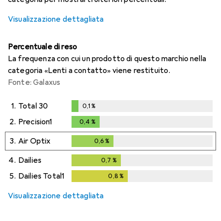
Visualizzazione dettagliata
Percentuale di reso
La frequenza con cui un prodotto di questo marchio nella
categoria «Lenti a contatto» viene restituito.
Fonte: Galaxus
1.
Total 30
0,1
%
0,1
%
2.
Precision1
0,4
%
0,4
%
3.
Air Optix
0,6
%
0,6
%
4.
Dailies
0,7
%
0,7
%
5.
Dailies Total1
0,8
%
0,8
%
Visualizzazione dettagliata