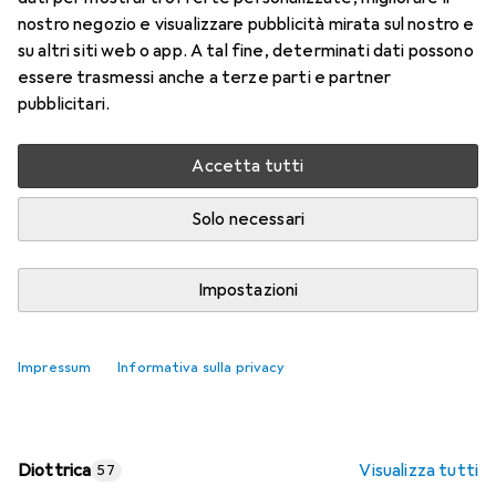
nostro negozio e visualizzare pubblicità mirata sul nostro e
Prezzo in EUR IVA incl.
su altri siti web o app. A tal fine, determinati dati possono
essere trasmessi anche a terze parti e partner
Valutazioni
pubblicitari.
Accetta tutti
Consegna tra lun, 17/8 e mer, 19/8
Più di 10 pezzi in stock presso il fornitore
Solo necessari
Aggiungi al carrello
Impostazioni
Confronta
Salva nella lista
Impressum
Informativa sulla privacy
spedizione gratuita
Diottrica
Visualizza tutti
57