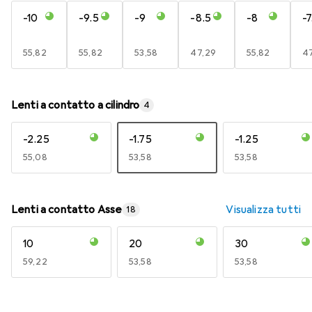
-10
-9.5
-9
-8.5
-8
-7
EUR
55,82
EUR
55,82
EUR
53,58
EUR
47,29
EUR
55,82
E
4
Lenti a contatto a cilindro
4
-2.25
-1.75
-1.25
EUR
55,08
EUR
53,58
EUR
53,58
Lenti a contatto Asse
Visualizza tutti
18
10
20
30
EUR
59,22
EUR
53,58
EUR
53,58