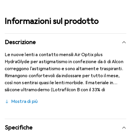
Informazioni sul prodotto
Descrizione
Le nuove lenti a contatto mensili Air Optix plus
HydraGlyde per astigmatismo in confezione da 6 di Alcon
correggono l'astigmatismo e sono altamente traspiranti.
Rimangono confortevoli da indossare per tutto il mese,
così non sentirai quasi le lenti morbide. Il materiale in
silicone ultramoderno (Lotrafilcon B con il 33% di
contenuto d'acqua) è combinato con il collaudato
Mostra di più
HydraGlyde Moisture Matrix e la nota tecnologia
SmartShield, garantendo le migliori caratteristiche di
indossabilità che conosci. Un comfort duraturo e senza
interruzioni per tutto il giorno con le lenti mensili.
Specifiche