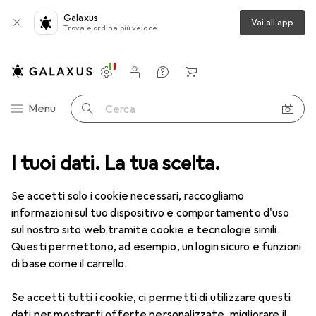
Galaxus
Vai all'app
Trova e ordina più veloce
Impostazioni
Conto cliente
Liste di confronto
Liste dei desideri
Carrello
Categoria Navigazione
Menu
Cerca
I tuoi dati. La tua scelta.
Lenti a contatto
Air Optix più HydraGlyde per l'astigmatismo
Se accetti solo i cookie necessari, raccogliamo
informazioni sul tuo dispositivo e comportamento d'uso
1 Immagine
sul nostro sito web tramite cookie e tecnologie simili.
EUR
53,58
Questi permettono, ad esempio, un login sicuro e funzioni
EUR
8,93
/
1pz.
Air Optix
più HydraGlyde per
di base come il carrello.
l'astigmatismo
Se accetti tutti i cookie, ci permetti di utilizzare questi
-6.5, Obiettivo mensile, 6 pz., Torico
dati per mostrarti offerte personalizzate, migliorare il