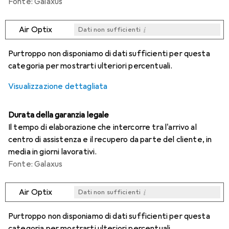
Fonte: Galaxus
i
Air Optix
Dati non sufficienti
i
i
i
i
Dati non sufficienti
Dati non sufficienti
Dati non sufficienti
Dati non sufficienti
Purtroppo non disponiamo di dati sufficienti per questa
categoria per mostrarti ulteriori percentuali.
Visualizzazione dettagliata
Durata della garanzia legale
Il tempo di elaborazione che intercorre tra l'arrivo al
centro di assistenza e il recupero da parte del cliente, in
media in giorni lavorativi.
Fonte: Galaxus
i
Air Optix
Dati non sufficienti
i
i
i
i
Dati non sufficienti
Dati non sufficienti
Dati non sufficienti
Dati non sufficienti
Purtroppo non disponiamo di dati sufficienti per questa
categoria per mostrarti ulteriori percentuali.