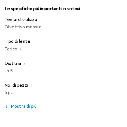
Le specifiche più importanti in sintesi
Tempi di utilizzo
Obiettivo mensile
Tipo di lente
i
Torico
i
Diottria
-6.5
i
No. di pezzi
6 pz.
Mostra di più