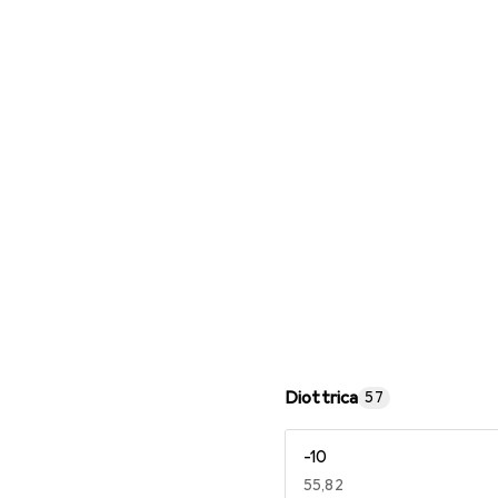
Occhiali da lettura
Diottrica
57
-10
EUR
55,82