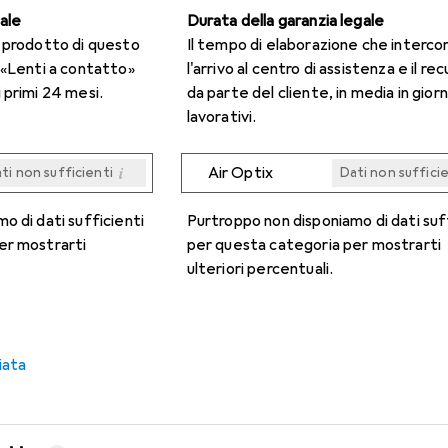
gale
Durata della garanzia legale
n prodotto di questo
Il tempo di elaborazione che interco
 «Lenti a contatto»
l'arrivo al centro di assistenza e il re
 primi 24 mesi.
da parte del cliente, in media in giorn
lavorativi.
i
Air Optix
ti non sufficienti
Dati non suffici
i
i
i
i
ti non sufficienti
ti non sufficienti
ti non sufficienti
ti non sufficienti
Dati non suffici
Dati non suffici
Dati non suffici
Dati non suffici
o di dati sufficienti
Purtroppo non disponiamo di dati suf
er mostrarti
per questa categoria per mostrarti
ulteriori percentuali.
iata