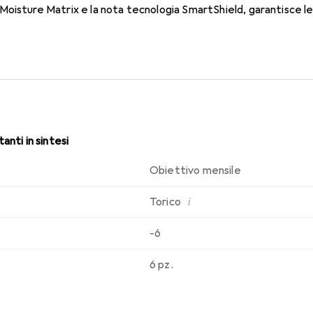
oisture Matrix e la nota tecnologia SmartShield, garantisce le m
i. Comfort e assenza di disturbi durante tutto il giorno con le le
anti in sintesi
Obiettivo mensile
i
Torico
-6
6 pz.