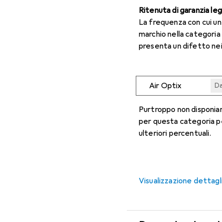
Ritenuta di garanzia le
La frequenza con cui u
marchio nella categoria
presenta un difetto nei
Air Optix
Da
Da
Da
Da
Da
Purtroppo non disponiam
per questa categoria p
ulteriori percentuali.
Visualizzazione dettagl