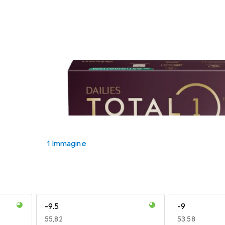
1 Immagine
-9.5
-9
EUR
55,82
EUR
53,58