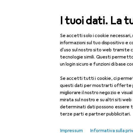
Cerca
I tuoi dati. La t
Se accetti solo i cookie necessari,
Categoria Navigazione
Tutte le categorie
Bel
Tutte le categorie
informazioni sul tuo dispositivo 
d'uso sul nostro sito web tramite 
Bellezza + Salute
tecnologie simili. Questi permett
un login sicuro e funzioni di base com
Salute
Se accetti tutti i cookie, ci permet
Ottica
questi dati per mostrarti offerte
Lenti a contatto
migliorare il nostro negozio e visua
mirata sul nostro e su altri siti web 
Lenti a contatto
determinati dati possono essere t
colorate
terze parti e partner pubblicitari.
Occhiali da computer
Impressum
Informativa sulla pri