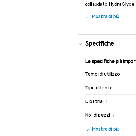
collaudato HydraGlyde M
indossabilità che conosc
Mostra di più
Specifiche
Le specifiche più import
Tempi di utilizzo
Tipo di lente
i
Diottria
i
No. di pezzi
Mostra di più