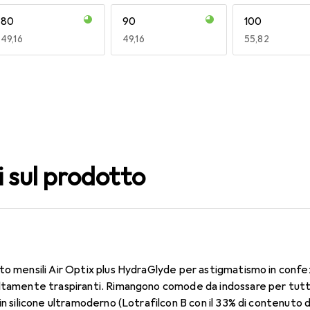
80
90
100
EUR
49,16
EUR
49,16
EUR
55,82
140
150
160
EUR
49,16
EUR
55,82
EUR
49,16
i sul prodotto
to mensili Air Optix plus HydraGlyde per astigmatismo in confe
ltamente traspiranti. Rimangono comode da indossare per tutto 
in silicone ultramoderno (Lotrafilcon B con il 33% di contenuto d