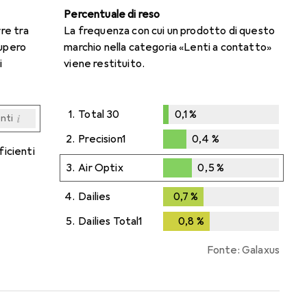
Percentuale di reso
rre tra
La frequenza con cui un prodotto di questo
cupero
marchio nella categoria «Lenti a contatto»
i
viene restituito.
1.
Total 30
0,1
%
i
enti
0,1
%
i
i
i
i
enti
enti
enti
enti
2.
Precision1
0,4
%
ficienti
0,4
%
3.
Air Optix
0,5
%
0,5
%
4.
Dailies
0,7
%
0,7
%
5.
Dailies Total1
0,8
%
0,8
%
Fonte: Galaxus