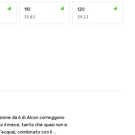
110
120
EUR
55,82
EUR
59,22
170
180
EUR
47,29
EUR
47,29
zione da 6 di Alcon correggono
il mese, tanto che quasi non si
'acqua), combinato con il