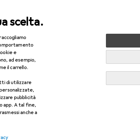
ua scelta.
 raccogliamo
lezza + Salute
Salute
Ottica
Lenti a contatto
Air
e comportamento
cookie e
ono, ad esempio,
e il carrello.
ti di utilizzare
 personalizzate,
lizzare pubblicità
o app. A tal fine,
rasmessi anche a
vacy