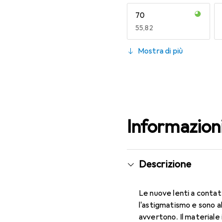
70
EUR
55,82
130
Mostra di più
EUR
49,16
Informazion
Descrizione
Le nuove lenti a contat
l'astigmatismo e sono a
avvertono. Il materiale 