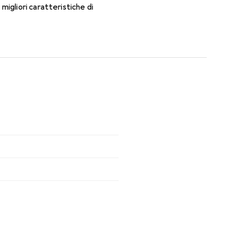
igliori caratteristiche di
nti mensili.