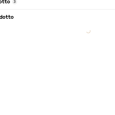
otto
3
odotto