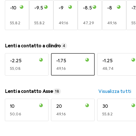
-10
-9.5
-9
-8.5
-8
-7
EUR
55,82
EUR
55,82
EUR
49,16
EUR
47,29
EUR
49,16
E
55
Lenti a contatto a cilindro
4
-2.25
-1.75
-1.25
EUR
55,08
EUR
49,16
EUR
48,74
Lenti a contatto Asse
Visualizza tutti
18
10
20
30
EUR
50,06
EUR
49,16
EUR
55,82