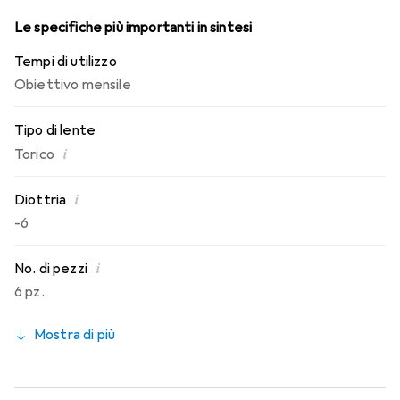
Le specifiche più importanti in sintesi
Tempi di utilizzo
Obiettivo mensile
Tipo di lente
i
Torico
i
Diottria
-6
i
No. di pezzi
6 pz.
Mostra di più