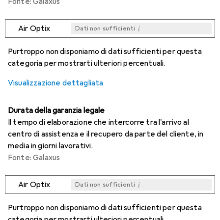
Fonte: Galaxus
i
Air Optix
Dati non sufficienti
i
i
i
i
Dati non sufficienti
Dati non sufficienti
Dati non sufficienti
Dati non sufficienti
Purtroppo non disponiamo di dati sufficienti per questa
categoria per mostrarti ulteriori percentuali.
Visualizzazione dettagliata
Durata della garanzia legale
Il tempo di elaborazione che intercorre tra l'arrivo al
centro di assistenza e il recupero da parte del cliente, in
media in giorni lavorativi.
Fonte: Galaxus
i
Air Optix
Dati non sufficienti
i
i
i
i
Dati non sufficienti
Dati non sufficienti
Dati non sufficienti
Dati non sufficienti
Purtroppo non disponiamo di dati sufficienti per questa
categoria per mostrarti ulteriori percentuali.