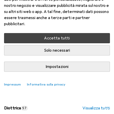
nostro negozio e visualizzare pubblicità mirata sul nostro e
Prezzo in EUR IVA incl.
su altri siti web o app. A tal fine, determinati dati possono
essere trasmessi anche a terze parti e partner
Valutazioni
pubblicitari.
Accetta tutti
Consegna tra lun, 17/8 e mer, 19/8
Più di 10 pezzi in stock presso il fornitore
Solo necessari
Aggiungi al carrello
Impostazioni
Confronta
Salva nella lista
Impressum
Informativa sulla privacy
spedizione gratuita
Diottrica
Visualizza tutti
57