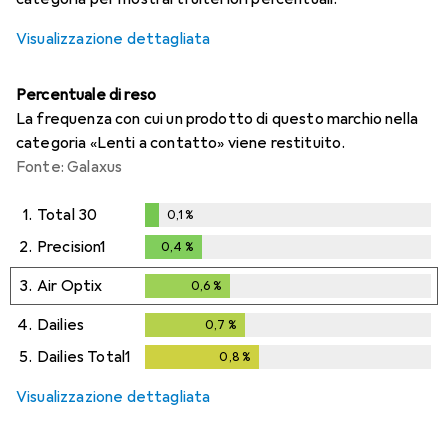
Visualizzazione dettagliata
Percentuale di reso
La frequenza con cui un prodotto di questo marchio nella
categoria «Lenti a contatto» viene restituito.
Fonte: Galaxus
1.
Total 30
0,1
%
0,1
%
2.
Precision1
0,4
%
0,4
%
3.
Air Optix
0,6
%
0,6
%
4.
Dailies
0,7
%
0,7
%
5.
Dailies Total1
0,8
%
0,8
%
Visualizzazione dettagliata