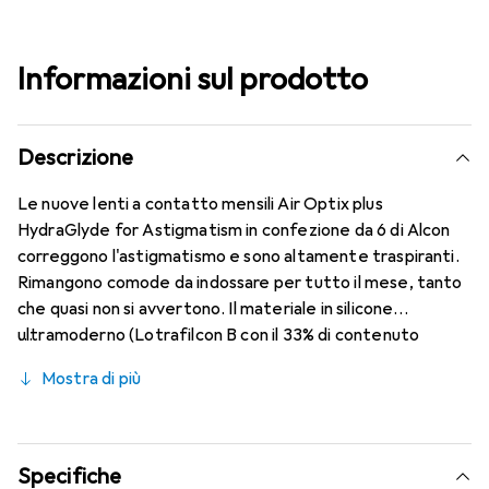
Informazioni sul prodotto
Descrizione
Le nuove lenti a contatto mensili Air Optix plus
HydraGlyde for Astigmatism in confezione da 6 di Alcon
correggono l'astigmatismo e sono altamente traspiranti.
Rimangono comode da indossare per tutto il mese, tanto
che quasi non si avvertono. Il materiale in silicone
ultramoderno (Lotrafilcon B con il 33% di contenuto
d'acqua) è combinato con la collaudata HydraGlyde
Mostra di più
Moisture Matrix e la nota tecnologia SmartShield,
garantendo le migliori caratteristiche di indossabilità che
conosci. Comfort e assenza di fastidi per tutto il giorno
con queste lenti mensili.
Specifiche