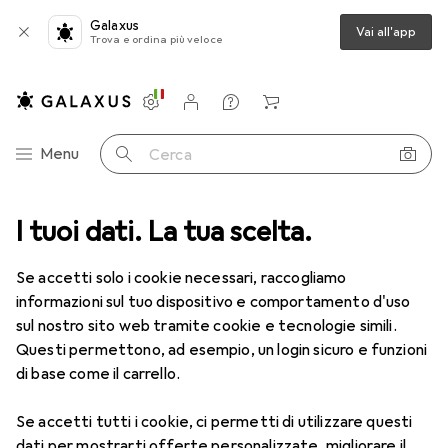
Galaxus
Vai all'app
Trova e ordina più veloce
Impostazioni
Conto cliente
Liste di confronto
Liste dei desideri
Carrello
Categoria Navigazione
Menu
Cerca
I tuoi dati. La tua scelta.
Lenti a contatto
Air Optix più HydraGlyde per l'astigmatismo
Se accetti solo i cookie necessari, raccogliamo
informazioni sul tuo dispositivo e comportamento d'uso
1 Immagine
sul nostro sito web tramite cookie e tecnologie simili.
EUR
49,16
Questi permettono, ad esempio, un login sicuro e funzioni
EUR
8,20
/
1pz.
Air Optix
più HydraGlyde per
di base come il carrello.
l'astigmatismo
Se accetti tutti i cookie, ci permetti di utilizzare questi
-6, Obiettivo mensile, 6 pz., Torico
dati per mostrarti offerte personalizzate, migliorare il