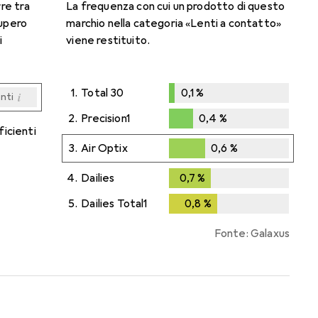
rre tra
La frequenza con cui un prodotto di questo
cupero
marchio nella categoria «Lenti a contatto»
i
viene restituito.
1.
Total 30
0,1
%
i
enti
0,1
%
i
i
i
i
enti
enti
enti
enti
2.
Precision1
0,4
%
ficienti
0,4
%
3.
Air Optix
0,6
%
0,6
%
4.
Dailies
0,7
%
0,7
%
5.
Dailies Total1
0,8
%
0,8
%
Fonte: Galaxus