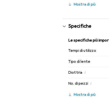
caratteristiche di indos
Mostra di più
mensili.
Specifiche
Le specifiche più import
Tempi di utilizzo
Tipo di lente
i
Diottria
i
No. di pezzi
Mostra di più