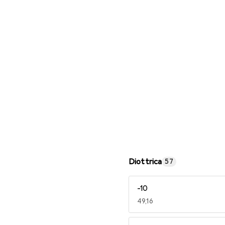
Occhiali da lettura
Diottrica
57
-10
EUR
49,16