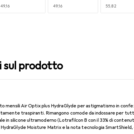
EUR
49,16
EUR
49,16
EUR
55,82
140
150
160
EUR
49,16
EUR
55,82
EUR
49,16
i sul prodotto
to mensili Air Optix plus HydraGlyde per astigmatismo in confe
ltamente traspiranti. Rimangono comode da indossare per tutto 
le in silicone ultramoderno (Lotrafilcon B con il 33% di contenu
HydraGlyde Moisture Matrix e la nota tecnologia SmartShield, g