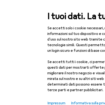
Cerca
I tuoi dati. La t
Se accetti solo i cookie necessari,
Categoria Navigazione
Tutte le categorie
Bel
Tutte le categorie
informazioni sul tuo dispositivo 
d'uso sul nostro sito web tramite 
Bellezza + Salute
tecnologie simili. Questi permett
un login sicuro e funzioni di base com
Salute
Se accetti tutti i cookie, ci permet
Ottica
questi dati per mostrarti offerte
Lenti a contatto
migliorare il nostro negozio e visua
mirata sul nostro e su altri siti web 
Lenti a contatto
determinati dati possono essere t
colorate
terze parti e partner pubblicitari.
Occhiali da computer
Impressum
Informativa sulla pri