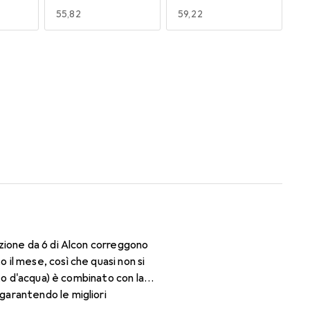
EUR
55,82
EUR
59,22
170
180
EUR
47,29
EUR
47,29
zione da 6 di Alcon correggono
il mese, così che quasi non si
to d'acqua) è combinato con la
arantendo le migliori