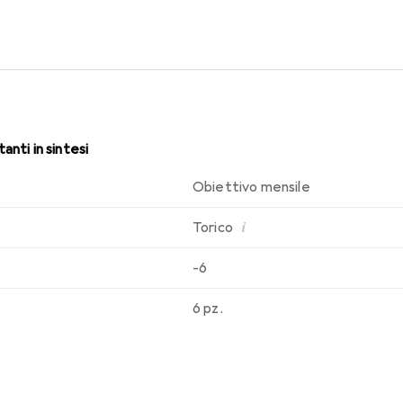
sabilità che conosci. Un comfort duraturo e senza interruzioni per
anti in sintesi
Obiettivo mensile
i
Torico
-6
6 pz.