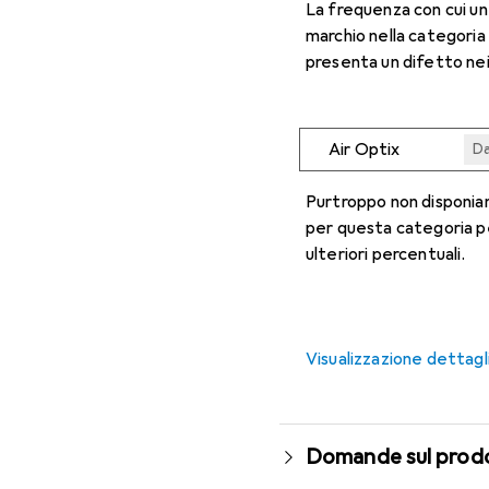
La frequenza con cui u
marchio nella categoria
presenta un difetto nei
Air Optix
Da
Da
Da
Da
Da
Purtroppo non disponiam
per questa categoria p
ulteriori percentuali.
Visualizzazione dettagl
Domande sul prod