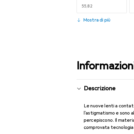
EUR
55,82
130
Mostra di più
EUR
49,16
Informazion
Descrizione
Le nuove lenti a contat
l'astigmatismo e sono a
percepiscono. Il materia
comprovata tecnologia 