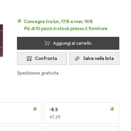
Consegna tra lun, 17/8 e mer, 19/8
Più di 10 pezzi in stock presso il fornitore
Aggiungi al carrello
Confronta
Salva nella lista
spedizione gratuita
-8.5
EUR
47,29