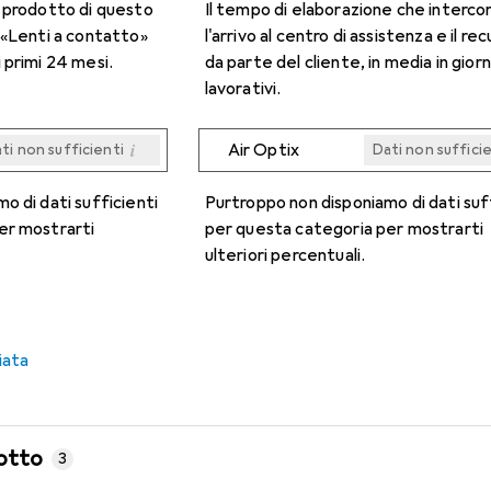
n prodotto di questo
Il tempo di elaborazione che interco
 «Lenti a contatto»
l'arrivo al centro di assistenza e il re
 primi 24 mesi.
da parte del cliente, in media in giorn
lavorativi.
i
Air Optix
ti non sufficienti
Dati non suffici
i
i
i
i
ti non sufficienti
ti non sufficienti
ti non sufficienti
ti non sufficienti
Dati non suffici
Dati non suffici
Dati non suffici
Dati non suffici
o di dati sufficienti
Purtroppo non disponiamo di dati suf
er mostrarti
per questa categoria per mostrarti
ulteriori percentuali.
iata
otto
3