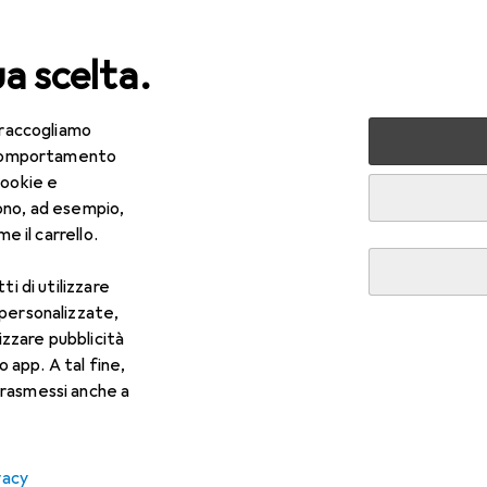
ua scelta.
 raccogliamo
lezza + Salute
Salute
Ottica
Lenti a contatto
Air
e comportamento
cookie e
ono, ad esempio,
e il carrello.
ti di utilizzare
 personalizzate,
lizzare pubblicità
o app. A tal fine,
rasmessi anche a
vacy