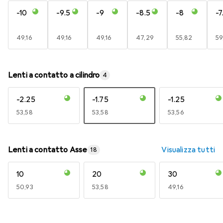
-10
-9.5
-9
-8.5
-8
-7
EUR
49,16
EUR
49,16
EUR
49,16
EUR
47,29
EUR
55,82
E
59
Lenti a contatto a cilindro
4
-2.25
-1.75
-1.25
EUR
53,58
EUR
53,58
EUR
53,56
Lenti a contatto Asse
Visualizza tutti
18
10
20
30
EUR
50,93
EUR
53,58
EUR
49,16