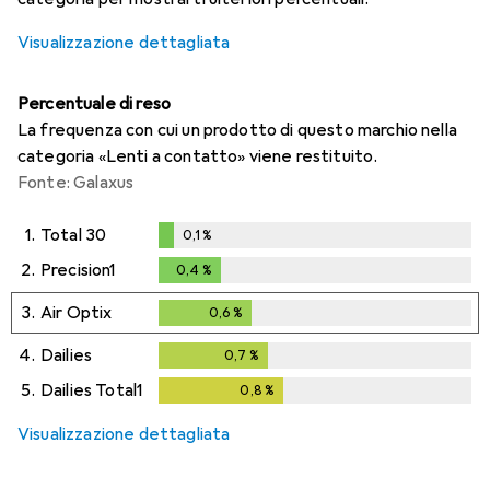
Visualizzazione dettagliata
Percentuale di reso
La frequenza con cui un prodotto di questo marchio nella
categoria «Lenti a contatto» viene restituito.
Fonte: Galaxus
1.
Total 30
0,1
%
0,1
%
2.
Precision1
0,4
%
0,4
%
3.
Air Optix
0,6
%
0,6
%
4.
Dailies
0,7
%
0,7
%
5.
Dailies Total1
0,8
%
0,8
%
Visualizzazione dettagliata