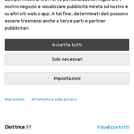
nostro negozio e visualizzare pubblicità mirata sul nostro e
Prezzo in EUR IVA incl.
su altri siti web o app. A tal fine, determinati dati possono
essere trasmessi anche a terze parti e partner
Valutazioni
pubblicitari.
Accetta tutti
Consegna tra lun, 17/8 e mer, 19/8
Più di 10 pezzi in stock presso il fornitore
Solo necessari
Aggiungi al carrello
Impostazioni
Confronta
Salva nella lista
Impressum
Informativa sulla privacy
spedizione gratuita
Diottrica
Visualizza tutti
57