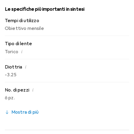
Le specifiche più importanti in sintesi
Tempi di utilizzo
Obiettivo mensile
Tipo di lente
i
Torico
i
Diottria
-3.25
i
No. di pezzi
6 pz.
Mostra di più