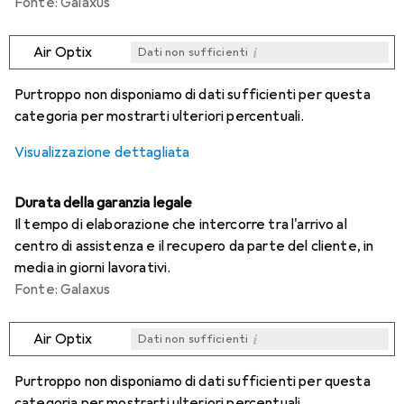
Fonte: Galaxus
i
Air Optix
Dati non sufficienti
i
i
i
i
Dati non sufficienti
Dati non sufficienti
Dati non sufficienti
Dati non sufficienti
Purtroppo non disponiamo di dati sufficienti per questa
categoria per mostrarti ulteriori percentuali.
Visualizzazione dettagliata
Durata della garanzia legale
Il tempo di elaborazione che intercorre tra l'arrivo al
centro di assistenza e il recupero da parte del cliente, in
media in giorni lavorativi.
Fonte: Galaxus
i
Air Optix
Dati non sufficienti
i
i
i
i
Dati non sufficienti
Dati non sufficienti
Dati non sufficienti
Dati non sufficienti
Purtroppo non disponiamo di dati sufficienti per questa
categoria per mostrarti ulteriori percentuali.