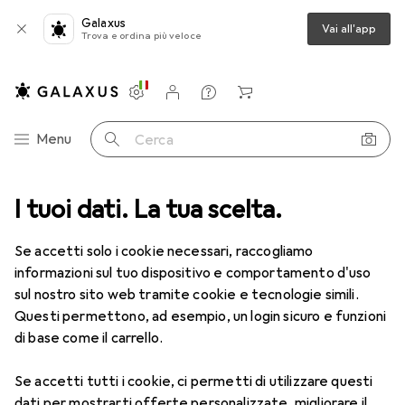
Galaxus
Vai all'app
Trova e ordina più veloce
Impostazioni
Conto cliente
Liste di confronto
Liste dei desideri
Carrello
Categoria Navigazione
Menu
Cerca
I tuoi dati. La tua scelta.
Lenti a contatto
Air Optix più HydraGlyde per l'astigmatismo
Se accetti solo i cookie necessari, raccogliamo
informazioni sul tuo dispositivo e comportamento d'uso
1 Immagine
sul nostro sito web tramite cookie e tecnologie simili.
EUR
53,58
Questi permettono, ad esempio, un login sicuro e funzioni
EUR
8,93
/
1pz.
Air Optix
più HydraGlyde per
di base come il carrello.
l'astigmatismo
Se accetti tutti i cookie, ci permetti di utilizzare questi
-3.25, Obiettivo mensile, 6 pz., Torico
dati per mostrarti offerte personalizzate, migliorare il