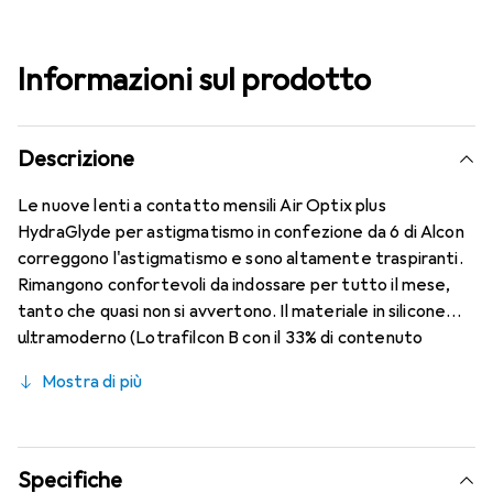
Informazioni sul prodotto
Descrizione
Le nuove lenti a contatto mensili Air Optix plus
HydraGlyde per astigmatismo in confezione da 6 di Alcon
correggono l'astigmatismo e sono altamente traspiranti.
Rimangono confortevoli da indossare per tutto il mese,
tanto che quasi non si avvertono. Il materiale in silicone
ultramoderno (Lotrafilcon B con il 33% di contenuto
d'acqua) è combinato con la collaudata tecnologia
Mostra di più
HydraGlyde Moisture Matrix e la nota tecnologia
SmartShield, garantendo le migliori caratteristiche di
indossabilità che conosci. Comfort e assenza di fastidi per
tutto il giorno con le lenti mensili.
Specifiche