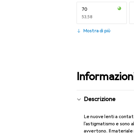
70
EUR
53,58
130
Mostra di più
EUR
53,58
Informazion
Descrizione
Le nuove lenti a contat
l'astigmatismo e sono a
avvertono. Il materiale