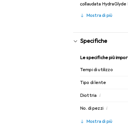
collaudata HydraGlyde M
indossabilità che conosc
Mostra di più
Specifiche
Le specifiche più import
Tempi di utilizzo
Tipo di lente
i
Diottria
i
No. di pezzi
Mostra di più