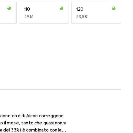
110
120
EUR
49,16
EUR
53,58
170
180
EUR
50,06
EUR
50,06
zione da 6 di Alcon correggono
il mese, tanto che quasi non si
ua del 33%) è combinato con la