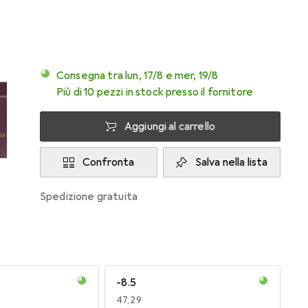
Consegna tra lun, 17/8 e mer, 19/8
Più di 10 pezzi in stock presso il fornitore
Aggiungi al carrello
Confronta
Salva nella lista
spedizione gratuita
-8.5
EUR
47,29