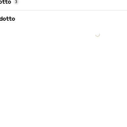
otto
3
odotto