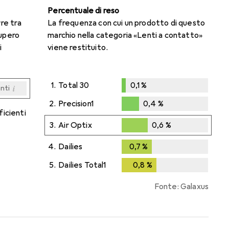
Percentuale di reso
rre tra
La frequenza con cui un prodotto di questo
cupero
marchio nella categoria «Lenti a contatto»
i
viene restituito.
1.
Total 30
0,1
%
i
enti
0,1
%
i
i
i
i
enti
enti
enti
enti
2.
Precision1
0,4
%
ficienti
0,4
%
3.
Air Optix
0,6
%
0,6
%
4.
Dailies
0,7
%
0,7
%
5.
Dailies Total1
0,8
%
0,8
%
Fonte: Galaxus