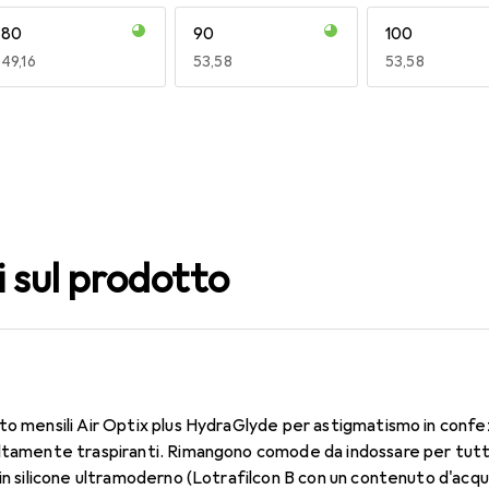
80
90
100
EUR
49,16
EUR
53,58
EUR
53,58
140
150
160
EUR
53,58
EUR
53,58
EUR
51,62
i sul prodotto
to mensili Air Optix plus HydraGlyde per astigmatismo in confe
ltamente traspiranti. Rimangono comode da indossare per tutto 
 in silicone ultramoderno (Lotrafilcon B con un contenuto d'acq