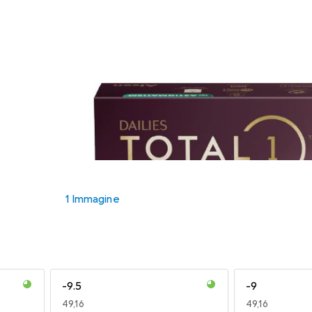
1 Immagine
-9.5
-9
EUR
49,16
EUR
49,16