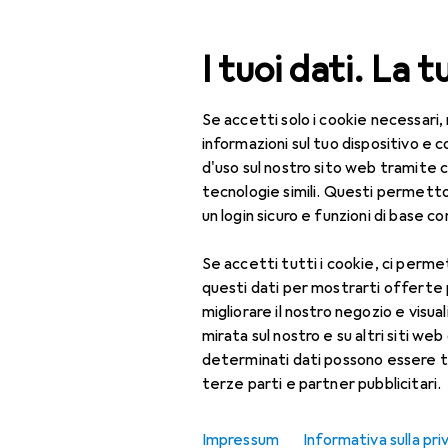
Cerca
I tuoi dati. La t
Se accetti solo i cookie necessari,
Categoria Navigazione
Tutte le categorie
Bel
Tutte le categorie
informazioni sul tuo dispositivo 
d'uso sul nostro sito web tramite 
Bellezza + Salute
tecnologie simili. Questi permett
un login sicuro e funzioni di base com
Salute
Se accetti tutti i cookie, ci permet
Ottica
questi dati per mostrarti offerte
Lenti a contatto
migliorare il nostro negozio e visua
mirata sul nostro e su altri siti web 
Lenti a contatto
determinati dati possono essere t
colorate
terze parti e partner pubblicitari.
Occhiali da computer
Impressum
Informativa sulla pri