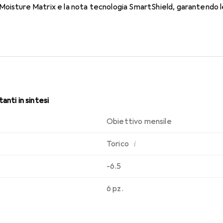
oisture Matrix e la nota tecnologia SmartShield, garantendo le 
i. Comfort e assenza di fastidi per tutto il giorno con queste len
anti in sintesi
Obiettivo mensile
i
Torico
-6.5
6 pz.