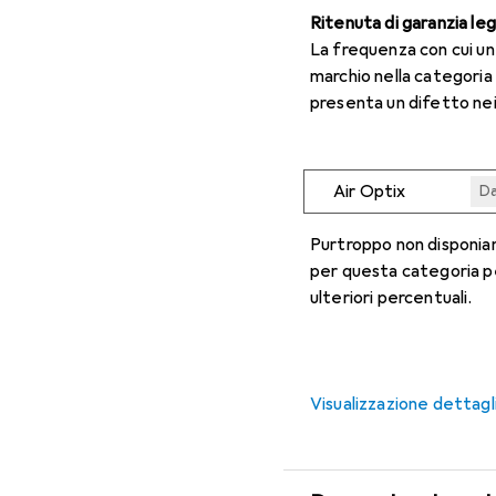
Ritenuta di garanzia le
La frequenza con cui u
marchio nella categoria
presenta un difetto nei
Air Optix
Da
Da
Da
Da
Da
Purtroppo non disponiam
per questa categoria p
ulteriori percentuali.
Visualizzazione dettagl