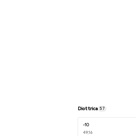
Occhiali da lettura
Diottrica
57
-10
EUR
49,16