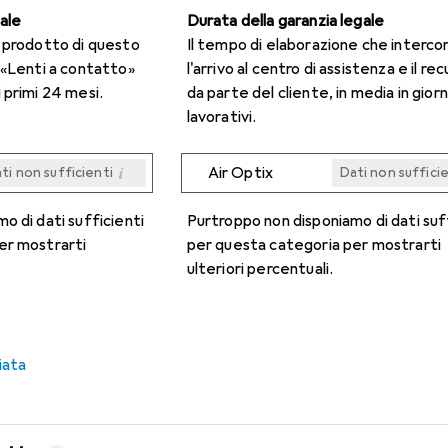
gale
Durata della garanzia legale
n prodotto di questo
Il tempo di elaborazione che interco
 «Lenti a contatto»
l'arrivo al centro di assistenza e il re
 primi 24 mesi.
da parte del cliente, in media in giorn
lavorativi.
i
Air Optix
ti non sufficienti
Dati non suffici
i
i
i
i
ti non sufficienti
ti non sufficienti
ti non sufficienti
ti non sufficienti
Dati non suffici
Dati non suffici
Dati non suffici
Dati non suffici
o di dati sufficienti
Purtroppo non disponiamo di dati suf
er mostrarti
per questa categoria per mostrarti
ulteriori percentuali.
iata