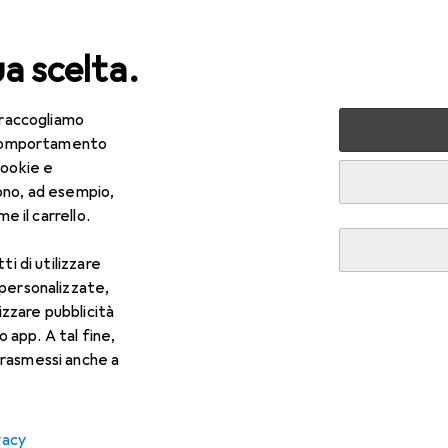
ua scelta.
 raccogliamo
lezza + Salute
Salute
Ottica
Lenti a contatto
Air
e comportamento
cookie e
ono, ad esempio,
e il carrello.
ti di utilizzare
 personalizzate,
lizzare pubblicità
o app. A tal fine,
rasmessi anche a
vacy