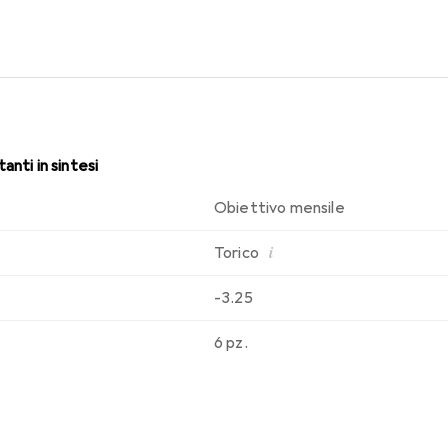
 di indossabilità che conosci. Un comfort duraturo e senza interru
anti in sintesi
Obiettivo mensile
i
Torico
-3.25
6 pz.