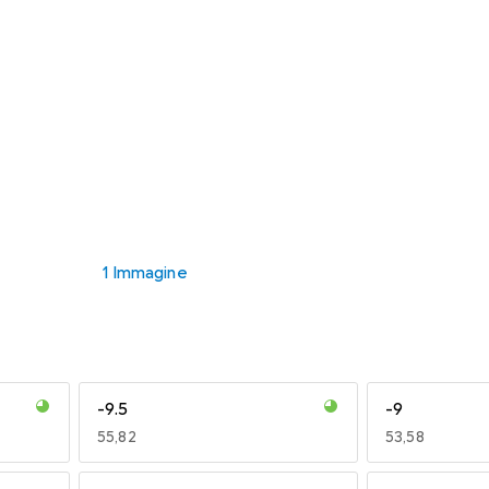
1 Immagine
-9.5
-9
EUR
55,82
EUR
53,58