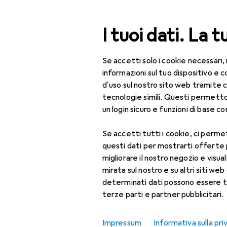
Cerca
I tuoi dati. La t
Se accetti solo i cookie necessari,
Categoria Navigazione
Tutte le categorie
Bel
Tutte le categorie
informazioni sul tuo dispositivo 
d'uso sul nostro sito web tramite 
Bellezza + Salute
tecnologie simili. Questi permett
un login sicuro e funzioni di base com
Salute
Se accetti tutti i cookie, ci permet
Ottica
questi dati per mostrarti offerte
Lenti a contatto
migliorare il nostro negozio e visua
mirata sul nostro e su altri siti web 
Lenti a contatto
determinati dati possono essere t
colorate
terze parti e partner pubblicitari.
Occhiali da computer
Impressum
Informativa sulla pri