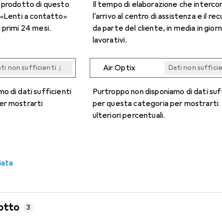
n prodotto di questo
Il tempo di elaborazione che interco
 «Lenti a contatto»
l'arrivo al centro di assistenza e il re
 primi 24 mesi.
da parte del cliente, in media in giorn
lavorativi.
i
Air Optix
ti non sufficienti
Dati non suffici
i
i
i
i
ti non sufficienti
ti non sufficienti
ti non sufficienti
ti non sufficienti
Dati non suffici
Dati non suffici
Dati non suffici
Dati non suffici
o di dati sufficienti
Purtroppo non disponiamo di dati suf
er mostrarti
per questa categoria per mostrarti
ulteriori percentuali.
iata
otto
3