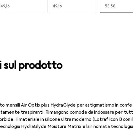
EUR
49,16
EUR
49,16
EUR
53,58
140
150
160
EUR
59,22
EUR
53,58
EUR
53,56
i sul prodotto
to mensili Air Optix plus HydraGlyde per astigmatismo in confe
altamente traspiranti. Rimangono comode da indossare per tutt
morbide. Il materiale in silicone ultra moderno (Lotrafilcon B con
tecnologia HydraGlyde Moisture Matrix e la rinomata tecnologi