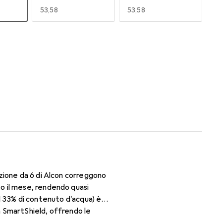
EUR
53,58
EUR
53,58
170
180
EUR
48,60
EUR
52,96
zione da 6 di Alcon correggono
o il mese, rendendo quasi
 il 33% di contenuto d'acqua) è
a SmartShield, offrendo le