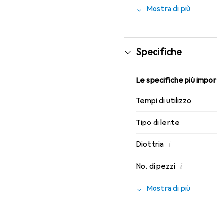
migliori caratteristiche
Mostra di più
lenti mensili.
Specifiche
Le specifiche più import
Tempi di utilizzo
Tipo di lente
i
Diottria
i
No. di pezzi
Mostra di più