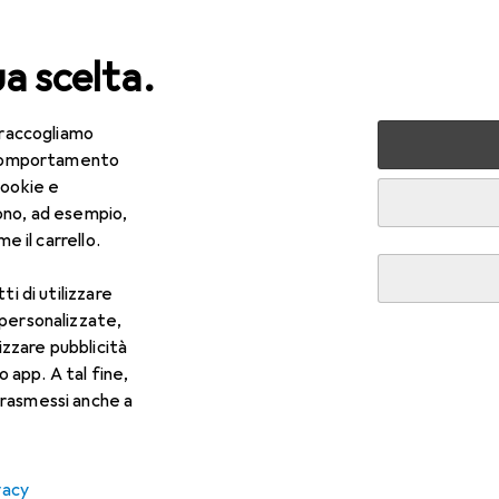
ua scelta.
 raccogliamo
lezza + Salute
Salute
Ottica
Lenti a contatto
Air
e comportamento
cookie e
ono, ad esempio,
e il carrello.
ti di utilizzare
 personalizzate,
lizzare pubblicità
o app. A tal fine,
rasmessi anche a
vacy