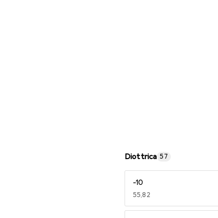
Occhiali da lettura
Diottrica
57
-10
EUR
55,82