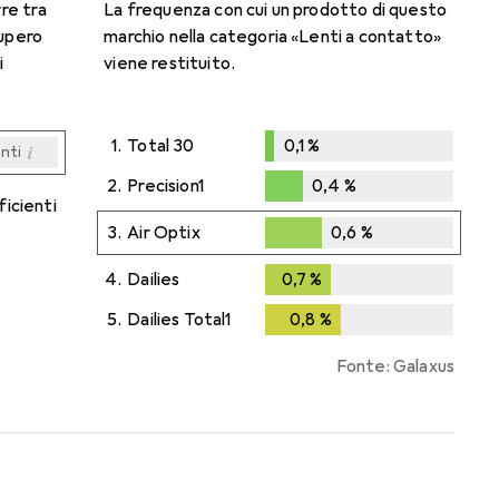
rre tra
La frequenza con cui un prodotto di questo
cupero
marchio nella categoria «Lenti a contatto»
i
viene restituito.
1.
Total 30
0,1
%
i
enti
0,1
%
i
i
i
i
enti
enti
enti
enti
2.
Precision1
0,4
%
ficienti
0,4
%
3.
Air Optix
0,6
%
0,6
%
4.
Dailies
0,7
%
0,7
%
5.
Dailies Total1
0,8
%
0,8
%
Fonte: Galaxus