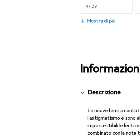
EUR
47,29
130
Mostra di più
EUR
53,58
Informazion
Descrizione
Le nuove lenti a contat
l'astigmatismo e sono 
impercettibili le lenti 
combinato con la nota 