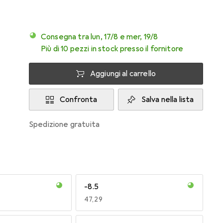
Consegna tra lun, 17/8 e mer, 19/8
Più di 10 pezzi in stock presso il fornitore
Aggiungi al carrello
Confronta
Salva nella lista
spedizione gratuita
-8.5
EUR
47,29