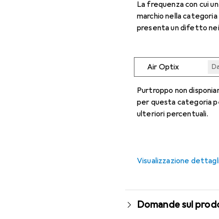
La frequenza con cui u
marchio nella categoria
presenta un difetto nei
Air Optix
Da
Da
Da
Da
Da
Purtroppo non disponiam
per questa categoria p
ulteriori percentuali.
Visualizzazione dettagl
Domande sul prod