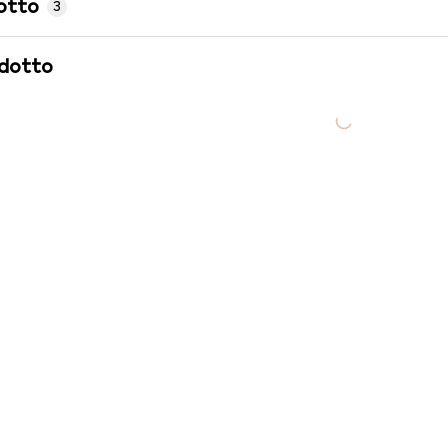
otto
3
odotto