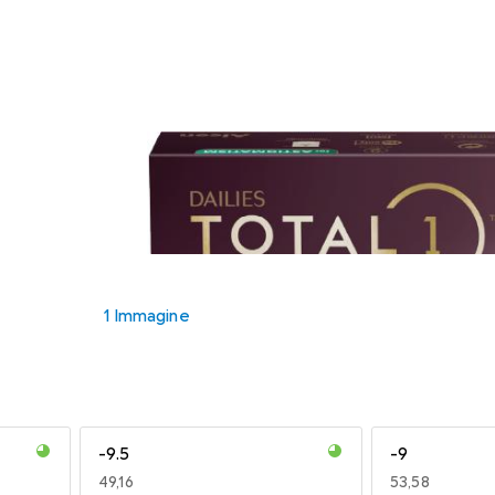
1 Immagine
-9.5
-9
EUR
49,16
EUR
53,58