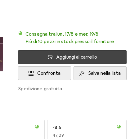
Consegna tra lun, 17/8 e mer, 19/8
Più di 10 pezzi in stock presso il fornitore
Aggiungi al carrello
Confronta
Salva nella lista
spedizione gratuita
-8.5
EUR
47,29