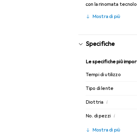
con la rinomata tecnolo
caratteristiche di indos
Mostra di più
Specifiche
Le specifiche più import
Tempi di utilizzo
Tipo di lente
i
Diottria
i
No. di pezzi
Mostra di più