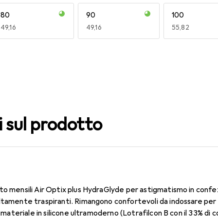
80
90
100
EUR
49,16
EUR
49,16
EUR
55,82
140
150
160
EUR
49,16
EUR
55,82
EUR
49,16
i sul prodotto
to mensili Air Optix plus HydraGlyde per astigmatismo in confe
ltamente traspiranti. Rimangono confortevoli da indossare per t
Il materiale in silicone ultramoderno (Lotrafilcon B con il 33% d