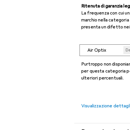
Ritenuta di garanzia le
La frequenza con cui u
marchio nella categoria
presenta un difetto nei
Air Optix
Da
Da
Da
Da
Da
Purtroppo non disponiam
per questa categoria p
ulteriori percentuali.
Visualizzazione dettagl