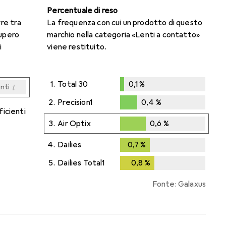
Percentuale di reso
rre tra
La frequenza con cui un prodotto di questo
cupero
marchio nella categoria «Lenti a contatto»
i
viene restituito.
1.
Total 30
0,1
%
i
enti
0,1
%
i
i
i
i
enti
enti
enti
enti
2.
Precision1
0,4
%
ficienti
0,4
%
3.
Air Optix
0,6
%
0,6
%
4.
Dailies
0,7
%
0,7
%
5.
Dailies Total1
0,8
%
0,8
%
Fonte: Galaxus