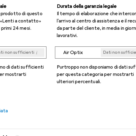
gale
Durata della garanzia legale
n prodotto di questo
Il tempo di elaborazione che interco
 «Lenti a contatto»
l'arrivo al centro di assistenza e il re
 primi 24 mesi.
da parte del cliente, in media in giorn
lavorativi.
i
Air Optix
ti non sufficienti
Dati non suffici
i
i
i
i
ti non sufficienti
ti non sufficienti
ti non sufficienti
ti non sufficienti
Dati non suffici
Dati non suffici
Dati non suffici
Dati non suffici
o di dati sufficienti
Purtroppo non disponiamo di dati suf
er mostrarti
per questa categoria per mostrarti
ulteriori percentuali.
iata