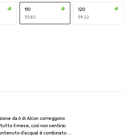
110
120
EUR
55,82
EUR
59,22
170
180
EUR
47,29
EUR
47,29
zione da 6 di Alcon correggono
utto il mese, così non sentirai
i contenuto d'acqua) è combinato