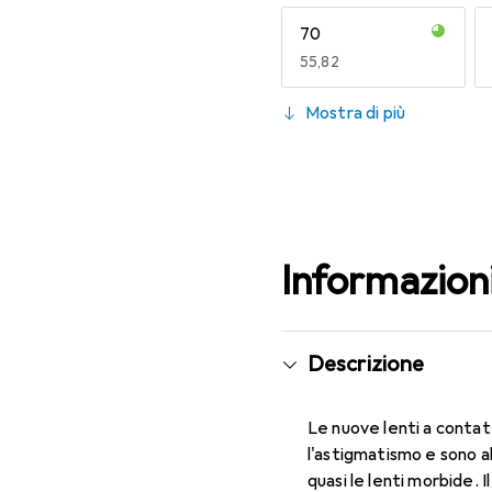
70
EUR
55,82
130
Mostra di più
EUR
49,16
Informazion
Descrizione
Le nuove lenti a contat
l'astigmatismo e sono a
quasi le lenti morbide. 