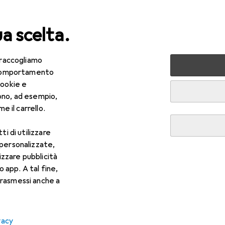
ua scelta.
 raccogliamo
lezza + Salute
Salute
Ottica
Lenti a contatto
Air
e comportamento
cookie e
ono, ad esempio,
e il carrello.
ti di utilizzare
 personalizzate,
lizzare pubblicità
o app. A tal fine,
rasmessi anche a
vacy