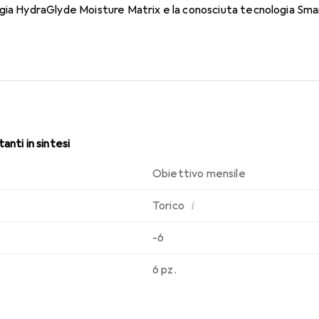
gia HydraGlyde Moisture Matrix e la conosciuta tecnologia Smar
sabilità che conosci. Comfort e assenza di fastidi per tutto il gio
anti in sintesi
Obiettivo mensile
i
Torico
-6
6 pz.