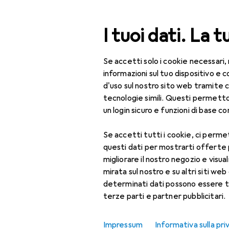
Cerca
I tuoi dati. La t
Se accetti solo i cookie necessari,
Categoria Navigazione
Tutte le categorie
Bel
Tutte le categorie
informazioni sul tuo dispositivo 
d'uso sul nostro sito web tramite 
Bellezza + Salute
tecnologie simili. Questi permett
un login sicuro e funzioni di base com
Salute
Se accetti tutti i cookie, ci permet
Ottica
questi dati per mostrarti offerte
Lenti a contatto
migliorare il nostro negozio e visua
mirata sul nostro e su altri siti web 
Lenti a contatto
determinati dati possono essere t
colorate
terze parti e partner pubblicitari.
Occhiali da computer
Impressum
Informativa sulla pri