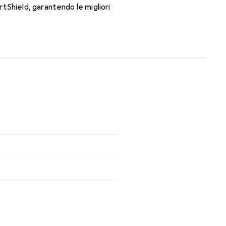
tShield, garantendo le migliori
rno con le lenti mensili.