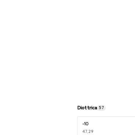
Occhiali da lettura
Diottrica
57
-10
EUR
47,29