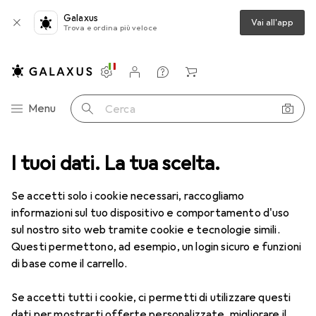
Galaxus
Vai all'app
Trova e ordina più veloce
Impostazioni
Conto cliente
Liste di confronto
Liste dei desideri
Carrello
Categoria Navigazione
Menu
Cerca
I tuoi dati. La tua scelta.
Lenti a contatto
Air Optix più HydraGlyde per l'astigmatismo
Se accetti solo i cookie necessari, raccogliamo
informazioni sul tuo dispositivo e comportamento d'uso
1 Immagine
sul nostro sito web tramite cookie e tecnologie simili.
EUR
49,16
Questi permettono, ad esempio, un login sicuro e funzioni
EUR
8,20
/
1pz.
Air Optix
più HydraGlyde per
di base come il carrello.
l'astigmatismo
Se accetti tutti i cookie, ci permetti di utilizzare questi
-2.25, Obiettivo mensile, 6 pz., Torico
dati per mostrarti offerte personalizzate, migliorare il