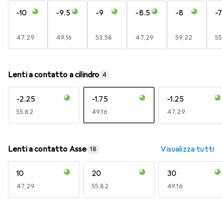
-10
-9.5
-9
-8.5
-8
-7
EUR
47,29
EUR
49,16
EUR
53,58
EUR
47,29
EUR
59,22
E
55
Lenti a contatto a cilindro
4
-2.25
-1.75
-1.25
EUR
55,82
EUR
49,16
EUR
47,29
Lenti a contatto Asse
Visualizza tutti
18
10
20
30
EUR
47,29
EUR
55,82
EUR
49,16