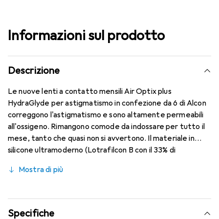
Informazioni sul prodotto
Descrizione
Le nuove lenti a contatto mensili Air Optix plus
HydraGlyde per astigmatismo in confezione da 6 di Alcon
correggono l'astigmatismo e sono altamente permeabili
all'ossigeno. Rimangono comode da indossare per tutto il
mese, tanto che quasi non si avvertono. Il materiale in
silicone ultramoderno (Lotrafilcon B con il 33% di
contenuto d'acqua) è combinato con la collaudata
Mostra di più
tecnologia HydraGlyde Moisture Matrix e la nota
tecnologia SmartShield, garantendo le migliori
caratteristiche di indossabilità che conosci. Un comfort
duraturo e senza interruzioni per tutto il giorno con le
Specifiche