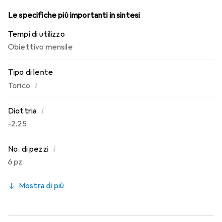
lenti mensili.
Le specifiche più importanti in sintesi
Tempi di utilizzo
Obiettivo mensile
Tipo di lente
i
Torico
i
Diottria
-2.25
i
No. di pezzi
6 pz.
Mostra di più