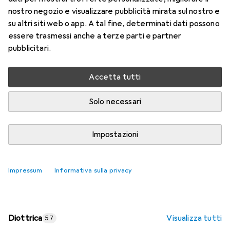
nostro negozio e visualizzare pubblicità mirata sul nostro e
Prezzo in EUR IVA incl.
su altri siti web o app. A tal fine, determinati dati possono
essere trasmessi anche a terze parti e partner
Valutazioni
pubblicitari.
Accetta tutti
Consegna tra ven, 14/8 e mar, 18/8
Più di 10 pezzi in stock presso il fornitore
Solo necessari
Aggiungi al carrello
Impostazioni
Confronta
Salva nella lista
Impressum
Informativa sulla privacy
spedizione gratuita
Diottrica
Visualizza tutti
57