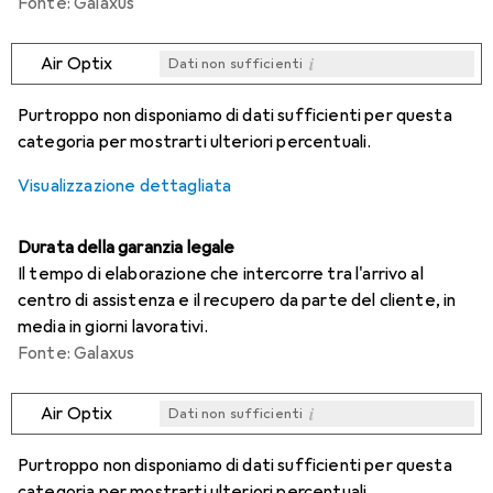
Fonte: Galaxus
i
Air Optix
Dati non sufficienti
i
i
i
i
Dati non sufficienti
Dati non sufficienti
Dati non sufficienti
Dati non sufficienti
Purtroppo non disponiamo di dati sufficienti per questa
categoria per mostrarti ulteriori percentuali.
Visualizzazione dettagliata
Durata della garanzia legale
Il tempo di elaborazione che intercorre tra l'arrivo al
centro di assistenza e il recupero da parte del cliente, in
media in giorni lavorativi.
Fonte: Galaxus
i
Air Optix
Dati non sufficienti
i
i
i
i
Dati non sufficienti
Dati non sufficienti
Dati non sufficienti
Dati non sufficienti
Purtroppo non disponiamo di dati sufficienti per questa
categoria per mostrarti ulteriori percentuali.