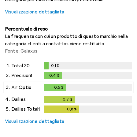
Visualizzazione dettagliata
Percentuale di reso
La frequenza con cui un prodotto di questo marchio nella
categoria «Lenti a contatto» viene restituito.
Fonte: Galaxus
1.
Total 30
0,1
%
0,1
%
2.
Precision1
0,4
%
0,4
%
3.
Air Optix
0,5
%
0,5
%
4.
Dailies
0,7
%
0,7
%
5.
Dailies Total1
0,8
%
0,8
%
Visualizzazione dettagliata