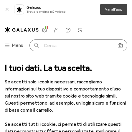
Galaxus
Vai all'app
Trova e ordina più veloce
Impostazioni
Conto cliente
Liste di confronto
Liste dei desideri
Carrello
Categoria Navigazione
Menu
Cerca
a
I tuoi dati. La tua scelta.
Lenti a contatto
Air Optix plus HydraGlyde for Astigmatism
Se accetti solo i cookie necessari, raccogliamo
informazioni sul tuo dispositivo e comportamento d'uso
1 Immagine
sul nostro sito web tramite cookie e tecnologie simili.
EUR
59,22
Questi permettono, ad esempio, un login sicuro e funzioni
EUR
9,87
/
1pz.
Air Optix
plus HydraGlyde for
di base come il carrello.
Astigmatism
Se accetti tutti i cookie, ci permetti di utilizzare questi
-8, Obiettivo mensile, 6 pz., Torico
dati per mostrarti offerte personalizzate, migliorare il