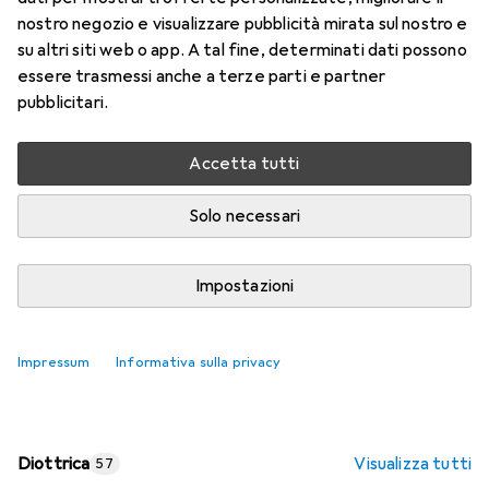
nostro negozio e visualizzare pubblicità mirata sul nostro e
Prezzo in EUR IVA incl.
su altri siti web o app. A tal fine, determinati dati possono
essere trasmessi anche a terze parti e partner
Valutazioni
pubblicitari.
Accetta tutti
Consegna tra lun, 17/8 e mer, 19/8
Più di 10 pezzi in stock presso il fornitore
Solo necessari
Aggiungi al carrello
Impostazioni
Confronta
Salva nella lista
Impressum
Informativa sulla privacy
spedizione gratuita
Diottrica
Visualizza tutti
57