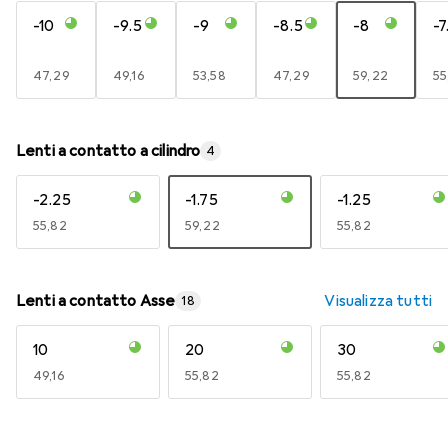
-10
-9.5
-9
-8.5
-8
-7
EUR
47,29
EUR
49,16
EUR
53,58
EUR
47,29
EUR
59,22
E
55
Lenti a contatto a cilindro
4
-2.25
-1.75
-1.25
EUR
55,82
EUR
59,22
EUR
55,82
Lenti a contatto Asse
Visualizza tutti
18
10
20
30
EUR
49,16
EUR
55,82
EUR
55,82