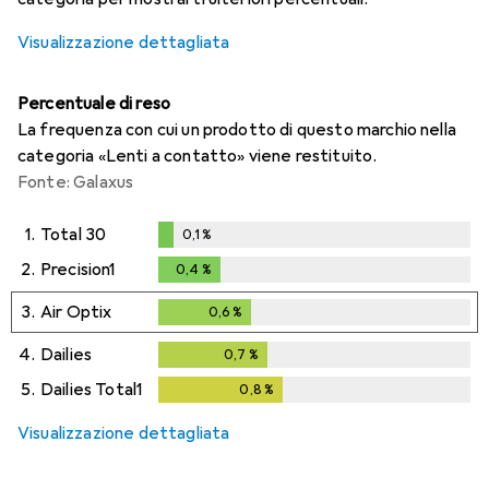
Visualizzazione dettagliata
Percentuale di reso
La frequenza con cui un prodotto di questo marchio nella
categoria «Lenti a contatto» viene restituito.
Fonte: Galaxus
1.
Total 30
0,1
%
0,1
%
2.
Precision1
0,4
%
0,4
%
3.
Air Optix
0,6
%
0,6
%
4.
Dailies
0,7
%
0,7
%
5.
Dailies Total1
0,8
%
0,8
%
Visualizzazione dettagliata