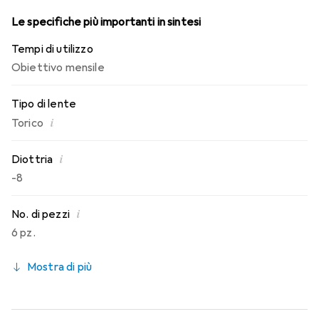
Le specifiche più importanti in sintesi
Tempi di utilizzo
Obiettivo mensile
Tipo di lente
i
Torico
i
Diottria
-8
i
No. di pezzi
6 pz.
Mostra di più