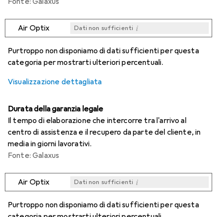
Fonte: Galaxus
i
Air Optix
Dati non sufficienti
i
i
i
i
Dati non sufficienti
Dati non sufficienti
Dati non sufficienti
Dati non sufficienti
Purtroppo non disponiamo di dati sufficienti per questa
categoria per mostrarti ulteriori percentuali.
Visualizzazione dettagliata
Durata della garanzia legale
Il tempo di elaborazione che intercorre tra l'arrivo al
centro di assistenza e il recupero da parte del cliente, in
media in giorni lavorativi.
Fonte: Galaxus
i
Air Optix
Dati non sufficienti
i
i
i
i
Dati non sufficienti
Dati non sufficienti
Dati non sufficienti
Dati non sufficienti
Purtroppo non disponiamo di dati sufficienti per questa
categoria per mostrarti ulteriori percentuali.