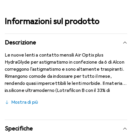
Informazioni sul prodotto
Descrizione
Le nuove lenti a contatto mensili Air Optix plus
HydraGlyde per astigmatismo in confezione da 6 di Alcon
correggono l'astigmatismo e sono altamente traspiranti.
Rimangono comode da indossare per tutto il mese,
rendendo quasi impercettibili le lenti morbide. Il materiale
in silicone ultramoderno (Lotrafilcon B con il 33% di
contenuto d'acqua) è combinato con la nota tecnologia
Mostra di più
HydraGlyde Moisture Matrix e la conosciuta tecnologia
SmartShield, garantendo le migliori caratteristiche di
indossabilità che conosci. Comfort e assenza di fastidi per
tutto il giorno con le lenti mensili.
Specifiche