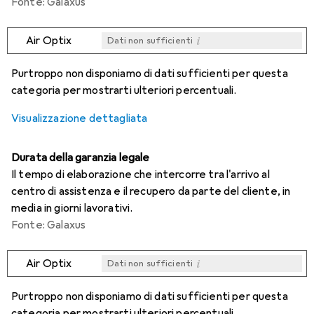
Fonte: Galaxus
i
Air Optix
Dati non sufficienti
i
i
i
i
Dati non sufficienti
Dati non sufficienti
Dati non sufficienti
Dati non sufficienti
Purtroppo non disponiamo di dati sufficienti per questa
categoria per mostrarti ulteriori percentuali.
Visualizzazione dettagliata
Durata della garanzia legale
Il tempo di elaborazione che intercorre tra l'arrivo al
centro di assistenza e il recupero da parte del cliente, in
media in giorni lavorativi.
Fonte: Galaxus
i
Air Optix
Dati non sufficienti
i
i
i
i
Dati non sufficienti
Dati non sufficienti
Dati non sufficienti
Dati non sufficienti
Purtroppo non disponiamo di dati sufficienti per questa
categoria per mostrarti ulteriori percentuali.