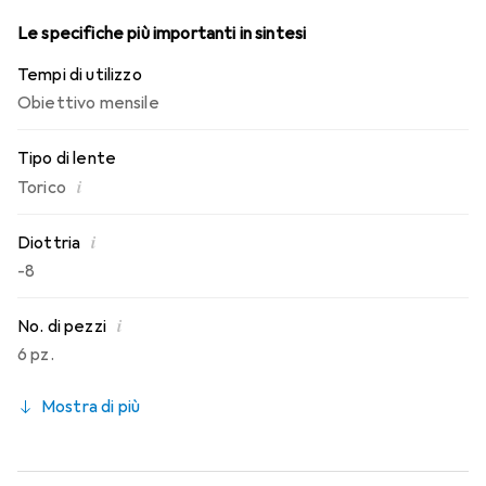
Le specifiche più importanti in sintesi
Tempi di utilizzo
Obiettivo mensile
Tipo di lente
i
Torico
i
Diottria
-8
i
No. di pezzi
6 pz.
Mostra di più