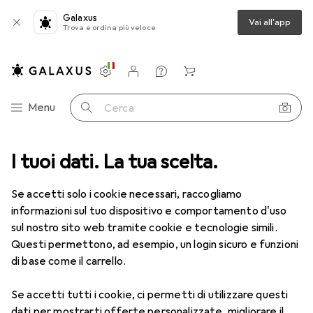
Galaxus
Vai all'app
Trova e ordina più veloce
Impostazioni
Conto cliente
Liste di confronto
Liste dei desideri
Carrello
Categoria Navigazione
Menu
Cerca
ca
I tuoi dati. La tua scelta.
Lenti a contatto
Air Optix HydraGlyde per l'astigmatismo 6
Se accetti solo i cookie necessari, raccogliamo
informazioni sul tuo dispositivo e comportamento d'uso
1 Immagine
sul nostro sito web tramite cookie e tecnologie simili.
EUR
49,16
Questi permettono, ad esempio, un login sicuro e funzioni
EUR
8,20
/
1pz.
Air Optix
HydraGlyde per
di base come il carrello.
l'astigmatismo 6
Se accetti tutti i cookie, ci permetti di utilizzare questi
-8, Obiettivo mensile, 6 pz., Torico
dati per mostrarti offerte personalizzate, migliorare il