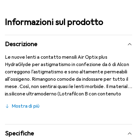
Informazioni sul prodotto
Descrizione
Le nuove lenti a contatto mensili Air Optix plus
HydraGlyde per astigmatismo in confezione da 6 di Alcon
correggono l'astigmatismo e sono altamente permeabili
all'ossigeno. Rimangono comode da indossare per tutto il
mese. Così, non sentirai quasi le lenti morbide. Il materiale
in silicone ultramoderno (Lotrafilcon B con contenuto
d'acqua del 33%) è combinato con il collaudato HydraGlyde
Mostra di più
Moisture Matrix e la nota tecnologia SmartShield,
garantendo le migliori caratteristiche di indossabilità che
conosci. Un comfort duraturo e senza interruzioni per
tutto il giorno con le lenti mensili.
Specifiche