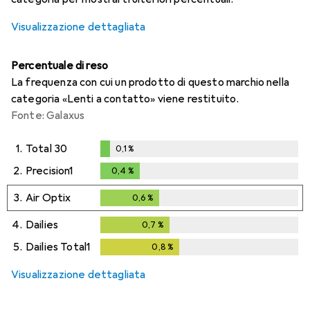
Visualizzazione dettagliata
Percentuale di reso
La frequenza con cui un prodotto di questo marchio nella
categoria «Lenti a contatto» viene restituito.
Fonte: Galaxus
1.
Total 30
0,1
%
0,1
%
2.
Precision1
0,4
%
0,4
%
3.
Air Optix
0,6
%
0,6
%
4.
Dailies
0,7
%
0,7
%
5.
Dailies Total1
0,8
%
0,8
%
Visualizzazione dettagliata