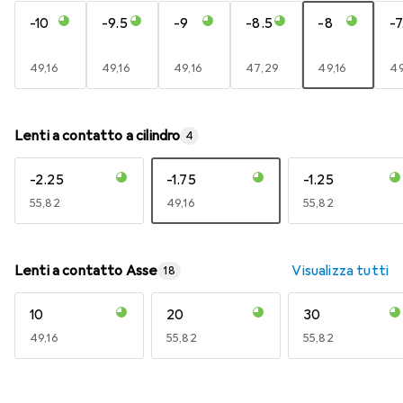
-10
-9.5
-9
-8.5
-8
-7
EUR
49,16
EUR
49,16
EUR
49,16
EUR
47,29
EUR
49,16
E
49
Lenti a contatto a cilindro
4
-2.25
-1.75
-1.25
EUR
55,82
EUR
49,16
EUR
55,82
Lenti a contatto Asse
Visualizza tutti
18
10
20
30
EUR
49,16
EUR
55,82
EUR
55,82