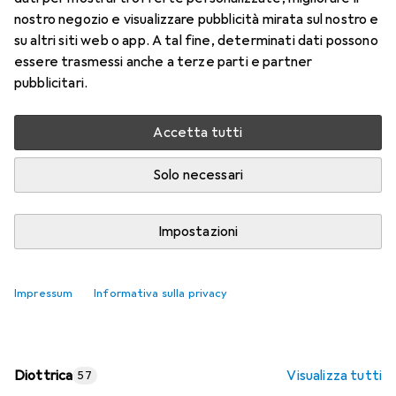
nostro negozio e visualizzare pubblicità mirata sul nostro e
Prezzo in EUR IVA incl.
su altri siti web o app. A tal fine, determinati dati possono
essere trasmessi anche a terze parti e partner
Valutazioni
pubblicitari.
Accetta tutti
Consegna tra lun, 17/8 e mer, 19/8
Più di 10 pezzi in stock presso il fornitore
Solo necessari
Aggiungi al carrello
Impostazioni
Confronta
Salva nella lista
Impressum
Informativa sulla privacy
spedizione gratuita
Diottrica
Visualizza tutti
57