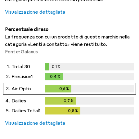
Visualizzazione dettagliata
Percentuale di reso
La frequenza con cui un prodotto di questo marchio nella
categoria «Lenti a contatto» viene restituito.
Fonte: Galaxus
1.
Total 30
0,1
%
0,1
%
2.
Precision1
0,4
%
0,4
%
3.
Air Optix
0,6
%
0,6
%
4.
Dailies
0,7
%
0,7
%
5.
Dailies Total1
0,8
%
0,8
%
Visualizzazione dettagliata