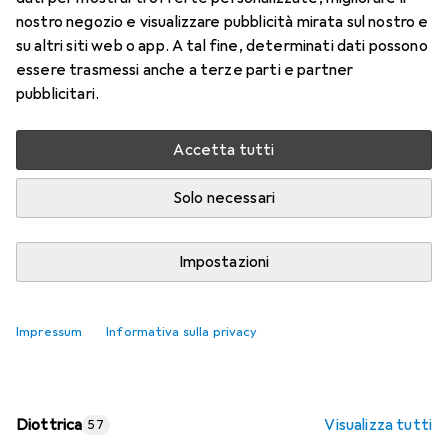
nostro negozio e visualizzare pubblicità mirata sul nostro e
Prezzo in EUR IVA incl.
su altri siti web o app. A tal fine, determinati dati possono
essere trasmessi anche a terze parti e partner
Valutazioni
pubblicitari.
Accetta tutti
Consegna tra lun, 17/8 e mer, 19/8
Più di 10 pezzi in stock presso il fornitore
Solo necessari
Aggiungi al carrello
Impostazioni
Confronta
Salva nella lista
Impressum
Informativa sulla privacy
spedizione gratuita
Diottrica
Visualizza tutti
57