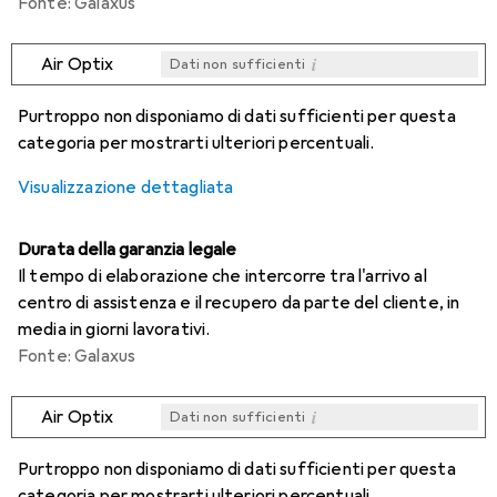
Fonte: Galaxus
i
Air Optix
Dati non sufficienti
i
i
i
i
Dati non sufficienti
Dati non sufficienti
Dati non sufficienti
Dati non sufficienti
Purtroppo non disponiamo di dati sufficienti per questa
categoria per mostrarti ulteriori percentuali.
Visualizzazione dettagliata
Durata della garanzia legale
Il tempo di elaborazione che intercorre tra l'arrivo al
centro di assistenza e il recupero da parte del cliente, in
media in giorni lavorativi.
Fonte: Galaxus
i
Air Optix
Dati non sufficienti
i
i
i
i
Dati non sufficienti
Dati non sufficienti
Dati non sufficienti
Dati non sufficienti
Purtroppo non disponiamo di dati sufficienti per questa
categoria per mostrarti ulteriori percentuali.