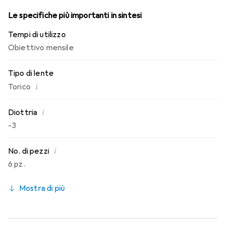
Le specifiche più importanti in sintesi
Tempi di utilizzo
Obiettivo mensile
Tipo di lente
i
Torico
i
Diottria
-3
i
No. di pezzi
6 pz.
Mostra di più