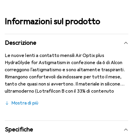
Informazioni sul prodotto
Descrizione
Le nuove lenti a contatto mensili Air Optix plus
HydraGlyde for Astigmatism in confezione da 6 di Alcon
correggono l'astigmatismo e sono altamente traspiranti.
Rimangono confortevoli da indossare per tutto il mese,
tanto che quasi non si avvertono. Il materiale in silicone
ultramoderno (Lotrafilcon B con il 33% di contenuto
d'acqua) è combinato con il collaudato HydraGlyde
Mostra di più
Moisture Matrix e la nota tecnologia SmartShield,
garantendo le migliori caratteristiche di indossabilità che
conosci. Comfort e assenza di fastidi per tutto il giorno
con queste lenti mensili.
Specifiche