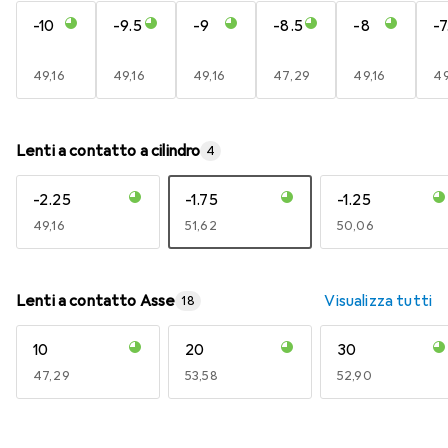
-10
-9.5
-9
-8.5
-8
-7
EUR
49,16
EUR
49,16
EUR
49,16
EUR
47,29
EUR
49,16
E
49
Lenti a contatto a cilindro
4
-2.25
-1.75
-1.25
EUR
49,16
EUR
51,62
EUR
50,06
Lenti a contatto Asse
Visualizza tutti
18
10
20
30
EUR
47,29
EUR
53,58
EUR
52,90