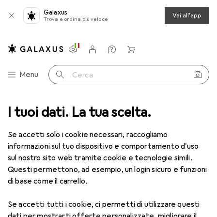
Galaxus
Vai all'app
Trova e ordina più veloce
Impostazioni
Conto cliente
Liste di confronto
Liste dei desideri
Carrello
Categoria Navigazione
Menu
Cerca
I tuoi dati. La tua scelta.
Lenti a contatto
Air Optix più HydraGlyde per l'astigmatismo
Se accetti solo i cookie necessari, raccogliamo
informazioni sul tuo dispositivo e comportamento d'uso
1 Immagine
sul nostro sito web tramite cookie e tecnologie simili.
EUR
51,62
Questi permettono, ad esempio, un login sicuro e funzioni
EUR
8,60
/
1pz.
Air Optix
più HydraGlyde per
di base come il carrello.
l'astigmatismo
Se accetti tutti i cookie, ci permetti di utilizzare questi
-3, Obiettivo mensile, 6 pz., Torico
dati per mostrarti offerte personalizzate, migliorare il