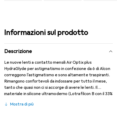
Informazioni sul prodotto
Descrizione
Le nuove lenti a contatto mensili Air Optix plus
HydraGlyde per astigmatismo in confezione da 6 di Alcon
correggono l'astigmatismo e sono altamente traspiranti.
Rimangono confortevoli da indossare per tutto il mese,
tanto che quasi non ci si accorge di avere le lenti. Il
materiale in silicone ultramoderno (Lotrafilcon B con il 33%
di contenuto d'acqua) è combinato con la rinomata
Mostra di più
tecnologia HydraGlyde Moisture Matrix e la conosciuta
tecnologia SmartShield, garantendo le migliori