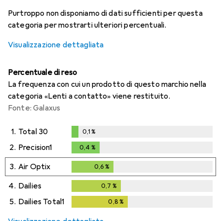
i
i
i
i
Dati non sufficienti
Dati non sufficienti
Dati non sufficienti
Dati non sufficienti
Purtroppo non disponiamo di dati sufficienti per questa
categoria per mostrarti ulteriori percentuali.
Visualizzazione dettagliata
Percentuale di reso
La frequenza con cui un prodotto di questo marchio nella
categoria «Lenti a contatto» viene restituito.
Fonte: Galaxus
1.
Total 30
0,1
%
0,1
%
2.
Precision1
0,4
%
0,4
%
3.
Air Optix
0,6
%
0,6
%
4.
Dailies
0,7
%
0,7
%
5.
Dailies Total1
0,8
%
0,8
%