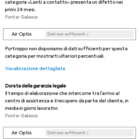
categoria «Lenti a contatto» presenta un difetto nei
primi 24 mesi.
Fonte: Galaxus
i
Air Optix
Dati non sufficienti
i
i
i
i
Dati non sufficienti
Dati non sufficienti
Dati non sufficienti
Dati non sufficienti
Purtroppo non disponiamo di dati sufficienti per questa
categoria per mostrarti ulteriori percentuali.
Visualizzazione dettagliata
Durata della garanzia legale
Il tempo di elaborazione che intercorre tra l'arrivo al
centro di assistenza e il recupero da parte del cliente, in
media in giorni lavorativi.
Fonte: Galaxus
i
Air Optix
Dati non sufficienti