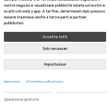
l'astigmatismo 6
nostro negozio e visualizzare pubblicità mirata sul nostro e
-1, Obiettivo mensile, 6 pz., Torico
su altri siti web o app. A tal fine, determinati dati possono
essere trasmessi anche a terze parti e partner
Prezzo in EUR IVA incl.
pubblicitari.
Valutazioni
Accetta tutti
Solo necessari
Consegna tra lun, 17/8 e mer, 19/8
Più di 10 pezzi in stock presso il fornitore
Impostazioni
Aggiungi al carrello
Impressum
Informativa sulla privacy
Confronta
Salva nella lista
spedizione gratuita