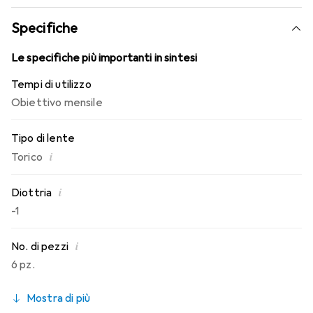
caratteristiche di indossabilità che conosci. Comfort e
assenza di fastidi per tutto il giorno con queste lenti
Specifiche
mensili.
Le specifiche più importanti in sintesi
Tempi di utilizzo
Obiettivo mensile
Tipo di lente
i
Torico
i
Diottria
-1
i
No. di pezzi
6 pz.
Mostra di più