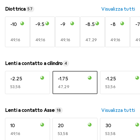
Diottrica
Visualizza tutti
57
-10
-9.5
-9
-8.5
-8
-7
EUR
49,16
EUR
49,16
EUR
49,16
EUR
47,29
EUR
49,16
E
49
Lenti a contatto a cilindro
4
-2.25
-1.75
-1.25
EUR
53,58
EUR
47,29
EUR
53,56
Lenti a contatto Asse
Visualizza tutti
18
10
20
30
EUR
49,16
EUR
53,58
EUR
53,58