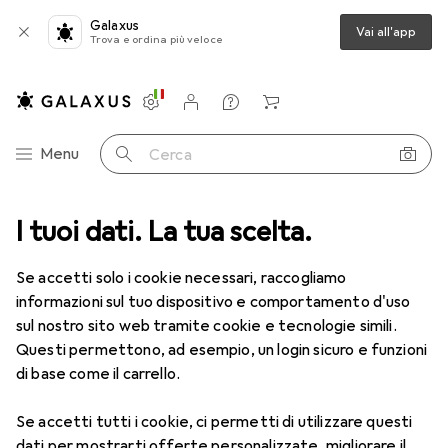
Galaxus
Vai all'app
Trova e ordina più veloce
Impostazioni
Conto cliente
Liste di confronto
Liste dei desideri
Carrello
Categoria Navigazione
Menu
Cerca
ca
I tuoi dati. La tua scelta.
Lenti a contatto
Air Optix HydraGlyde per l'astigmatismo 6
Se accetti solo i cookie necessari, raccogliamo
informazioni sul tuo dispositivo e comportamento d'uso
1 Immagine
sul nostro sito web tramite cookie e tecnologie simili.
Questi permettono, ad esempio, un login sicuro e funzioni
−11%
di base come il carrello.
EUR
47,29
anziché
EUR
52,90
EUR
7,88
/
1pz.
Se accetti tutti i cookie, ci permetti di utilizzare questi
Air Optix
HydraGlyde per
dati per mostrarti offerte personalizzate, migliorare il