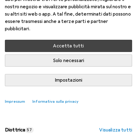
nostro negozio e visualizzare pubblicità mirata sul nostro e
Prezzo in EUR IVA incl.
su altri siti web o app. A tal fine, determinati dati possono
essere trasmessi anche a terze parti e partner
Valutazioni
pubblicitari.
Accetta tutti
Consegna tra lun, 17/8 e mer, 19/8
Più di 10 pezzi in stock presso il fornitore
Solo necessari
Aggiungi al carrello
Impostazioni
Confronta
Salva nella lista
Impressum
Informativa sulla privacy
spedizione gratuita
Diottrica
Visualizza tutti
57