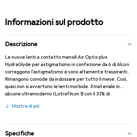
Informazioni sul prodotto
Descrizione
Le nuove lenti a contatto mensili Air Optix plus
HydraGlyde per astigmatismo in confezione da 6 di Alcon
correggono l'astigmatismo e sono altamente traspiranti.
Rimangono comode da indossare per tutto il mese. Così,
quasi non si avvertono le lenti morbide. Il materiale in
silicone ultramoderno (Lotrafilcon B con il 33% di
contenuto d'acqua) è combinato con la collaudata
Mostra di più
HydraGlyde Moisture Matrix e la nota tecnologia
SmartShield, garantendo le migliori caratteristiche di
utilizzo che conosci. Un comfort duraturo e senza
interruzioni per tutto il giorno con le lenti mensili.
Specifiche