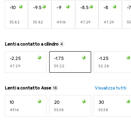
-10
-9.5
-9
-8.5
-8
-7
EUR
55,82
EUR
55,82
EUR
49,16
EUR
47,29
EUR
47,29
E
55
Lenti a contatto a cilindro
4
-2.25
-1.75
-1.25
EUR
47,29
EUR
59,22
EUR
52,28
Lenti a contatto Asse
Visualizza tutti
18
10
20
30
EUR
49,16
EUR
53,58
EUR
53,58