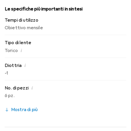
Le specifiche più importanti in sintesi
Tempi di utilizzo
Obiettivo mensile
Tipo di lente
i
Torico
i
Diottria
-1
i
No. di pezzi
6 pz.
Mostra di più