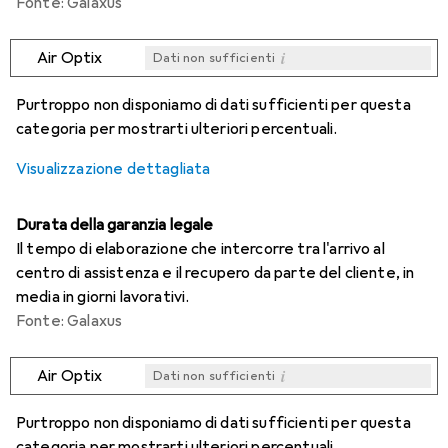
Fonte: Galaxus
i
Air Optix
Dati non sufficienti
i
i
i
i
Dati non sufficienti
Dati non sufficienti
Dati non sufficienti
Dati non sufficienti
Purtroppo non disponiamo di dati sufficienti per questa
categoria per mostrarti ulteriori percentuali.
Visualizzazione dettagliata
Durata della garanzia legale
Il tempo di elaborazione che intercorre tra l'arrivo al
centro di assistenza e il recupero da parte del cliente, in
media in giorni lavorativi.
Fonte: Galaxus
i
Air Optix
Dati non sufficienti
i
i
i
i
Dati non sufficienti
Dati non sufficienti
Dati non sufficienti
Dati non sufficienti
Purtroppo non disponiamo di dati sufficienti per questa
categoria per mostrarti ulteriori percentuali.