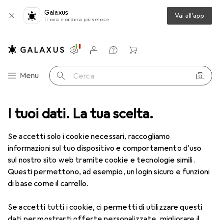
Galaxus
Vai all'app
Trova e ordina più veloce
Impostazioni
Conto cliente
Liste di confronto
Liste dei desideri
Carrello
Categoria Navigazione
Menu
Cerca
ca
I tuoi dati. La tua scelta.
Lenti a contatto
Air Optix HydraGlyde per l'astigmatismo 6
Se accetti solo i cookie necessari, raccogliamo
informazioni sul tuo dispositivo e comportamento d'uso
1 Immagine
sul nostro sito web tramite cookie e tecnologie simili.
EUR
59,22
Questi permettono, ad esempio, un login sicuro e funzioni
EUR
9,87
/
1pz.
Air Optix
HydraGlyde per
di base come il carrello.
l'astigmatismo 6
Se accetti tutti i cookie, ci permetti di utilizzare questi
-1, Obiettivo mensile, 6 pz., Torico
dati per mostrarti offerte personalizzate, migliorare il