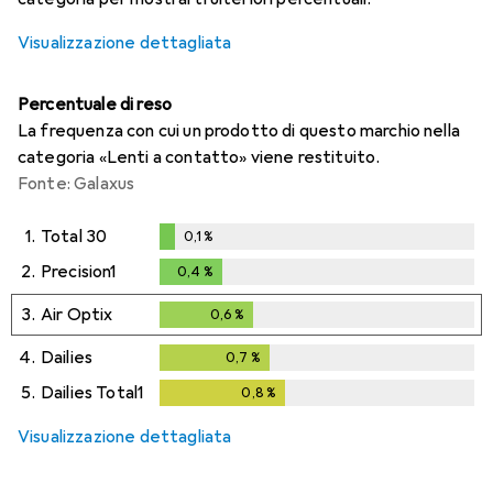
Visualizzazione dettagliata
Percentuale di reso
La frequenza con cui un prodotto di questo marchio nella
categoria «Lenti a contatto» viene restituito.
Fonte: Galaxus
1.
Total 30
0,1
%
0,1
%
2.
Precision1
0,4
%
0,4
%
3.
Air Optix
0,6
%
0,6
%
4.
Dailies
0,7
%
0,7
%
5.
Dailies Total1
0,8
%
0,8
%
Visualizzazione dettagliata