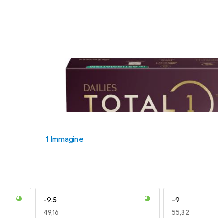
1 Immagine
-9.5
-9
EUR
49,16
EUR
55,82