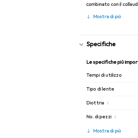
combinato con il collau
caratteristiche di indos
Mostra di più
mensili.
Specifiche
Le specifiche più import
Tempi di utilizzo
Tipo di lente
i
Diottria
i
No. di pezzi
Mostra di più