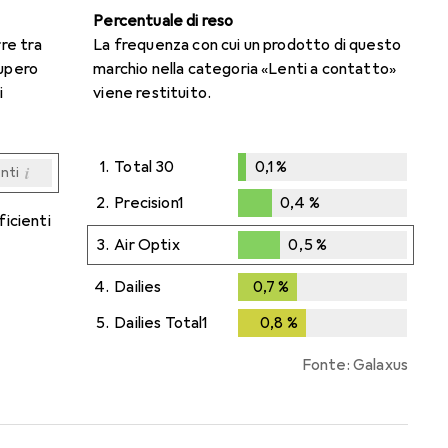
Percentuale di reso
rre tra
La frequenza con cui un prodotto di questo
cupero
marchio nella categoria «Lenti a contatto»
i
viene restituito.
1.
Total 30
0,1
%
i
enti
0,1
%
i
i
i
i
enti
enti
enti
enti
2.
Precision1
0,4
%
ficienti
0,4
%
3.
Air Optix
0,5
%
0,5
%
4.
Dailies
0,7
%
0,7
%
5.
Dailies Total1
0,8
%
0,8
%
Fonte: Galaxus