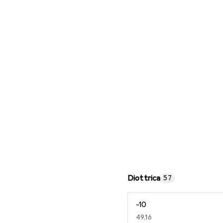
Occhiali da lettura
Diottrica
57
-10
EUR
49,16