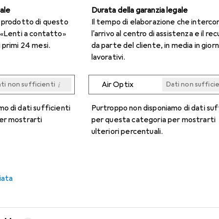
gale
Durata della garanzia legale
n prodotto di questo
Il tempo di elaborazione che interco
 «Lenti a contatto»
l'arrivo al centro di assistenza e il re
 primi 24 mesi.
da parte del cliente, in media in giorn
lavorativi.
i
Air Optix
ti non sufficienti
Dati non suffici
i
i
i
i
ti non sufficienti
ti non sufficienti
ti non sufficienti
ti non sufficienti
Dati non suffici
Dati non suffici
Dati non suffici
Dati non suffici
o di dati sufficienti
Purtroppo non disponiamo di dati suf
er mostrarti
per questa categoria per mostrarti
ulteriori percentuali.
iata