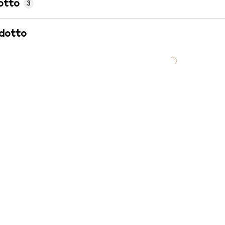
otto
3
odotto