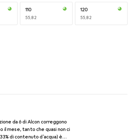
110
120
EUR
55,82
EUR
55,82
170
180
EUR
51,66
EUR
47,40
zione da 6 di Alcon correggono
il mese, tanto che quasi non ci
il 33% di contenuto d'acqua) è