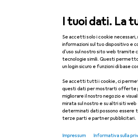
Cerca
I tuoi dati. La t
Se accetti solo i cookie necessari,
Categoria Navigazione
Tutte le categorie
Bel
Tutte le categorie
informazioni sul tuo dispositivo 
d'uso sul nostro sito web tramite 
Bellezza + Salute
tecnologie simili. Questi permett
un login sicuro e funzioni di base com
Salute
Se accetti tutti i cookie, ci permet
Ottica
questi dati per mostrarti offerte
Lenti a contatto
migliorare il nostro negozio e visua
mirata sul nostro e su altri siti web 
Lenti a contatto
determinati dati possono essere t
colorate
terze parti e partner pubblicitari.
Occhiali da computer
Impressum
Informativa sulla pri