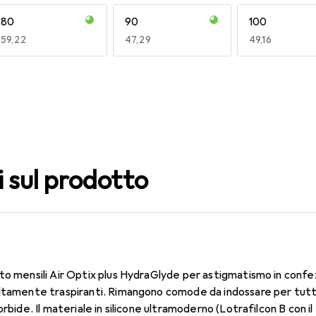
80
90
100
EUR
59,22
EUR
47,29
EUR
49,16
140
150
160
EUR
49,16
EUR
55,82
EUR
47,29
i sul prodotto
to mensili Air Optix plus HydraGlyde per astigmatismo in confe
ltamente traspiranti. Rimangono comode da indossare per tutto 
orbide. Il materiale in silicone ultramoderno (Lotrafilcon B con 