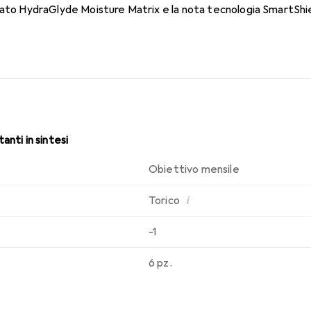
dato HydraGlyde Moisture Matrix e la nota tecnologia SmartShie
sabilità che conosci. Comfort e assenza di fastidi durante tutto
anti in sintesi
Obiettivo mensile
i
Torico
-1
6 pz.