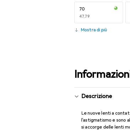
70
EUR
47,79
130
Mostra di più
EUR
55,82
Informazion
Descrizione
Le nuove lenti a contat
l'astigmatismo e sono a
si accorge delle lenti m