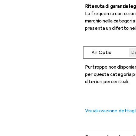
Ritenuta di garanzia le
La frequenza con cui u
marchio nella categoria
presenta un difetto nei
Air Optix
Da
Da
Da
Da
Da
Purtroppo non disponiam
per questa categoria p
ulteriori percentuali.
Visualizzazione dettagl