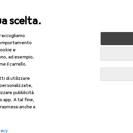
ua scelta.
 raccogliamo
lezza + Salute
Salute
Ottica
Lenti a contatto
Air
e comportamento
cookie e
ono, ad esempio,
e il carrello.
ti di utilizzare
 personalizzate,
lizzare pubblicità
o app. A tal fine,
rasmessi anche a
vacy