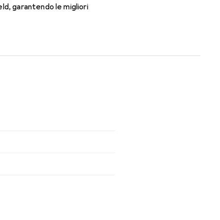
ld, garantendo le migliori
 il giorno con queste lenti