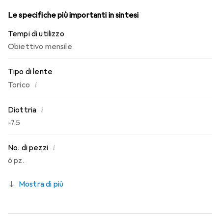
Le specifiche più importanti in sintesi
Tempi di utilizzo
Obiettivo mensile
Tipo di lente
i
Torico
i
Diottria
-7.5
i
No. di pezzi
6 pz.
Mostra di più