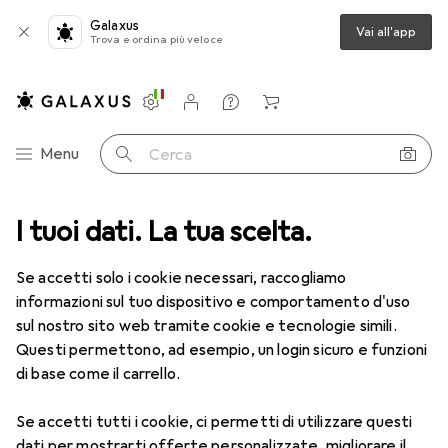
Galaxus
Vai all'app
Trova e ordina più veloce
Impostazioni
Conto cliente
Liste di confronto
Liste dei desideri
Carrello
Categoria Navigazione
Menu
Cerca
ca
I tuoi dati. La tua scelta.
Lenti a contatto
Air Optix HydraGlyde per l'astigmatismo 6
Se accetti solo i cookie necessari, raccogliamo
informazioni sul tuo dispositivo e comportamento d'uso
1 Immagine
sul nostro sito web tramite cookie e tecnologie simili.
EUR
55,82
Questi permettono, ad esempio, un login sicuro e funzioni
EUR
9,31
/
1pz.
Air Optix
HydraGlyde per
di base come il carrello.
l'astigmatismo 6
Se accetti tutti i cookie, ci permetti di utilizzare questi
-7.5, Obiettivo mensile, 6 pz., Torico
dati per mostrarti offerte personalizzate, migliorare il