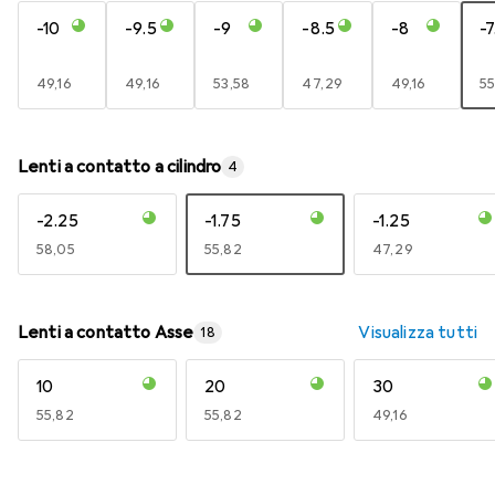
-10
-9.5
-9
-8.5
-8
-7
EUR
49,16
EUR
49,16
EUR
53,58
EUR
47,29
EUR
49,16
E
55
Lenti a contatto a cilindro
4
-2.25
-1.75
-1.25
EUR
58,05
EUR
55,82
EUR
47,29
Lenti a contatto Asse
Visualizza tutti
18
10
20
30
EUR
55,82
EUR
55,82
EUR
49,16