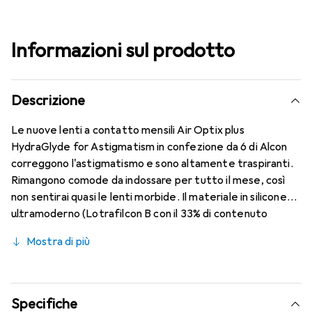
Informazioni sul prodotto
Descrizione
Le nuove lenti a contatto mensili Air Optix plus
HydraGlyde for Astigmatism in confezione da 6 di Alcon
correggono l'astigmatismo e sono altamente traspiranti.
Rimangono comode da indossare per tutto il mese, così
non sentirai quasi le lenti morbide. Il materiale in silicone
ultramoderno (Lotrafilcon B con il 33% di contenuto
d'acqua) è combinato con il collaudato HydraGlyde
Mostra di più
Moisture Matrix e la nota tecnologia SmartShield,
garantendo le migliori caratteristiche di indossabilità che
conosci. Comfort e assenza di fastidi per tutto il giorno
con le lenti mensili.
Specifiche