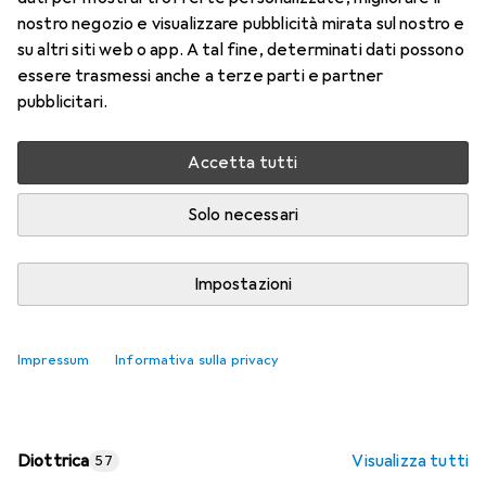
nostro negozio e visualizzare pubblicità mirata sul nostro e
Prezzo in EUR IVA incl.
su altri siti web o app. A tal fine, determinati dati possono
essere trasmessi anche a terze parti e partner
Valutazioni
pubblicitari.
Accetta tutti
Consegna tra lun, 17/8 e mer, 19/8
Più di 10 pezzi in stock presso il fornitore
Solo necessari
Aggiungi al carrello
Impostazioni
Confronta
Salva nella lista
Impressum
Informativa sulla privacy
spedizione gratuita
Diottrica
Visualizza tutti
57