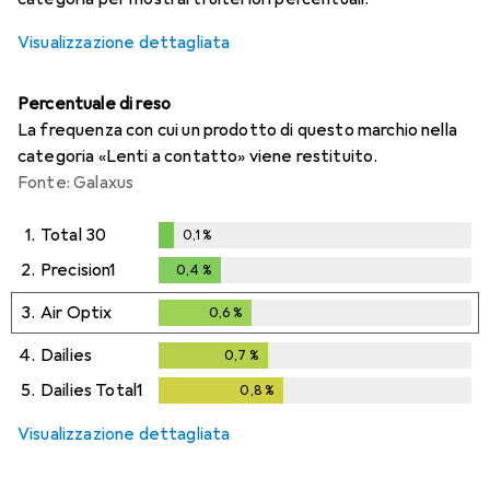
Visualizzazione dettagliata
Percentuale di reso
La frequenza con cui un prodotto di questo marchio nella
categoria «Lenti a contatto» viene restituito.
Fonte: Galaxus
1.
Total 30
0,1
%
0,1
%
2.
Precision1
0,4
%
0,4
%
3.
Air Optix
0,6
%
0,6
%
4.
Dailies
0,7
%
0,7
%
5.
Dailies Total1
0,8
%
0,8
%
Visualizzazione dettagliata