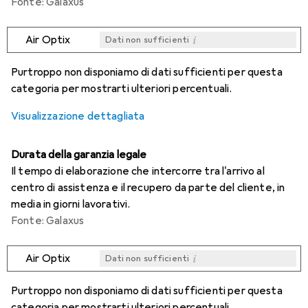
Fonte: Galaxus
i
Air Optix
Dati non sufficienti
i
i
i
i
Dati non sufficienti
Dati non sufficienti
Dati non sufficienti
Dati non sufficienti
Purtroppo non disponiamo di dati sufficienti per questa
categoria per mostrarti ulteriori percentuali.
Visualizzazione dettagliata
Durata della garanzia legale
Il tempo di elaborazione che intercorre tra l'arrivo al
centro di assistenza e il recupero da parte del cliente, in
media in giorni lavorativi.
Fonte: Galaxus
i
Air Optix
Dati non sufficienti
i
i
i
i
Dati non sufficienti
Dati non sufficienti
Dati non sufficienti
Dati non sufficienti
Purtroppo non disponiamo di dati sufficienti per questa
categoria per mostrarti ulteriori percentuali.