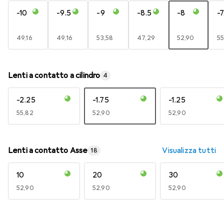
-10
-9.5
-9
-8.5
-8
-7
EUR
49,16
EUR
49,16
EUR
53,58
EUR
47,29
EUR
52,90
E
55
Lenti a contatto a cilindro
4
-2.25
-1.75
-1.25
EUR
55,82
EUR
52,90
EUR
52,90
Lenti a contatto Asse
Visualizza tutti
18
10
20
30
EUR
52,90
EUR
52,90
EUR
52,90