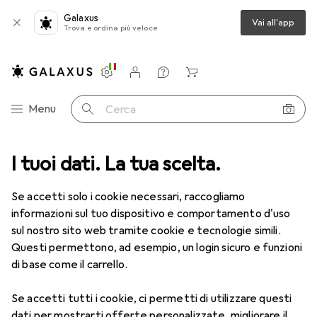
Galaxus
Vai all'app
Trova e ordina più veloce
Impostazioni
Conto cliente
Liste di confronto
Liste dei desideri
Carrello
Categoria Navigazione
Menu
Cerca
a
I tuoi dati. La tua scelta.
Lenti a contatto
Air Optix plus HydraGlyde for Astigmatism
Se accetti solo i cookie necessari, raccogliamo
informazioni sul tuo dispositivo e comportamento d'uso
1 Immagine
sul nostro sito web tramite cookie e tecnologie simili.
EUR
52,90
Questi permettono, ad esempio, un login sicuro e funzioni
EUR
8,82
/
1pz.
Air Optix
plus HydraGlyde for
di base come il carrello.
Astigmatism
Se accetti tutti i cookie, ci permetti di utilizzare questi
-8, Obiettivo mensile, 6 pz., Torico
dati per mostrarti offerte personalizzate, migliorare il