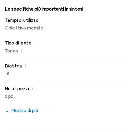
Le specifiche più importanti in sintesi
Tempi di utilizzo
Obiettivo mensile
Tipo di lente
i
Torico
i
Diottria
-8
i
No. di pezzi
6 pz.
Mostra di più