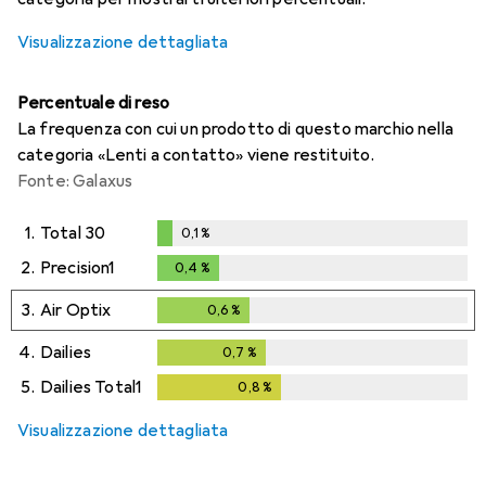
Visualizzazione dettagliata
Percentuale di reso
La frequenza con cui un prodotto di questo marchio nella
categoria «Lenti a contatto» viene restituito.
Fonte: Galaxus
1.
Total 30
0,1
%
0,1
%
2.
Precision1
0,4
%
0,4
%
3.
Air Optix
0,6
%
0,6
%
4.
Dailies
0,7
%
0,7
%
5.
Dailies Total1
0,8
%
0,8
%
Visualizzazione dettagliata