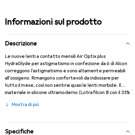
Informazioni sul prodotto
Descrizione
Le nuove lenti a contatto mensili Air Optix plus
HydraGlyde per astigmatismo in confezione da 6 di Alcon
correggono l'astigmatismo e sono altamente permeabili
all'ossigeno. Rimangono confortevoli da indossare per
tutto il mese, così non sentirai quasi le lenti morbide. Il
materiale in silicone ultramoderno (Lotrafilcon B con il 33%
di contenuto d'acqua) è combinato con la nota tecnologia
Mostra di più
HydraGlyde Moisture Matrix e la rinomata tecnologia
SmartShield, garantendo le migliori caratteristiche di
indossabilità che conosci. Un comfort duraturo e senza
interruzioni per tutto il giorno con le lenti mensili.
Specifiche