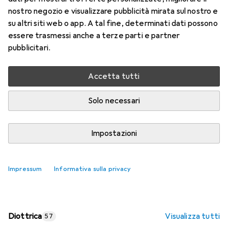
nostro negozio e visualizzare pubblicità mirata sul nostro e
Prezzo in EUR IVA incl.
su altri siti web o app. A tal fine, determinati dati possono
essere trasmessi anche a terze parti e partner
Valutazioni
pubblicitari.
Accetta tutti
Consegna tra lun, 17/8 e mer, 19/8
Più di 10 pezzi in stock presso il fornitore
Solo necessari
Aggiungi al carrello
Impostazioni
Confronta
Salva nella lista
Impressum
Informativa sulla privacy
spedizione gratuita
Diottrica
Visualizza tutti
57