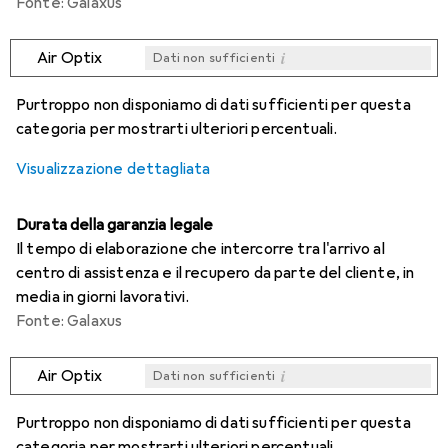
Fonte: Galaxus
i
Air Optix
Dati non sufficienti
i
i
i
i
Dati non sufficienti
Dati non sufficienti
Dati non sufficienti
Dati non sufficienti
Purtroppo non disponiamo di dati sufficienti per questa
categoria per mostrarti ulteriori percentuali.
Visualizzazione dettagliata
Durata della garanzia legale
Il tempo di elaborazione che intercorre tra l'arrivo al
centro di assistenza e il recupero da parte del cliente, in
media in giorni lavorativi.
Fonte: Galaxus
i
Air Optix
Dati non sufficienti
i
i
i
i
Dati non sufficienti
Dati non sufficienti
Dati non sufficienti
Dati non sufficienti
Purtroppo non disponiamo di dati sufficienti per questa
categoria per mostrarti ulteriori percentuali.